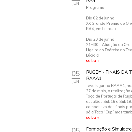
RA4
JUN
Programa
Dia 02 de junho
XX Grande Prémio de Ori
RA4, em Leirosa
Dia 20 de junho
21H30 - Atuação da Orq
Ligeira do Exército no Tea
Lúcio d...
saiba +
05
RUGBY - FINAIS DA
RAAA1
JUN
Teve lugar no RAAA1, nos
27 de maio, a realização 
Taça de Portugal de Rug
escalões Sub16 e Sub18
competitivo das finais p
só a Taça “Cup” mas tamb.
saiba +
05
Formação e Simulacro 