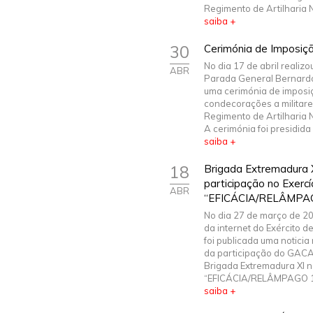
Regimento de Artilharia N.º
saiba +
30
Cerimónia de Imposiç
No dia 17 de abril realiz
ABR
Parada General Bernardo
uma cerimónia de imposi
condecorações a militare
Regimento de Artilharia N.
A cerimónia foi presidida p
saiba +
18
Brigada Extremadura X
participação no Exercí
ABR
“EFICÁCIA/RELÂMPA
No dia 27 de março de 201
da internet do Exército d
foi publicada uma noticia
da participação do GACA
Brigada Extremadura XI n
“EFICÁCIA/RELÂMPAGO 18
saiba +