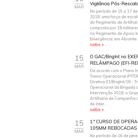
Vigilância Pós-Rescal
MAR
No período de 15 a 17 de
2018, uma força de escal
do Regimento de Artilharia
composta por 18 militare
no Regimento de Apoio Mi
Emergência, em Abrante..
saiba +
15
O GAC/BrigInt no EXE
RELÂMPAGO (EFI-RE
MAR
De acordo com o Plano I
Treino Operacional (PITO
Diretiva 01/BrigInt/18 - T
Operacional da Brigada 
Intervenção 2018, o Gru
Artilharia de Campanha 
de Inter...
saiba +
15
1.º CURSO DE OPER
105MM REBOCADAS 
MAR
No período de 16 de janei