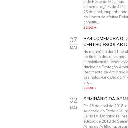
e de Porto de Mós, nas
comemorações do 44.º an
25 de abril, empenhand
de Honra de efetivo Pelo
constitu...
saiba +
07
RA4 COMEMORA O D
CENTRO ESCOLAR D
MAI
Na manhã do dia 11 de ab
no âmbito das atividades
sensibilização desenvolv
Núcleo de Proteção Ambi
Regimento de Artilharia N.
assinalou-se o Dia da Ár
pro...
saiba +
02
SEMINÁRIO DA ARMA
Em 18 de abril de 2018, 
MAI
Auditório do Estádio Muni
Leiria Dr. Magalhães Pes
edição de 2018 do Semin
Arma de Artilharia, orga