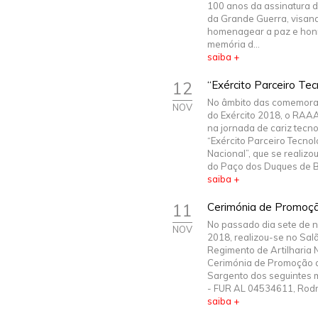
100 anos da assinatura d
da Grande Guerra, visan
homenagear a paz e hon
memória d...
saiba +
12
“Exército Parceiro Tec
No âmbito das comemora
NOV
do Exército 2018, o RAAA
na jornada de cariz tecn
“Exército Parceiro Tecnol
Nacional”, que se realizou
do Paço dos Duques de B
saiba +
11
Cerimónia de Promoçã
No passado dia sete de 
NOV
2018, realizou-se no Sal
Regimento de Artilharia N.
Cerimónia de Promoção a
Sargento dos seguintes mi
- FUR AL 04534611, Rodri
saiba +