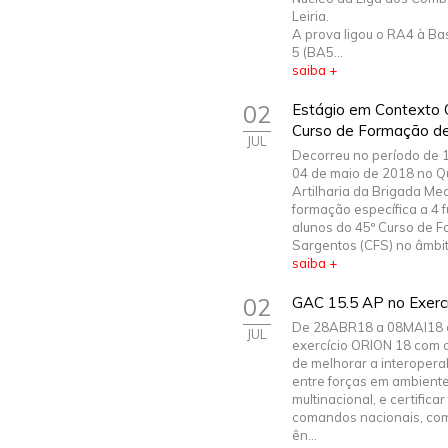
Leiria.
A prova ligou o RA4 à Ba
5 (BA5...
saiba +
02
Estágio em Contexto O
Curso de Formação d
JUL
Decorreu no período de 1
04 de maio de 2018 no Q
Artilharia da Brigada Me
formação específica a 4 fu
alunos do 45º Curso de 
Sargentos (CFS) no âmbito
saiba +
02
GAC 15.5 AP no Exerc
De 28ABR18 a 08MAI18 
JUL
exercício ORION 18 com a
de melhorar a interopera
entre forças em ambient
multinacional, e certificar
comandos nacionais, com
ên...