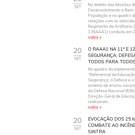
No âmbito das Missões d
SET
Desenvolvimento e Bem-
População e no quadro d
relações com as autorida
Regimento de Artilharia A
1 (RAAA1) conduziu em 20
saiba +
20
O RAAA1 NA 11ª E 
SEGURANÇA, DEFESA
SET
TODOS PARA TODO
No quadro da implement
“Referencial de Educação
Segurança, a Defesa e a
sistema de ensino nacional
da Defesa Nacional (IDN)
Direção-Geral de Educa
realizaram ...
saiba +
20
EVOCAÇÃO DOS 25 M
COMBATE AO INCÊND
SET
SINTRA