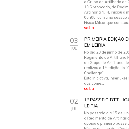
o Grupo de Artilharia d
10,5 rebocado, do Regim
Artilharia N.º 4, iniciou a
06h00, com uma sessão d
Físico Militar que constou.
saiba +
03
PRIMEIRIA EDIÇÃO 
EM LEIRIA
JUL
No dia 23 de junho de 20
Regimento de Artilharia N
do Grupo de Artilharia 
realizou a 1.ª edição do 
Challenge”.
Esta iniciativa, inseriu-s
das come...
saiba +
02
1.º PASSEIO BTT L
LEIRIA
JUL
No passado dia 15 de ju
o Regimento de Artilharia 
apoiou o primeiro passei
Núcleo da Liga dos Comb