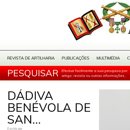
REVISTA DE ARTILHARIA
PUBLICAÇÕES
MULTIMÉDIA
C
PESQUISAR
Efectue facilmente a sua pesquisa por
artigo, revista ou outras informações...
DÁDIVA
BENÉVOLA DE
SAN...
Escrito por