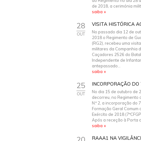
do Regimento no dia 28 
de 2018, a cerimónia milita
saiba +
28
VISITA HISTÓRICA A
No passado dia 12 de ou
OUT
2018 o Regimento de Gua
(RG2), recebeu uma visita
militares da Companhia 
Caçadores 2526 do Bata
Independente de Infantari
antepassado...
saiba +
25
INCORPORAÇÃO DO 
No dia 15 de outubro de 
OUT
decorreu, no Regimento 
N.º 2, a incorporação do 
Formação Geral Comum d
Exército de 2018 (7ºCFGP
Após a receção à Porta d
saiba +
20
RAAA1 NA VIGILÂNC