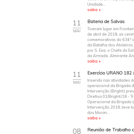
Unidade...
saiba +
11
Bateria de Salvas
Tiveram lugar em Fronteir
MAI
de abril de 2018, as ceri
comemorativas do 634.º a
da Batalha dos Atoleiros,
por S. Exa. o Chefe do E
da Armada, Almirante An.
saiba +
11
Exercício URANO 182 
Inserido nas atividades d
MAI
operacional da Brigada 
Intervenção (BrigInt) pre
Diretiva 01/BrigInt/18 - T
Operacional da Brigada 
Intervenção 2018, teve l
dos Moran...
saiba +
08
Reunião de Trabalho