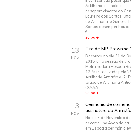
É com sentido pesar que 
Artilharia assinala o
desaparecimento do Gen
Loureiro dos Santos. Ofic
de Artilharia, o General 
Santos desempenhou as 
f...
saiba +
13
Tiro de MP Browning
Decorreu no dia 31 de Ou
NOV
2018, uma sessão de tiro
Metralhadora Pesada Br
12.7mm realizada pela 2ª
Artilharia Antiaérea (2ª 
Grupo de Artilharia Anti
(GAAA...
saiba +
13
Cerimónia de comemo
assinatura do Armistí
NOV
No dia 4 de Novembro de
decorreu na Avenida da 
em Lisboa a cerimónia ev