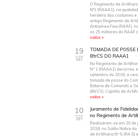
O Regimento de Artilhari
Nº1 (RAAA1), na qualida
herdeiro dos costumes e 
antigo Regimento de Arti
Antiaérea Fixa (RAAF),
os 25 militares do RAAF q
saiba +
19
TOMADA DE POSSE
BtrCS DO RAAA1
SET
No Regimento de Artilhar
N.º 1 (RAAA1) decorreu, 
setembro de 2018, a cer
tomada de posse do Co
Bateria de Comando e Se
(BtrCS), Capitão de Artilha
saiba +
10
Juramento de Fidelida
no Regimento de Artilh
SET
Realizaram-se em 20 de 
2018, no Salão Nobre do
de Artilharia N.º 5 (RA 5)