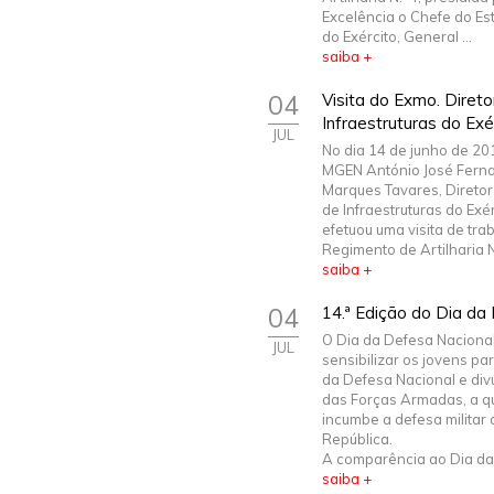
Excelência o Chefe do E
do Exército, General ...
saiba +
04
Visita do Exmo. Diret
Infraestruturas do Exé
JUL
No dia 14 de junho de 20
MGEN António José Fern
Marques Tavares, Diretor
de Infraestruturas do Exér
efetuou uma visita de tra
Regimento de Artilharia N.º
saiba +
04
14.ª Edição do Dia da
O Dia da Defesa Nacional
JUL
sensibilizar os jovens pa
da Defesa Nacional e div
das Forças Armadas, a 
incumbe a defesa militar 
República.
A comparência ao Dia da.
saiba +