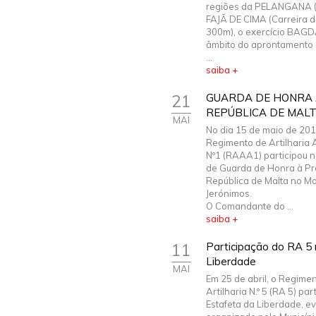
regiões da PELANGANA (P
FAJÃ DE CIMA (Carreira d
300m), o exercício BAGD
âmbito do aprontamento 
...
saiba +
21
GUARDA DE HONRA 
REPÚBLICA DE MAL
MAI
No dia 15 de maio de 201
Regimento de Artilharia 
Nº1 (RAAA1) participou 
de Guarda de Honra à Pr
República de Malta no Mo
Jerónimos.
O Comandante do ...
saiba +
11
Participação do RA 5 
Liberdade
MAI
Em 25 de abril, o Regime
Artilharia N.º 5 (RA 5) par
Estafeta da Liberdade, e