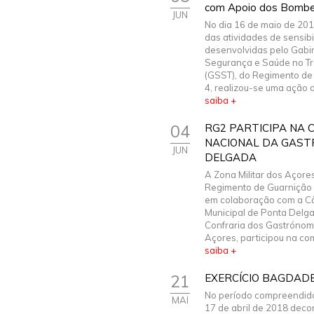
com Apoio dos Bombeir
JUN
No dia 16 de maio de 201
das atividades de sensib
desenvolvidas pelo Gabi
Segurança e Saúde no T
(GSST), do Regimento de A
4, realizou-se uma ação de
saiba +
04
RG2 PARTICIPA NA
NACIONAL DA GAST
JUN
DELGADA
A Zona Militar dos Açore
Regimento de Guarnição N
em colaboração com a 
Municipal de Ponta Delg
Confraria dos Gastróno
Açores, participou na co
saiba +
21
EXERCÍCIO BAGDAD
No período compreendido
MAI
17 de abril de 2018 deco