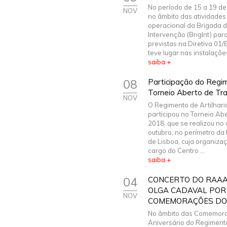
No período de 15 a 19 de
NOV
no âmbito das atividades 
operacional da Brigada 
Intervenção (BrigInt) par
previstas na Diretiva 01/B
teve lugar nas instalaçõe
saiba +
08
Participação do Regime
Torneio Aberto de Tra
NOV
O Regimento de Artilharia
participou no Torneio Abe
2018, que se realizou no 
outubro, no perímetro da
de Lisboa, cuja organiza
cargo do Centro ...
saiba +
04
CONCERTO DO RAAA
OLGA CADAVAL POR
NOV
COMEMORAÇÕES DO 3
No âmbito das Comemora
Aniversário do Regimento