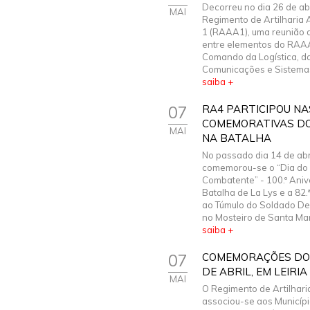
Decorreu no dia 26 de abr
MAI
Regimento de Artilharia A
1 (RAAA1), uma reunião 
entre elementos do RAA
Comando da Logística, d
Comunicações e Sistemas 
saiba +
07
RA4 PARTICIPOU N
COMEMORATIVAS DO
MAI
NA BATALHA
No passado dia 14 de abr
comemorou-se o “Dia do
Combatente” - 100.º Aniv
Batalha de La Lys e a 8
ao Túmulo do Soldado D
no Mosteiro de Santa Maria
saiba +
07
COMEMORAÇÕES DO 4
DE ABRIL, EM LEIRI
MAI
O Regimento de Artilharia
associou-se aos Municípi