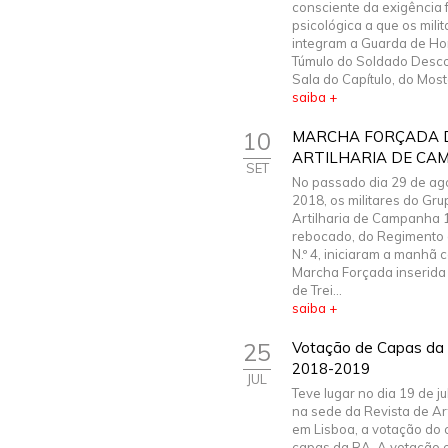
consciente da exigência f
psicológica a que os mili
integram a Guarda de Ho
Túmulo do Soldado Desc
Sala do Capítulo, do Moste
saiba +
10
MARCHA FORÇADA 
ARTILHARIA DE CA
SET
No passado dia 29 de ag
2018, os militares do Gru
Artilharia de Campanha 
rebocado, do Regimento d
N.º 4, iniciaram a manhã
Marcha Forçada inserid
de Trei...
saiba +
25
Votação de Capas da R
2018-2019
JUL
Teve lugar no dia 19 de j
na sede da Revista de Art
em Lisboa, a votação do
capas da RA. A votação 