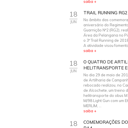
saiba +
18
TRAIL RUNNING RG2
No âmbito das comemora
JUN
aniversário do Regiment
Guarnição Nº2 (RG2), rea
Área da Pelangana no Pi
o 3º Trail Running de 2018
A atividade visou fomentar
saiba +
18
O QUATRO DE ARTIL
HELITRANSPORTE E
JUN
No dia 29 de maio de 201
de Artilharia de Campan
rebocado realizou, no Ca
de Alcochete, um treino 
helitransporte do obus
M/98 Light Gun com um E
MERLIM, ...
saiba +
18
COMEMORAÇÕES DO 9