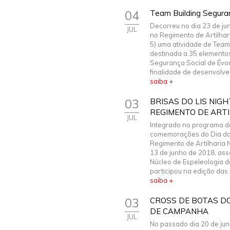
04
Team Building Seguran
Decorreu no dia 23 de j
JUL
no Regimento de Artilhari
5) uma atividade de Team
destinada a 35 elemento
Segurança Social de Évo
finalidade de desenvolver
saiba +
03
BRISAS DO LIS NIG
REGIMENTO DE ARTIL
JUL
Integrado no programa d
comemorações do Dia da
Regimento de Artilharia N.
13 de junho de 2018, ass
Núcleo de Espeleologia de
participou na edição das B
saiba +
03
CROSS DE BOTAS D
DE CAMPANHA
JUL
No passado dia 20 de ju