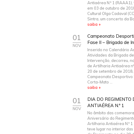
Antiaérea N.º 1 (RAAA1), 
em 03 de outubro de 201
Cultural Olga Cadaval (C
Sintra, um concerto da Ba
saiba +
01
Campeonato Desportiv
Fase II – Brigada de 
NOV
Inserido no Calendário A
Atividades da Brigada de
Intervenção, decorreu, 
de Artilharia Antiaérea n
20 de setembro de 2018,
Campeonato Desportivo M
Corta-Mato ...
saiba +
01
DIA DO REGIMENTO 
ANTIAÉREA N.º 1
NOV
No âmbito das comemora
Aniversário do Regiment
Artilharia Antiaérea N.º 
teve lugar no interior das