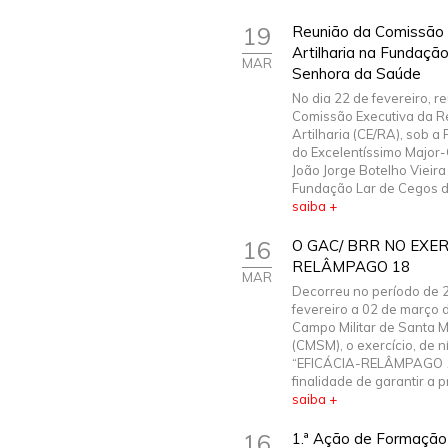
19
Reunião da Comissão 
Artilharia na Fundaçã
MAR
Senhora da Saúde
No dia 22 de fevereiro, re
Comissão Executiva da R
Artilharia (CE/RA), sob a
do Excelentíssimo Major
João Jorge Botelho Vieira
Fundação Lar de Cegos de
saiba +
16
O GAC/ BRR NO EXER
RELÂMPAGO 18
MAR
Decorreu no período de 
fevereiro a 02 de março 
Campo Militar de Santa 
(CMSM), o exercício, de ní
“EFICÁCIA-RELÂMPAGO 1
finalidade de garantir a pro
saiba +
16
1.ª Ação de Formação