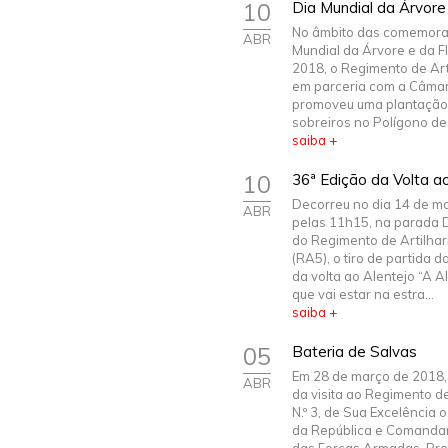
10
Dia Mundial da Árvore
No âmbito das comemora
ABR
Mundial da Árvore e da Fl
2018, o Regimento de Artil
em parceria com a Câmar
promoveu uma plantação
sobreiros no Polígono de.
saiba +
10
36ª Edição da Volta ao
Decorreu no dia 14 de m
ABR
pelas 11h15, na parada 
do Regimento de Artilhari
(RA5), o tiro de partida d
da volta ao Alentejo “A A
que vai estar na estra...
saiba +
05
Bateria de Salvas
Em 28 de março de 2018,
ABR
da visita ao Regimento d
N.º 3, de Sua Excelência 
da República e Comanda