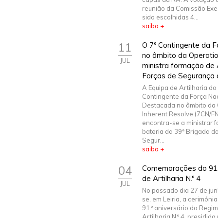
reunião da Comissão Exe
sido escolhidas 4...
saiba +
11
O 7º Contingente da 
no âmbito da Operatio
JUL
ministra formação de A
Forças de Segurança 
A Equipa de Artilharia do 
Contingente da Força Na
Destacada no âmbito da 
Inherent Resolve (7CN/F
encontra-se a ministrar 
bateria da 39ª Brigada d
Segur...
saiba +
04
Comemorações do 91. 
de Artilharia N.º 4
JUL
No passado dia 27 de jun
se, em Leiria, a cerimónia
91.º aniversário do Regi
Artilharia N.º 4, presidida