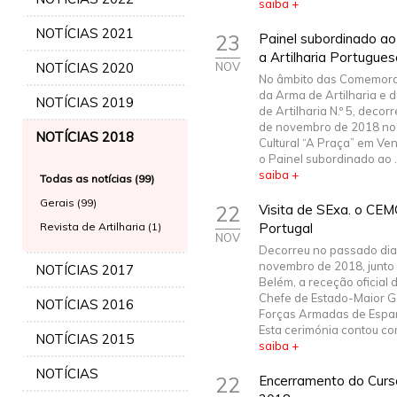
saiba +
NOTÍCIAS 2021
23
Painel subordinado ao
a Artilharia Portugues
NOTÍCIAS 2020
NOV
No âmbito das Comemora
da Arma de Artilharia e 
NOTÍCIAS 2019
de Artilharia N.º 5, decor
de novembro de 2018 no
NOTÍCIAS 2018
Cultural “A Praça” em Ve
o Painel subordinado ao ..
saiba +
Todas as notícias (99)
Gerais (99)
22
Visita de SExa. o CE
Revista de Artilharia (1)
Portugal
NOV
Decorreu no passado dia
novembro de 2018, junto 
NOTÍCIAS 2017
Belém, a receção oficial 
Chefe de Estado-Maior G
NOTÍCIAS 2016
Forças Armadas de Espa
Esta cerimónia contou com
NOTÍCIAS 2015
saiba +
NOTÍCIAS
22
Encerramento do Curso 