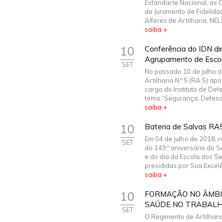
Estandarte Nacional, as 
de Juramento de Fidelida
Alferes de Artilharia, NEL
saiba +
10
Conferência do IDN di
Agrupamento de Esco
SET
No passado 10 de julho 
Artilharia N.º 5 (RA 5) 
cargo do Instituto de De
tema “Segurança, Defesa 
saiba +
10
Bateria de Salvas RA
Em 04 de julho de 2018,
SET
do 149.º aniversário do S
e do dia da Escola dos Se
presididas por Sua Excelê
saiba +
10
FORMAÇÃO NO ÂMBI
SAÚDE NO TRABAL
SET
O Regimento de Artilharia