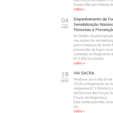
das Forças Armadas, Pro
Doutor Marcelo Rebelo de
saiba +
04
Empenhamento de For
Sensibilização Nacion
ABR
Florestais e Prevençã
No âmbito da participaçã
nas ações de sensibiliza
para a limpeza de áreas f
prevenção de fogos rurais
cometida ao Regimento de
N.º 5 (RA 5) a tarefa...
saiba +
19
VIA SACRA
Realizou-se no dia 14 de
MAR
2018 no Regimento de Art
Antiaérea N.º 1 (RAAA1) 
da Diocese das Forças 
Forças de Segurança.
Esta celebração tão carac
Qu...
saiba +