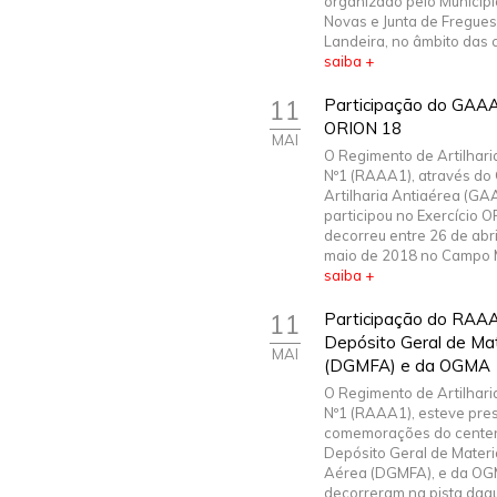
organizado pelo Municíp
Novas e Junta de Fregues
Landeira, no âmbito das c
saiba +
11
Participação do GAAA
ORION 18
MAI
O Regimento de Artilhari
Nº1 (RAAA1), através do
Artilharia Antiaérea (GA
participou no Exercício 
decorreu entre 26 de abri
maio de 2018 no Campo Mil
saiba +
11
Participação do RAAA
Depósito Geral de Mat
MAI
(DGMFA) e da OGMA
O Regimento de Artilhari
Nº1 (RAAA1), esteve pre
comemorações do centen
Depósito Geral de Materi
Aérea (DGMFA), e da OG
decorreram na pista daq