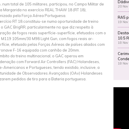
Dádiv
, num total de 105 militares, participou, no Campo Militar de
20 Nov
a Margarida no exercício REAL THAW 18 (RT 18),
nizado pela Força Aérea Portuguesa.
RA5 p
ercício RT 18 constituiu-se numa oportunidade de treino
19 Nov
 o GAC BrigRR, particularmente no que diz respeito à
Desta
gração de fogos reais superfície-superfície, efetuados com o
10.5 R
 M119 105mm/30 M98 Light Gun, com fogos reais ar-
18 Nov
rfície, efetuado pelas Forças Aéreas de países aliados com
ronave F-16 equipada com canhão de 20mm.
Cerim
mbito do treino multinacional, o GAC operou em
Conde
denação com Forward Air Controllers (FAC) Holandeses,
18 Nov
e-Americanos e Portugueses, tendo existido, inclusive, a
tunidade de Observadores Avançados (OAv) Holandeses
izarem pedidos de tiro para a Bateria portuguesa.