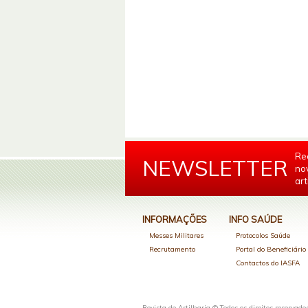
Re
NEWSLETTER
no
art
INFORMAÇÕES
INFO SAÚDE
Messes Militares
Protocolos Saúde
Recrutamento
Portal do Beneficiári
Contactos do IASFA
Revista de Artilharia © Todos os direitos reservado