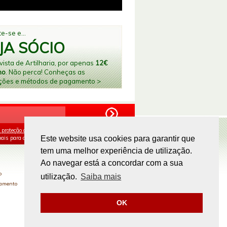
e-se e...
JA SÓCIO
ista de Artilharia, por apenas
12€
no
. Não perca! Conheças as
ções e métodos de pagamento >
 proteção de dados
e aceito o processamento e
ais para os fins mencionados.
Este website usa cookies para garantir que
tem uma melhor experiência de utilização.
PAGAMENTOS ONLINE
Ao navegar está a concordar com a sua
o
utilização.
Saiba mais
gamento
OK
Site by
omsite.com