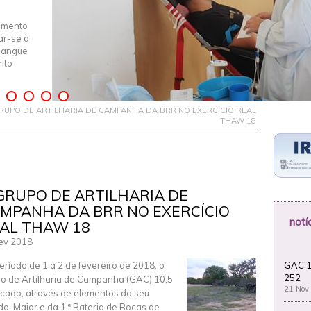
imento
iar-se à
Sangue
ito
RUPO DE ARTILHARIA DE CAMPANHA DA BRR NO EXERCÍCIO REAL
THAW 18
GRUPO DE ARTILHARIA DE
MPANHA DA BRR NO EXERCÍCIO
notí
AL THAW 18
ev 2018
GAC 1
eríodo de 1 a 2 de fevereiro de 2018, o
252
o de Artilharia de Campanha (GAC) 10,5
21 Nov
cado, através de elementos do seu
do-Maior e da 1.ª Bateria de Bocas de