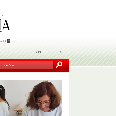
026 |
LOGIN
REGISTO