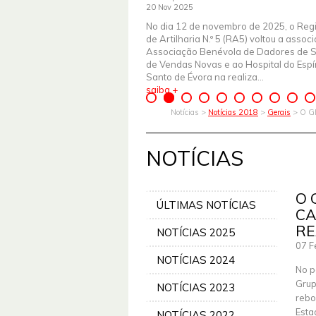
20 Nov 2025
No dia 12 de novembro de 2025, o Reg
de Artilharia N.º 5 (RA5) voltou a assoc
Associação Benévola de Dadores de 
de Vendas Novas e ao Hospital do Espír
Santo de Évora na realiza...
saiba +
Notícias >
Notícias 2018
>
Gerais
> O G
NOTÍCIAS
O 
ÚLTIMAS NOTÍCIAS
CA
RE
NOTÍCIAS 2025
07 F
NOTÍCIAS 2024
No p
Grup
NOTÍCIAS 2023
rebo
Esta
NOTÍCIAS 2022