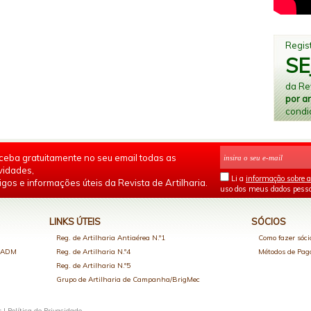
Regist
SE
da Rev
por a
condi
ceba gratuitamente no seu email todas as
vidades,
Li a
informação sobre a
igos e informações úteis da Revista de Artilharia.
uso dos meus dados pesso
LINKS ÚTEIS
SÓCIOS
Reg. de Artilharia Antiaérea N.º1
Como fazer sóci
o ADM
Reg. de Artilharia N.º4
Métodos de Pa
Reg. de Artilharia N.º5
Grupo de Artilharia de Campanha/BrigMec
s |
Política de Privacidade