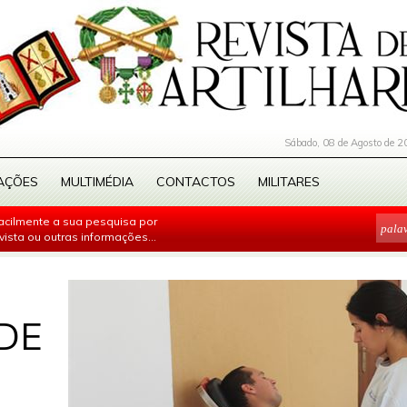
Sábado, 08 de Agosto de 2
AÇÕES
MULTIMÉDIA
CONTACTOS
MILITARES
facilmente a sua pesquisa por
evista ou outras informações...
DE