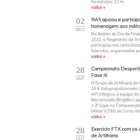
formandos, 13 m...
saiba +
02
RA5 apoiou e particip
homenagem aos milita
NOV
No âmbito do Dia de Fin
2021, o Regimento de Arti
participou nas cerimóni
falecidos, organizadas pe
saiba +
28
Campeonato Desportiv
Fase III
OUT
O Grupo de Artilharia d
15.5 Autopropulsionado 
AP) integrou a equipa da
Mecanizada (BrigMec) qu
o 2º lugar no Campeonat
Militar (CDM) de Corta-Ma
saiba +
28
Exercicio FTX com os
de Artilharia
OUT