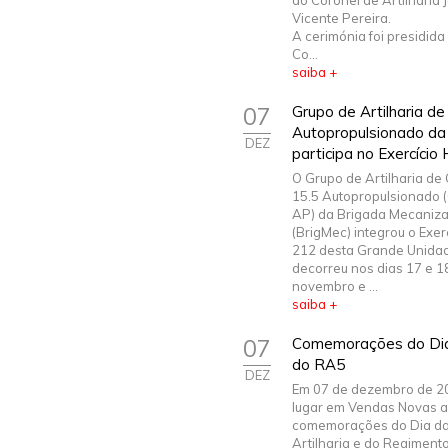
do Coronel de Artilharia 
Vicente Pereira.
A cerimónia foi presidida
Co...
saiba +
07
Grupo de Artilharia d
Autopropulsionado da
DEZ
participa no Exercíci
O Grupo de Artilharia d
15.5 Autopropulsionado 
AP) da Brigada Mecaniz
(BrigMec) integrou o Exe
212 desta Grande Unidad
decorreu nos dias 17 e 1
novembro e ...
saiba +
07
Comemorações do Dia 
do RA5
DEZ
Em 07 de dezembro de 2
lugar em Vendas Novas 
comemorações do Dia d
Artilharia e do Regiment