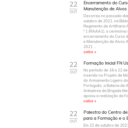
22
Encerramento do Curs
Manutenção de Alvos
OUT
Decorreu no passado dia
outubro de 2021, na Bibl
Regimento de Artilharia 
º 1 (RAAA1), a cerimónia
encerramento do Curso 
e Manutenção de Alvos 
2021 ...
saiba +
22
Formação Inicial FN U
No período de 18 a 22 de
OUT
inserido no Projeto de 
do Armamento Ligeiro do 
Português, a Bateria de A
Antiaérea da Brigada Me
apoiou a realização da Fo
saiba +
22
Palestra do Centro de
para a Formação e o
OUT
Em 22 de outubro de 2021