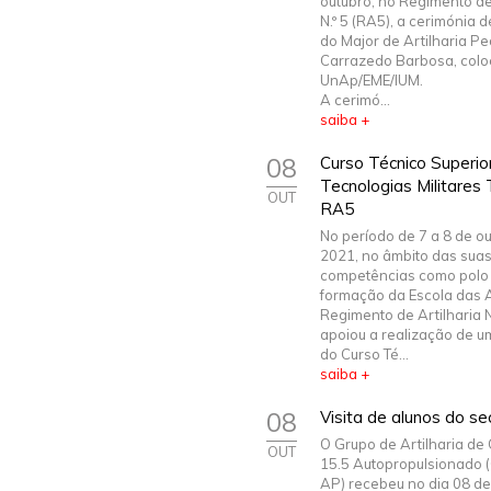
outubro, no Regimento de
N.º 5 (RA5), a cerimónia 
do Major de Artilharia Ped
Carrazedo Barbosa, col
UnAp/EME/IUM.
A cerimó...
saiba +
08
Curso Técnico Superio
Tecnologias Militares 
OUT
RA5
No período de 7 a 8 de o
2021, no âmbito das sua
competências como polo
formação da Escola das 
Regimento de Artilharia N
apoiou a realização de u
do Curso Té...
saiba +
08
Visita de alunos do s
O Grupo de Artilharia d
OUT
15.5 Autopropulsionado 
AP) recebeu no dia 08 de