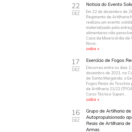
22
Noticia do Evento Soli
Em 22 de dezembro de 2
DEZ
Regimento de Artilharia N
realizou um evento solidá
materializado pela entre
alimentares não perecíve
Casa da Misericórdia de
Nova...
saiba +
17
Exercício de Fogos R
Decorreu entre os dias 1
DEZ
dezembro de 2021, no Ca
de Santa Margarida, o Ex
Fogos Reais do Tirocínio 
de Artilharia 21/22 (TPO
Curso Técnico Superi...
saiba +
16
Grupo de Artilharia d
Autopropulsionado apo
DEZ
Reais de Artilharia d
Armas