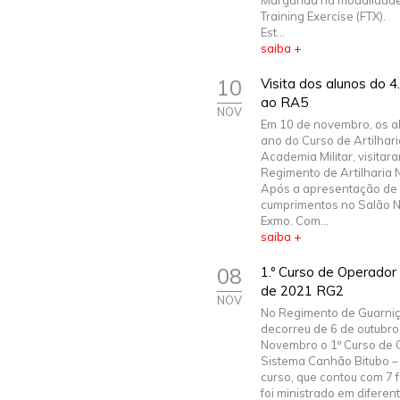
Margarida na modalidade
Training Exercise (FTX).
Est...
saiba +
10
Visita dos alunos do 4
ao RA5
NOV
Em 10 de novembro, os al
ano do Curso de Artilhar
Academia Militar, visitar
Regimento de Artilharia N
Após a apresentação de
cumprimentos no Salão 
Exmo. Com...
saiba +
08
1.º Curso de Operado
de 2021 RG2
NOV
No Regimento de Guarni
decorreu de 6 de outubro
Novembro o 1º Curso de 
Sistema Canhão Bitubo –
curso, que contou com 7 
foi ministrado em diferen