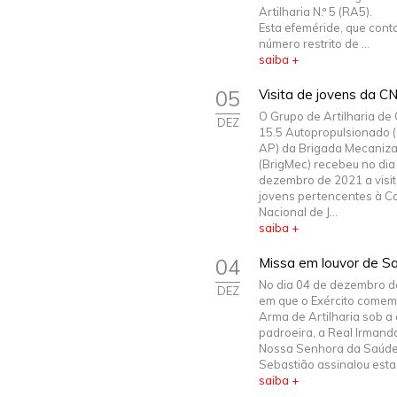
Artilharia N.º 5 (RA5).
Esta efeméride, que con
número restrito de ...
saiba +
05
Visita de jovens da 
O Grupo de Artilharia d
DEZ
15.5 Autopropulsionado 
AP) da Brigada Mecaniz
(BrigMec) recebeu no dia
dezembro de 2021 a visit
jovens pertencentes à C
Nacional de J...
saiba +
04
Missa em louvor de S
No dia 04 de dezembro d
DEZ
em que o Exército comem
Arma de Artilharia sob a
padroeira, a Real Irmand
Nossa Senhora da Saúde
Sebastião assinalou esta 
saiba +