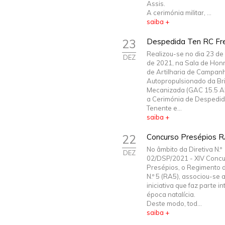
Assis.
A cerimónia militar, ...
saiba +
23
Despedida Ten RC Fre
Realizou-se no dia 23 d
DEZ
de 2021, na Sala de Hon
de Artilharia de Campan
Autopropulsionado da Br
Mecanizada (GAC 15.5 A
a Cerimónia de Despedid
Tenente e...
saiba +
22
Concurso Presépios 
No âmbito da Diretiva N.º
DEZ
02/DSP/2021 - XIV Concu
Presépios, o Regimento d
N.º 5 (RA5), associou-se 
iniciativa que faz parte i
época natalícia.
Deste modo, tod...
saiba +