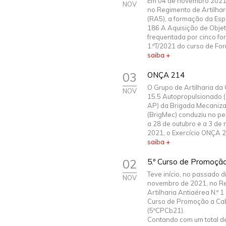
Em 04 de novembro 2021 
NOV
no Regimento de Artilhari
(RA5), a formação da Esp
186 A Aquisição de Objet
frequentada por cinco f
1.ºT/2021 do curso de For
saiba +
03
ONÇA 214
O Grupo de Artilharia d
NOV
15.5 Autopropulsionado 
AP) da Brigada Mecaniz
(BrigMec) conduziu no pe
a 28 de outubro e a 3 de
2021, o Exercício ONÇA 21
saiba +
02
5.º Curso de Promoçã
Teve início, no passado d
NOV
novembro de 2021, no R
Artilharia Antiaérea N.º 1
Curso de Promoção a Ca
(5ºCPCb21).
Contando com um total d