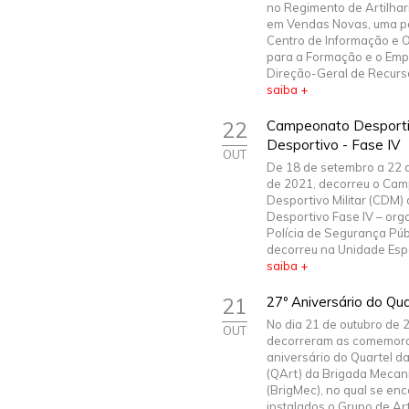
no Regimento de Artilhari
em Vendas Novas, uma pa
Centro de Informação e 
para a Formação e o Em
Direção-Geral de Recurso
saiba +
22
Campeonato Desportivo
Desportivo - Fase IV
OUT
De 18 de setembro a 22 
de 2021, decorreu o Ca
Desportivo Militar (CDM) 
Desportivo Fase IV – org
Polícia de Segurança Púb
decorreu na Unidade Espec
saiba +
21
27º Aniversário do Qua
No dia 21 de outubro de 
OUT
decorreram as comemora
aniversário do Quartel da
(QArt) da Brigada Mecan
(BrigMec), no qual se en
instalados o Grupo de Art