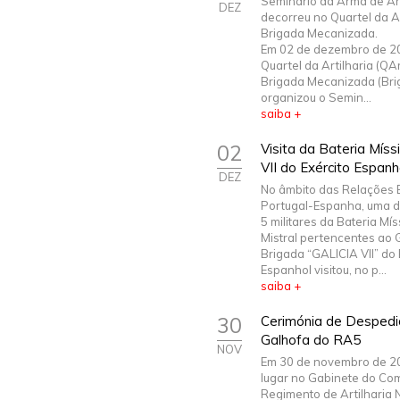
Seminário da Arma de Art
DEZ
decorreu no Quartel da Ar
Brigada Mecanizada.
Em 02 de dezembro de 2
Quartel da Artilharia (QA
Brigada Mecanizada (Bri
organizou o Semin...
saiba +
02
Visita da Bateria Míss
VII do Exército Espa
DEZ
No âmbito das Relações B
Portugal-Espanha, uma 
5 militares da Bateria Míss
Mistral pertencentes ao 
Brigada “GALICIA VII” do 
Espanhol visitou, no p...
saiba +
30
Cerimónia de Despedi
Galhofa do RA5
NOV
Em 30 de novembro de 20
lugar no Gabinete do C
Regimento de Artilharia N.