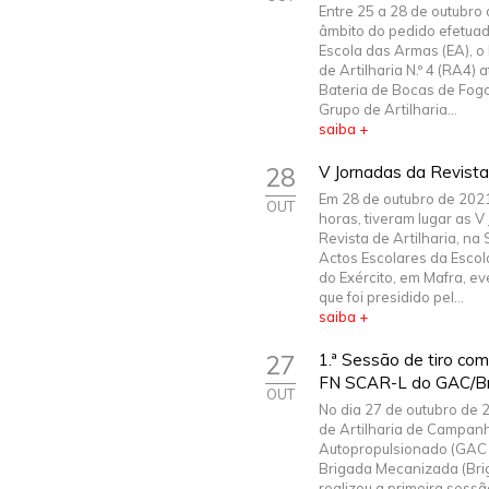
Entre 25 a 28 de outubro
âmbito do pedido efetuad
Escola das Armas (EA), 
de Artilharia N.º 4 (RA4) a
Bateria de Bocas de Fogo
Grupo de Artilharia...
saiba +
28
V Jornadas da Revista 
Em 28 de outubro de 2021
OUT
horas, tiveram lugar as V
Revista de Artilharia, na
Actos Escolares da Esco
do Exército, em Mafra, ev
que foi presidido pel...
saiba +
27
1.ª Sessão de tiro co
FN SCAR-L do GAC/B
OUT
No dia 27 de outubro de 
de Artilharia de Campan
Autopropulsionado (GAC 
Brigada Mecanizada (Br
realizou a primeira sessã