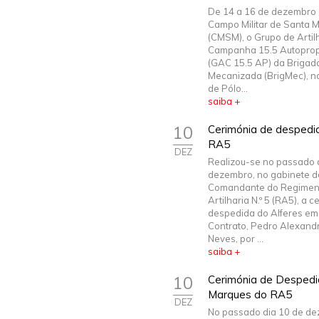
De 14 a 16 de dezembro 
Campo Militar de Santa 
(CMSM), o Grupo de Artil
Campanha 15.5 Autoprop
(GAC 15.5 AP) da Brigad
Mecanizada (BrigMec), n
de Pólo...
saiba +
10
Cerimónia de despedi
RA5
DEZ
Realizou-se no passado 
dezembro, no gabinete d
Comandante do Regimen
Artilharia N.º 5 (RA5), a 
despedida do Alferes e
Contrato, Pedro Alexand
Neves, por ...
saiba +
10
Cerimónia de Despedi
Marques do RA5
DEZ
No passado dia 10 de d