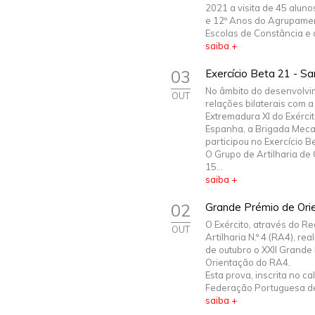
2021 a visita de 45 alunos
e 12º Anos do Agrupame
Escolas de Constância e d
saiba +
03
Exercício Beta 21 - S
No âmbito do desenvolvi
OUT
relações bilaterais com 
Extremadura XI do Exérci
Espanha, a Brigada Mec
participou no Exercício B
O Grupo de Artilharia d
15...
saiba +
02
Grande Prémio de Ori
O Exército, através do R
OUT
Artilharia N.º 4 (RA4), rea
de outubro o XXII Grande
Orientação do RA4.
Esta prova, inscrita no c
Federação Portuguesa de 
saiba +