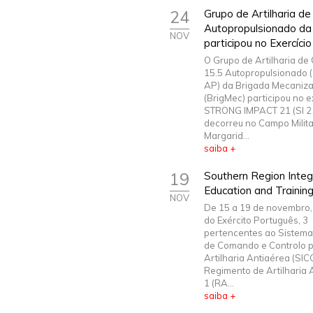
24
Grupo de Artilharia d
Autopropulsionado da
NOV
participou no Exercí
O Grupo de Artilharia d
15.5 Autopropulsionado 
AP) da Brigada Mecaniz
(BrigMec) participou no e
STRONG IMPACT 21 (SI 21
decorreu no Campo Milita
Margarid...
saiba +
19
Southern Region Integr
Education and Trainin
NOV
De 15 a 19 de novembro, 
do Exército Português, 3
pertencentes ao Sistema
de Comando e Controlo p
Artilharia Antiaérea (SI
Regimento de Artilharia A
1 (RA...
saiba +