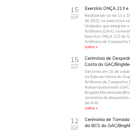
15
Exercício ONÇA 213 
Realizaram-se de 11 a 1
OUT
de 2021, os exercícios se
Unidades que integram o
Artilharia (QArt), nome
Exercício ONÇA 213 do G
Artilharia de Campanha 15
saiba +
15
Cerimónia de Despedi
Costa do GAC/BrigMe
OUT
Decorreu em 15 de outub
na Sala de Honra do Gru
Artilharia de Campanha 
Autopropulsionado (GAC 
Brigada Mecanizada (Bri
cerimónia de despedida 
de Artil...
saiba +
12
Cerimónia de Tomada
da BCS do GAC/BrigM
OUT