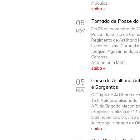
módulos...
saiba +
05
Tomada de Posse do
Em 05 de novembro de 2
NOV
Posse do Cargo de Com
Regimento de Artilharia N.
Excelentíssimo Coronel de
Joaquim Agostinho da Cru
Cardoso.
A Cerimónia Milit...
saiba +
05
Curso de Artilharia Au
e Sargentos
NOV
O Grupo de Artilharia d
15.5 Autopropulsionado 
AP) da Brigada Mecaniz
(BrigMec) realizou de 11 
5 de novembro o Curso de
Autopropulsionada de Ofic
saiba +