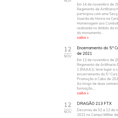
NOV
Em 14 de novembro de 2
Regimento de Artilharia N
participou com uma Secç
Guarda de Honra na Cer
Homenagem aos Combat
realizada no âmbito da i
do monumento...
saiba +
12
Encerramento do 5.º 
de 2021
NOV
Em 12 de novembro de 2
Regimento de Artilharia A
1 (RAAA1), teve lugar a 
encerramento do 5.º Curs
Promoção a Cabo de 202
Ao longo de duas seman
formação,...
saiba +
12
DRAGÃO 213 FTX
Decorreu de 02 a 12 de 
NOV
2021 no Campo Militar d