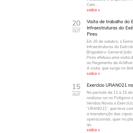
Cam...
saiba +
20
Visita de trabalho do 
Infraestruturas do Ex
OUT
Pires
Em 20 de outubro, o Exmo.
Infraestruturas do Exércit
Brigadeiro-General João
Pires efetuou uma visita 
ao Regimento de Artilharia
A visita, que surge no âmbi
saiba +
15
Exercício URANO21 n
No período de 11 a 15 de
OUT
realizou-se no Polígono d
Vendas Novas o Exercíci
“URANO21”, que teve com
a manutenção das capac
operacionais, quer no pla
qu...
saiba +