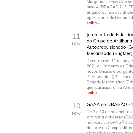
Margarida, o Exercício se
nível 4 “DRAGÃO 213 (FT
enquadrou nas atividades
operacional da Brigada de 
saiba +
11
Juramento de Fidelida
do Grupo de Artilhari
NOV
Autopropulsionado (G
Mecanizada (BrigMec)
Decorreu em 11 de nove
2021 o Juramento de Fide
novos Oficiais e Sargent
Permanente (QP) coloca
Brigada Mecanizada (Bri
qual participaram a Alferes
saiba +
10
GAAA no DRAGÃO 2
De 2 a 10 de novembro, 
NOV
Artilharia Antiaérea (GA
no exercício DRAGÃO 21
decorre no Campo Militar