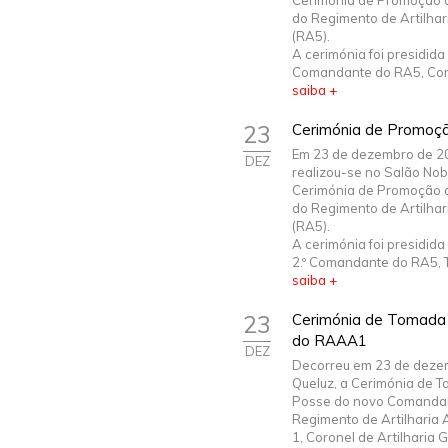
Cerimónia de Promoção d
do Regimento de Artilhari
(RA5).
A cerimónia foi presidida
Comandante do RA5, Coro
saiba +
23
Cerimónia de Promoç
Em 23 de dezembro de 2
DEZ
realizou-se no Salão Nob
Cerimónia de Promoção d
do Regimento de Artilhari
(RA5).
A cerimónia foi presidida
2.º Comandante do RA5, T
saiba +
23
Cerimónia de Tomada
do RAAA1
DEZ
Decorreu em 23 de deze
Queluz, a Cerimónia de 
Posse do novo Comanda
Regimento de Artilharia A
1, Coronel de Artilharia