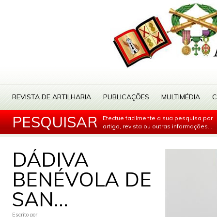
REVISTA DE ARTILHARIA
PUBLICAÇÕES
MULTIMÉDIA
C
PESQUISAR
Efectue facilmente a sua pesquisa por
artigo, revista ou outras informações...
DÁDIVA
BENÉVOLA DE
SAN...
Escrito por