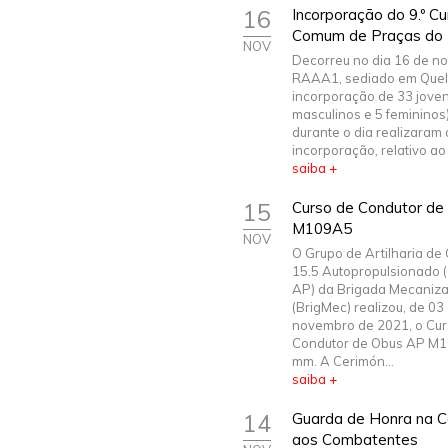
16
Incorporação do 9.º C
Comum de Praças do E
NOV
Decorreu no dia 16 de n
RAAA1, sediado em Quel
incorporação de 33 joven
masculinos e 5 femininos)
durante o dia realizaram o
incorporação, relativo ao 9
saiba +
15
Curso de Condutor de
M109A5
NOV
O Grupo de Artilharia d
15.5 Autopropulsionado 
AP) da Brigada Mecaniz
(BrigMec) realizou, de 03
novembro de 2021, o Cur
Condutor de Obus AP M
mm. A Cerimón...
saiba +
14
Guarda de Honra na 
aos Combatentes