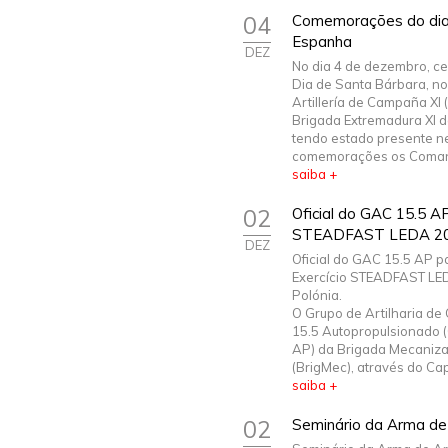
04
Comemorações do dia
Espanha
DEZ
No dia 4 de dezembro, ce
Dia de Santa Bárbara, n
Artillería de Campaña XI
Brigada Extremadura XI 
tendo estado presente n
comemorações os Comand
saiba +
02
Oficial do GAC 15.5 AP
STEADFAST LEDA 202
DEZ
Oficial do GAC 15.5 AP pa
Exercício STEADFAST LE
Polónia.
O Grupo de Artilharia d
15.5 Autopropulsionado 
AP) da Brigada Mecaniz
(BrigMec), através do Cap.
saiba +
02
Seminário da Arma de 