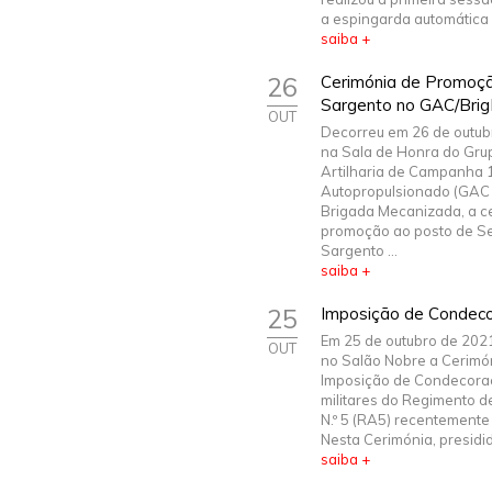
a espingarda automática 
saiba +
26
Cerimónia de Promoç
Sargento no GAC/Bri
OUT
Decorreu em 26 de outub
na Sala de Honra do Gru
Artilharia de Campanha 
Autopropulsionado (GAC 
Brigada Mecanizada, a c
promoção ao posto de S
Sargento ...
saiba +
25
Imposição de Condec
Em 25 de outubro de 2021
OUT
no Salão Nobre a Cerimó
Imposição de Condecora
militares do Regimento de
N.º 5 (RA5) recentemente
Nesta Cerimónia, presidid.
saiba +