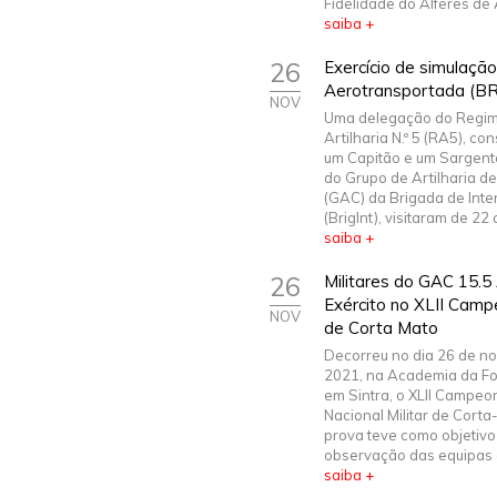
Fidelidade do Alferes de A
saiba +
26
Exercício de simulaçã
Aerotransportada (BR
NOV
Uma delegação do Regim
Artilharia N.º 5 (RA5), con
um Capitão e um Sargen
do Grupo de Artilharia 
(GAC) da Brigada de Int
(BrigInt), visitaram de 22 a 
saiba +
26
Militares do GAC 15.5
Exército no XLII Camp
NOV
de Corta Mato
Decorreu no dia 26 de n
2021, na Academia da Fo
em Sintra, o XLII Campeo
Nacional Militar de Corta
prova teve como objetivo 
observação das equipas e
saiba +