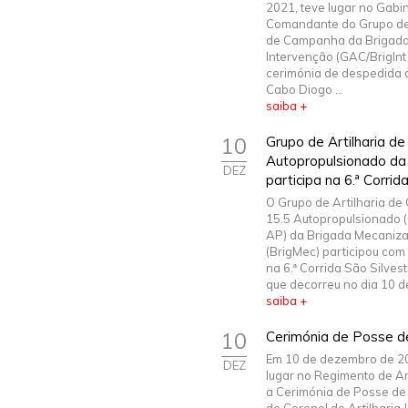
2021, teve lugar no Gabi
Comandante do Grupo de 
de Campanha da Brigada
Intervenção (GAC/BrigInt)
cerimónia de despedida 
Cabo Diogo ...
saiba +
10
Grupo de Artilharia d
Autopropulsionado da
DEZ
participa na 6.ª Corrid
O Grupo de Artilharia d
15.5 Autopropulsionado 
AP) da Brigada Mecaniz
(BrigMec) participou com
na 6.ª Corrida São Silvest
que decorreu no dia 10 de
saiba +
10
Cerimónia de Posse 
Em 10 de dezembro de 20
DEZ
lugar no Regimento de Art
a Cerimónia de Posse d