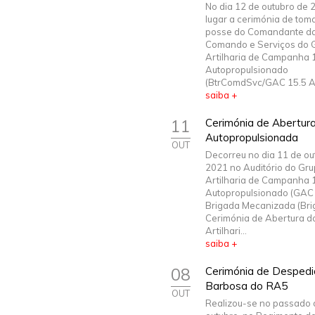
No dia 12 de outubro de 
lugar a cerimónia de tom
posse do Comandante da
Comando e Serviços do 
Artilharia de Campanha 
Autopropulsionado
(BtrComdSvc/GAC 15.5 AP
saiba +
11
Cerimónia de Abertura
Autopropulsionada
OUT
Decorreu no dia 11 de ou
2021 no Auditório do Gr
Artilharia de Campanha 
Autopropulsionado (GAC 
Brigada Mecanizada (Bri
Cerimónia de Abertura d
Artilhari...
saiba +
08
Cerimónia de Despedi
Barbosa do RA5
OUT
Realizou-se no passado 