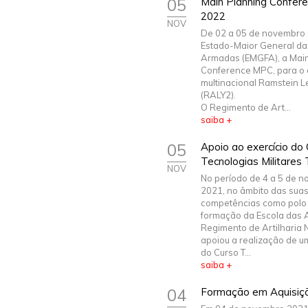
05
Main Planning Confer
2022
NOV
De 02 a 05 de novembro 
Estado-Maior General da
Armadas (EMGFA), a Main
Conference MPC, para o 
multinacional Ramstein 
(RALY2).
O Regimento de Art...
saiba +
05
Apoio ao exercício do
Tecnologias Militares 
NOV
No período de 4 a 5 de 
2021, no âmbito das sua
competências como polo
formação da Escola das 
Regimento de Artilharia N
apoiou a realização de u
do Curso T...
saiba +
04
Formação em Aquisiçã