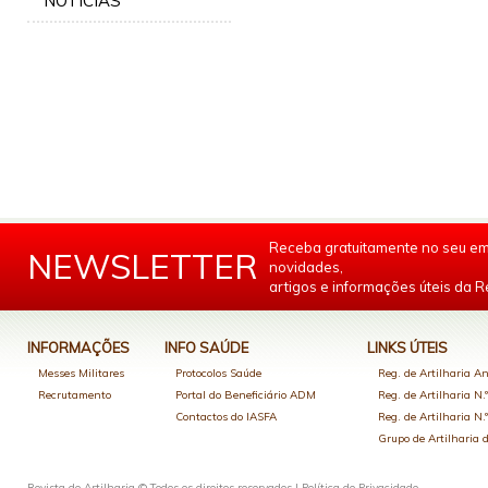
NOTÍCIAS
Receba gratuitamente no seu em
NEWSLETTER
novidades,
artigos e informações úteis da Re
INFORMAÇÕES
INFO SAÚDE
LINKS ÚTEIS
Messes Militares
Protocolos Saúde
Reg. de Artilharia An
Recrutamento
Portal do Beneficiário ADM
Reg. de Artilharia N.
Contactos do IASFA
Reg. de Artilharia N.
Grupo de Artilharia
Revista de Artilharia © Todos os direitos reservados |
Política de Privacidade