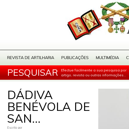
REVISTA DE ARTILHARIA
PUBLICAÇÕES
MULTIMÉDIA
C
PESQUISAR
Efectue facilmente a sua pesquisa por
artigo, revista ou outras informações...
DÁDIVA
BENÉVOLA DE
SAN...
Escrito por