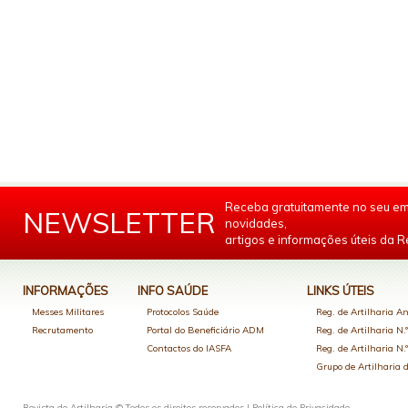
Receba gratuitamente no seu em
NEWSLETTER
novidades,
artigos e informações úteis da Re
INFORMAÇÕES
INFO SAÚDE
LINKS ÚTEIS
Messes Militares
Protocolos Saúde
Reg. de Artilharia An
Recrutamento
Portal do Beneficiário ADM
Reg. de Artilharia N.
Contactos do IASFA
Reg. de Artilharia N.
Grupo de Artilharia
Revista de Artilharia © Todos os direitos reservados |
Política de Privacidade