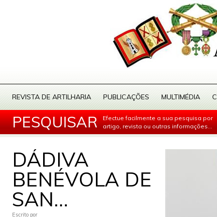
REVISTA DE ARTILHARIA
PUBLICAÇÕES
MULTIMÉDIA
C
PESQUISAR
Efectue facilmente a sua pesquisa por
artigo, revista ou outras informações...
DÁDIVA
BENÉVOLA DE
SAN...
Escrito por