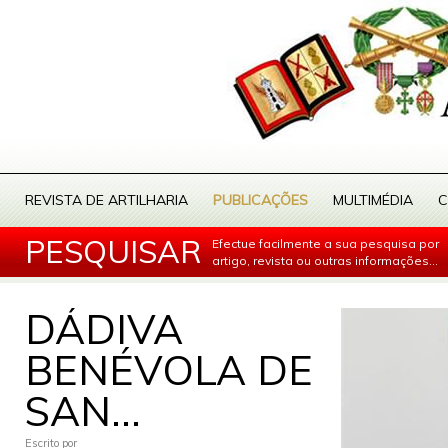
REVISTA DE ARTILHARIA
PUBLICAÇÕES
MULTIMÉDIA
C
PESQUISAR
Efectue facilmente a sua pesquisa por
artigo, revista ou outras informações...
DÁDIVA
BENÉVOLA DE
SAN...
Escrito por