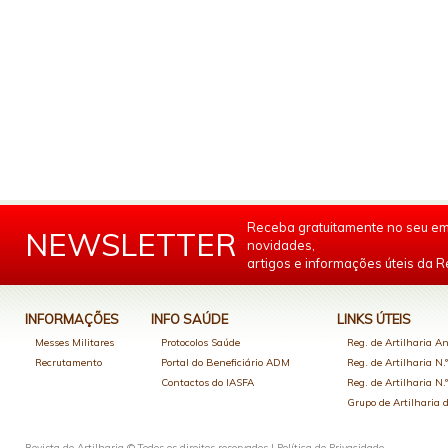
Receba gratuitamente no seu em
NEWSLETTER
novidades,
artigos e informações úteis da Re
INFORMAÇÕES
INFO SAÚDE
LINKS ÚTEIS
Messes Militares
Protocolos Saúde
Reg. de Artilharia An
Recrutamento
Portal do Beneficiário ADM
Reg. de Artilharia N.
Contactos do IASFA
Reg. de Artilharia N.
Grupo de Artilharia
Revista de Artilharia © Todos os direitos reservados |
Política de Privacidade