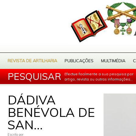
REVISTA DE ARTILHARIA
PUBLICAÇÕES
MULTIMÉDIA
C
PESQUISAR
Efectue facilmente a sua pesquisa por
artigo, revista ou outras informações...
DÁDIVA
BENÉVOLA DE
SAN...
Escrito por