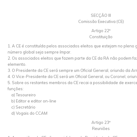
SECÇÃO III
Comissão Executiva (CE)
Artigo 22º
Constituição
1. A CE é constituída pelos associados eleitos que estejam no pleno g
número global seja sempre ímpar.
2. Os associados eleitos que fazem parte da CE da RA não podem fa
elemento.
3. O Presidente da CE será sempre um Oficial General, oriundo da Arm
4. O Vice-Presidente da CE será um Oficial General, ou Coronel, oriu
5. Sobre os restantes membros da CE recai a possibilidade de exer
funções:
a) Tesoureiro
b) Editor e editor on-line
c) Secretário
d) Vogais do CCAM
Artigo 23º
Reuniões