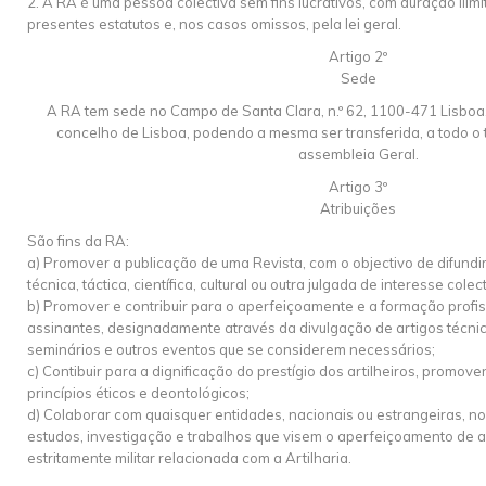
2. A RA é uma pessoa colectiva sem fins lucrativos, com duração ilim
presentes estatutos e, nos casos omissos, pela lei geral.
Artigo 2º
Sede
A RA tem sede no Campo de Santa Clara, n.º 62, 1100-471 Lisboa, 
concelho de Lisboa, podendo a mesma ser transferida, a todo o
assembleia Geral.
Artigo 3º
Atribuições
São fins da RA:
a) Promover a publicação de uma Revista, com o objectivo de difund
técnica, táctica, científica, cultural ou outra julgada de interesse colect
b) Promover e contribuir para o aperfeiçoamente e a formação profi
assinantes, designadamente através da divulgação de artigos técnic
seminários e outros eventos que se considerem necessários;
c) Contibuir para a dignificação do prestígio dos artilheiros, promo
princípios éticos e deontológicos;
d) Colaborar com quaisquer entidades, nacionais ou estrangeiras, n
estudos, investigação e trabalhos que visem o aperfeiçoamento de 
estritamente militar relacionada com a Artilharia.