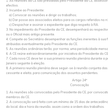
1. As reuniões da CE são presididas pelo Presidente da CE, assesso
efectivo.
2. Incumbe ao Presidente:
a) Convocar as reuniões e dirigir os trabalhos;
b) Dar posse aos associados eleitos para os cargos referidos no n.º 
c) Despachar e assinar o expediente que diga respeito à RA.
3. No impedimento do Presidente da CE, desempenhará as respectiv
ou o Oficial mais antigo presente.
4. Compete ao Secretário desempenhar as funções inerentes à sua f
atribuidas eventualmente pelo Presidente da CE.
5. As reuniões ordinárias terão, por norma, uma periodicidade mensa
6. A CE reúne extraordinariamente, por iniciativa do Presidente do CE
7. Cada nova CE deve ter a sua primeira reunião plenária durante a 
Janeiro seguinte à eleição.
8. A primeira reunião plenária deve seguir-se à reunião conjunta da
cessante e eleita, para comunicação dos assuntos pendentes.
Artigo 24º
Convocação
1. As reuniões são convocadas pelo Presidente da CE, por convocatór
membros da CE.
2. A convocação será feita com um mínimo de 15 dias de antecedênci
do local, dia e hora da reunião, assim como a ordem dos trabalhos.