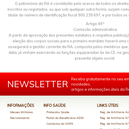
O património da RA é constituído pelo acervo de todos os direit
inscritos ou registados, ou que sob qualquer outra forma, surjam c
titular do número de identificação fiscal 900 239 697, e por todos os 
Artigo 49.º
Comissão administrativa
A partir da aprovação dos presentes estatutos e respetiva publicação
eleição dos corpos sociais para o primeiro mandato haverá uma 
assegurará a gestão corrente da RA, composta pelos membros que, 
data, já vinham exercendo as funções equiparadas às da CE, na gest
presente objeto social.
Receba gratuitamente no seu em
NEWSLETTER
novidades,
artigos e informações úteis da Re
INFORMAÇÕES
INFO SAÚDE
LINKS ÚTEIS
Messes Militares
Protocolos Saúde
Reg. de Artilharia An
Recrutamento
Portal do Beneficiário ADM
Reg. de Artilharia N.
Contactos do IASFA
Reg. de Artilharia N.