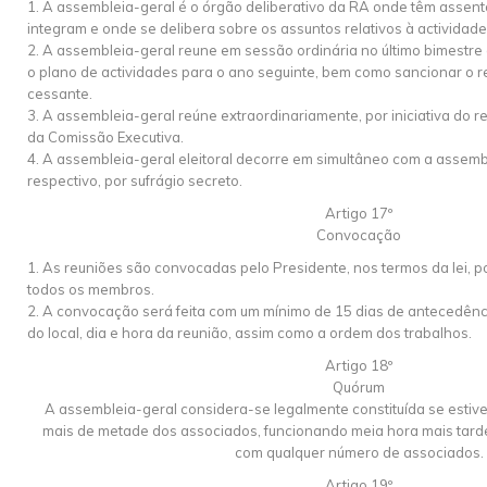
1. A assembleia-geral é o órgão deliberativo da RA onde têm assen
integram e onde se delibera sobre os assuntos relativos à actividad
2. A assembleia-geral reune em sessão ordinária no último bimestre
o plano de actividades para o ano seguinte, bem como sancionar o re
cessante.
3. A assembleia-geral reúne extraordinariamente, por iniciativa do r
da Comissão Executiva.
4. A assembleia-geral eleitoral decorre em simultâneo com a assemb
respectivo, por sufrágio secreto.
Artigo 17º
Convocação
1. As reuniões são convocadas pelo Presidente, nos termos da lei, po
todos os membros.
2. A convocação será feita com um mínimo de 15 dias de antecedênci
do local, dia e hora da reunião, assim como a ordem dos trabalhos.
Artigo 18º
Quórum
A assembleia-geral considera-se legalmente constituída se estiv
mais de metade dos associados, funcionando meia hora mais tard
com qualquer número de associados.
Artigo 19º