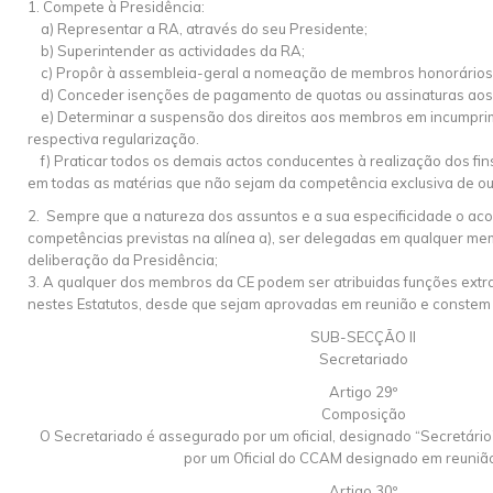
1. Compete à Presidência:
a) Representar a RA, através do seu Presidente;
b) Superintender as actividades da RA;
c) Propôr à assembleia-geral a nomeação de membros honorários
d) Conceder isenções de pagamento de quotas ou assinaturas ao
e) Determinar a suspensão dos direitos aos membros em incumprim
respectiva regularização.
f) Praticar todos os demais actos conducentes à realização dos fin
em todas as matérias que não sejam da competência exclusiva de ou
2. Sempre que a natureza dos assuntos e a sua especificidade o a
competências previstas na alínea a), ser delegadas em qualquer me
deliberação da Presidência;
3. A qualquer dos membros da CE podem ser atribuidas funções extra
nestes Estatutos, desde que sejam aprovadas em reunião e constem
SUB-SECÇÃO II
Secretariado
Artigo 29º
Composição
O Secretariado é assegurado por um oficial, designado “Secretári
por um Oficial do CCAM designado em reunião
Artigo 30º