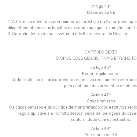
Artigo 44º
Deveres da CE
1. A CE tem o dever de contribuir para o prestígio da Arma, desemp
diligentemente as suas funções e evitando qualquer actuação contr
2. Garantir, dentro do possivel, uma edição trimestral da Revista.
CAPÍTULO SEXTO
DISPOSIÇÕES GERAIS, FINAIS E TRANSITÓ
Artigo 46.º
Poder regulamentar
Cada órgão social fará aprovar o respectivo regulamento interno 
pelo conteúdo dos presentes estatutos
Artigo 47.º
Casos omissos
Os casos omissos e as dúvidas de interpretação dos estatutos serã
legais aplicáveis e, na falta destas, pelas deliberações da as
conformidade com os estatutos.
Artigo 48.º
Património da RA