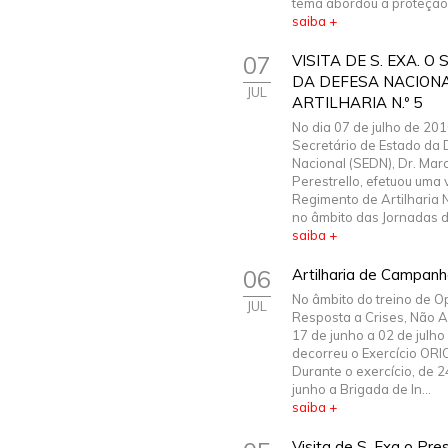
tema abordou a proteção.
saiba +
07
VISITA DE S. EXA. 
DA DEFESA NACION
JUL
ARTILHARIA N.º 5
No dia 07 de julho de 2016
Secretário de Estado da
Nacional (SEDN), Dr. Mar
Perestrello, efetuou uma v
Regimento de Artilharia N
no âmbito das Jornadas do
saiba +
06
Artilharia de Campanh
No âmbito do treino de 
JUL
Resposta a Crises, Não Ar
17 de junho a 02 de julho
decorreu o Exercício ORI
Durante o exercício, de 2
junho a Brigada de In...
saiba +
Visita de S. Exa o Pre