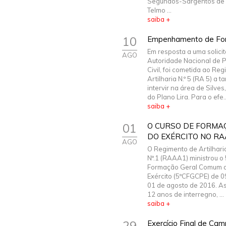
Segundos-Sargentos de A
Telmo ...
saiba +
10
Empenhamento de Forç
Em resposta a uma solici
AGO
Autoridade Nacional de 
Civil, foi cometida ao Re
Artilharia N.º 5 (RA 5) a t
intervir na área de Silves
do Plano Lira. Para o efe..
saiba +
01
O CURSO DE FORMA
DO EXÉRCITO NO R
AGO
O Regimento de Artilhari
Nº.1 (RAAA1) ministrou o 
Formação Geral Comum d
Exército (5ºCFGCPE) de 0
01 de agosto de 2016. A
12 anos de interregno, ...
saiba +
29
Exercício Final de C