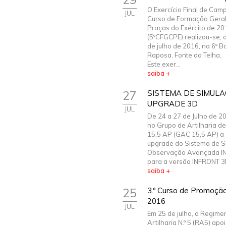
O Exercício Final de Cam
JUL
Curso de Formação Gera
Praças do Exército de 20
(5ºCFGCPE) realizou-se, 
de julho de 2016, na 6º B
Raposa, Fonte da Telha.
Este exer...
saiba +
27
SISTEMA DE SIMULA
UPGRADE 3D
JUL
De 24 a 27 de Julho de 2
no Grupo de Artilharia 
15,5 AP (GAC 15,5 AP) a 
upgrade do Sistema de S
Observação Avançada I
para a versão INFRONT 3D
saiba +
25
3.º Curso de Promoçã
2016
JUL
Em 25 de julho, o Regime
Artilharia N.º 5 (RA5) apo