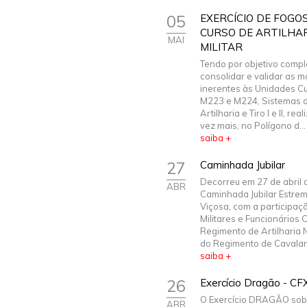
05
EXERCÍCIO DE FOGOS
CURSO DE ARTILHA
MAI
MILITAR
Tendo por objetivo comp
consolidar e validar as m
inerentes às Unidades Cu
M223 e M224, Sistemas 
Artilharia e Tiro I e II, re
vez mais, no Polígono d...
saiba +
27
Caminhada Jubilar
Decorreu em 27 de abril 
ABR
Caminhada Jubilar Estrem
Viçosa, com a participaç
Militares e Funcionários C
Regimento de Artilharia N
do Regimento de Cavalaria 
saiba +
26
Exercício Dragão - CF
O Exercício DRAGÃO sob
ABR