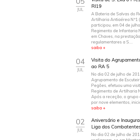
05
RI19
JUL
A Bateria de Salvas do 
Artilharia Antiaérea N.º
participou, em 04 de julh
Regimento de Infantaria N
em Chaves, na prestação
regulamentares a S....
saiba +
04
Visita do Agrupament
ao RA 5
JUL
No dia 02 de julho de 201
Agrupamento de Escuteir
Pegões, efetuou uma visi
Regimento de Artilharia N.
Após a receção, o grupo
por nove elementos, iniciou
saiba +
02
Aniversário e Inaugur
Liga dos Combatente
JUL
No dia 02 de julho de 20