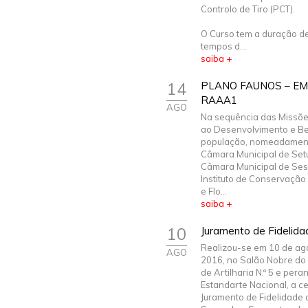
Controlo de Tiro (PCT).
O Curso tem a duração d
tempos d...
saiba +
14
PLANO FAUNOS – E
RAAA1
AGO
Na sequência das Missõe
ao Desenvolvimento e B
população, nomeadamen
Câmara Municipal de Setú
Câmara Municipal de Ses
Instituto de Conservação
e Flo...
saiba +
10
Juramento de Fidelid
Realizou-se em 10 de ag
AGO
2016, no Salão Nobre do
de Artilharia N.º 5 e pera
Estandarte Nacional, a c
Juramento de Fidelidade 