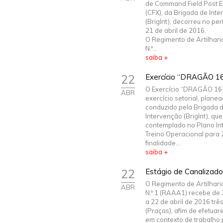
de Command Field Post E
(CFX), da Brigada de Int
(BrigInt), decorreu no pe
21 de abril de 2016.
O Regimento de Artilhari
N.º...
saiba +
22
Exercício “DRAGÃO 16
O Exercício “DRAGÃO 16
ABR
exercício setorial, plane
conduzido pela Brigada 
Intervenção (BrigInt), que
contemplado no Plano In
Treino Operacional para 
finalidade...
saiba +
22
Estágio de Canalizado
O Regimento de Artilhari
ABR
N.º 1 (RAAA1) recebe de
a 22 de abril de 2016 três
(Praças), afim de efetuar
em contexto de trabalho 