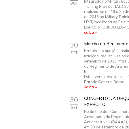
Integrado no Military Edu
OUT
Training Plan da NATO 2
realizou-se de 19 a 30 d
de 2016 na Military Train
LEŠT, localizada na Eslov
Exercício TOBRUQ LEGACY
saiba +
30
Marcha do Regimento d
Na linha do que já constit
SET
tradição, realizou-se no 
setembro de 2016, mais
do Regimento de Artilhari
5).
Este evento teve início e 
Parada General Berna...
saiba +
30
CONCERTO DA ORQU
EXÉRCITO
SET
No âmbito das Comemora
Aniversário do Regimento
Antiaérea N.º 1 (RAAA1), 
em 30 de setembro de 20