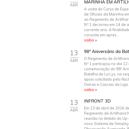
MARINHA EM ARTIL
ABR
A visita do Curso de Espe
de Oficiais da Marinha em
ao Regimento de Artilhar
N.º 1 decorreu em 14 de a
corrente ano. A finalidade
consiste em apres...
saiba +
13
98º Aniversário da Ba
O Regimento de Artilhari
ABR
N.º 1 participou no dia 12 
comemoração do 98º Ani
Batalha de La Lys, na se
apoio solicitado pelo Núc
Oeiras e Cascais da Liga..
saiba +
13
INFRONT 3D
Em 13 de abril de 2016 d
ABR
Regimento de Artilharia N
reunião no âmbito do Up
novo Sistema de Simulaç
Observação Avançada, 