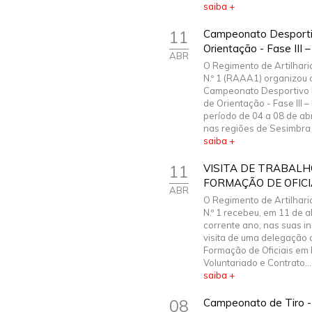
saiba +
11
Campeonato Desportiv
Orientação - Fase III –
ABR
O Regimento de Artilhari
N.º 1 (RAAA1) organizou 
Campeonato Desportivo M
de Orientação - Fase III –
período de 04 a 08 de abr
nas regiões de Sesimbra e
saiba +
11
VISITA DE TRABALH
FORMAÇÃO DE OFICI
ABR
O Regimento de Artilhari
N.º 1 recebeu, em 11 de ab
corrente ano, nas suas in
visita de uma delegação 
Formação de Oficiais em
Voluntariado e Contrato...
saiba +
08
Campeonato de Tiro - 