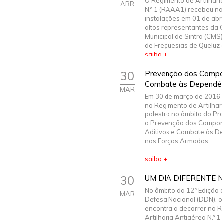
O Regimento de Artilhari
ABR
N.º 1 (RAAA1) recebeu n
instalações em 01 de abri
altos representantes da
Municipal de Sintra (CMS
de Freguesias de Queluz e
saiba +
30
Prevenção dos Compo
Combate às Dependên
MAR
Em 30 de março de 2016 
no Regimento de Artilhari
palestra no âmbito do P
a Prevenção dos Compo
Aditivos e Combate às 
nas Forças Armadas.
...
saiba +
30
UM DIA DIFERENTE 
No âmbito da 12ª Edição 
MAR
Defesa Nacional (DDN), o
encontra a decorrer no 
Artilharia Antiaérea N.º 