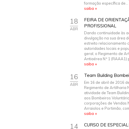
formação específica de...
saiba +
18
FEIRA DE ORIENTAÇ
PROFISSIONAL
ABR
Dando continuidade às a
divulgação na sua área d
estreito relacionamento 
autoridades locais e pop
geral, o Regimento de Art
Antiaérea N.º 1 (RAAA1) pa
saiba +
16
Team Building Bombei
Em 16 de abril de 2016 d
ABR
Regimento de Artilharia N
atividade de Team Buildi
aos Bombeiros Voluntári
corporações de Vendas 
Arraiolos e Portimão, com 
saiba +
14
CURSO DE ESPECIALI