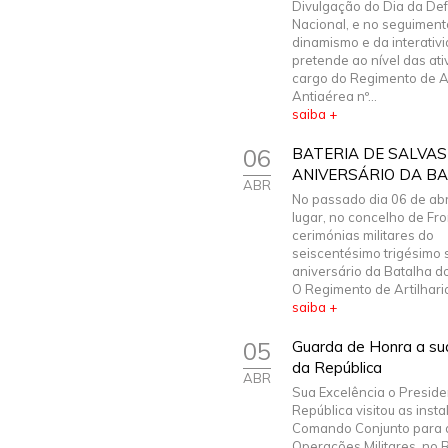
Divulgação do Dia da De
Nacional, e no seguiment
dinamismo e da interativ
pretende ao nível das ati
cargo do Regimento de Ar
Antiaérea nº...
saiba +
06
BATERIA DE SALVAS 
ANIVERSÁRIO DA B
ABR
No passado dia 06 de abr
lugar, no concelho de Fro
cerimónias militares do
seiscentésimo trigésimo
aniversário da Batalha do
O Regimento de Artilharia 
saiba +
05
Guarda de Honra a sua
da República
ABR
Sua Excelência o Preside
República visitou as inst
Comando Conjunto para 
Operações Militares, no 