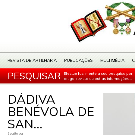
REVISTA DE ARTILHARIA
PUBLICAÇÕES
MULTIMÉDIA
C
PESQUISAR
Efectue facilmente a sua pesquisa por
artigo, revista ou outras informações...
DÁDIVA
BENÉVOLA DE
SAN...
Escrito por