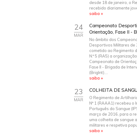
desde 18 de janeiro, o R
recebido diariamente jove
saiba +
24
Campeonato Desportiv
Orientação, Fase II - B
MAR
No âmbito dos Campeon
Desportivos Militares de 
cometido ao Regimento de
N.º 5 (RA5) a organizaçã
Campeonato de Orientaç
Fase II - Brigada de Inte
(BrigInt)....
saiba +
23
COLHEITA DE SANG
O Regimento de Artilhari
MAR
Nº 1 (RAAA1) recebeu o In
Português do Sangue (IP
março de 2016, para a re
uma colheita de sangue 
militares e respetiva popul
saiba +