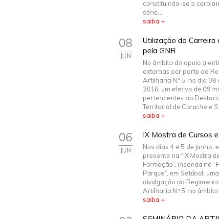
constituindo-se o corolá
série...
saiba +
08
Utilização da Carreira
pela GNR
JUN
No âmbito do apoio a ent
externas por parte do R
Artilharia N.º 5, no dia 08
2016, um efetivo de 09 mil
pertencentes ao Destac
Territorial de Coruche e S
saiba +
06
IX Mostra de Cursos 
Nos dias 4 e 5 de junho, 
JUN
presente na “IX Mostra d
Formação”, inserida no “
Parque”, em Setúbal, uma
divulgação do Regimento
Artilharia N.º 5, no âmbito 
saiba +
SEMINÁRIO DA ARTI