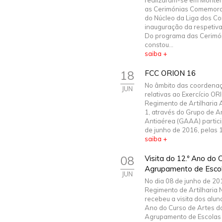
realizaram-se em Mont
as Cerimónias Comemorat
do Núcleo da Liga dos C
inauguração da respetiv
Do programa das Cerimó
constou...
saiba +
18
FCC ORION 16
No âmbito das coordenaç
JUN
relativas ao Exercício OR
Regimento de Artilharia A
1, através do Grupo de Ar
Antiaérea (GAAA) partic
de junho de 2016, pelas 1
saiba +
08
Visita do 12.º Ano do 
Agrupamento de Esco
JUN
No dia 08 de junho de 20
Regimento de Artilharia N
recebeu a visita dos alun
Ano do Curso de Artes d
Agrupamento de Escolas