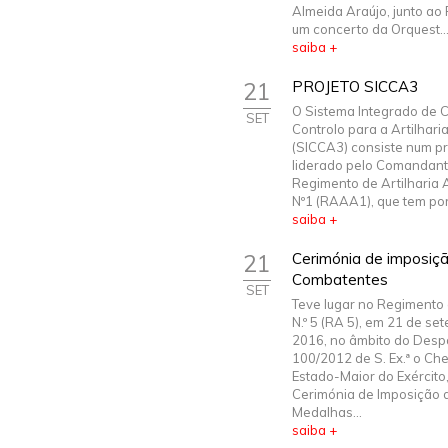
Almeida Araújo, junto ao
um concerto da Orquest..
saiba +
21
PROJETO SICCA3
O Sistema Integrado de
SET
Controlo para a Artilhari
(SICCA3) consiste num pr
liderado pelo Comandant
Regimento de Artilharia 
Nº1 (RAAA1), que tem por 
saiba +
21
Cerimónia de imposiç
Combatentes
SET
Teve lugar no Regimento 
N.º 5 (RA 5), em 21 de se
2016, no âmbito do Desp
100/2012 de S. Ex.ª o Ch
Estado-Maior do Exército
Cerimónia de Imposição 
Medalhas...
saiba +