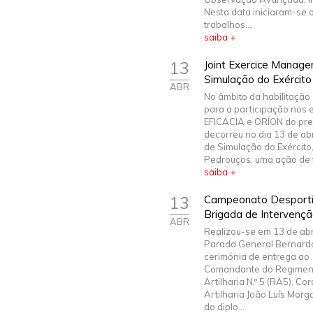
Nesta data iniciaram-se 
trabalhos...
saiba +
13
Joint Exercice Manage
Simulação do Exército
ABR
No âmbito da habilitação
para a participação nos 
EFICÁCIA e ORÍON do pre
decorreu no dia 13 de abr
de Simulação do Exército
Pedrouços, uma ação de f
saiba +
13
Campeonato Desportivo
Brigada de Intervenç
ABR
Realizou-se em 13 de abri
Parada General Bernardo
cerimónia de entrega ao
Comandante do Regimen
Artilharia N.º 5 (RA5), Co
Artilharia João Luís Morga
do diplo...