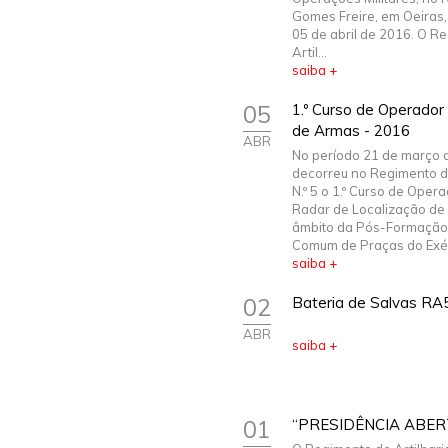
Gomes Freire, em Oeiras
05 de abril de 2016. O R
Artil...
saiba +
05
1.º Curso de Operador
de Armas - 2016
ABR
No período 21 de março a
decorreu no Regimento de
N.º 5 o 1.º Curso de Oper
Radar de Localização de
âmbito da Pós-Formação
Comum de Praças do Exérc
saiba +
02
Bateria de Salvas RA
ABR
saiba +
01
“PRESIDÊNCIA ABER