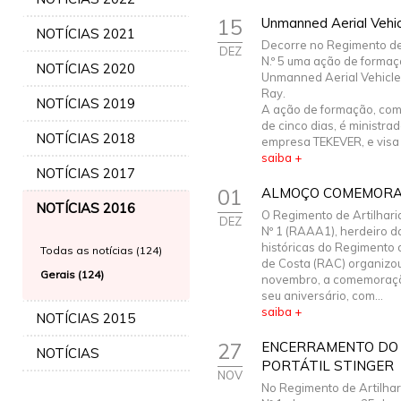
15
Unmanned Aerial Vehi
NOTÍCIAS 2021
Decorre no Regimento de 
DEZ
N.º 5 uma ação de forma
NOTÍCIAS 2020
Unmanned Aerial Vehicle
Ray.
NOTÍCIAS 2019
A ação de formação, com
de cinco dias, é ministra
NOTÍCIAS 2018
empresa TEKEVER, e visa .
saiba +
NOTÍCIAS 2017
01
ALMOÇO COMEMORAT
NOTÍCIAS 2016
O Regimento de Artilhari
DEZ
Nº 1 (RAAA1), herdeiro d
históricas do Regimento d
Todas as notícias (124)
de Costa (RAC) organizo
Gerais (124)
novembro, a comemoraçã
seu aniversário, com...
saiba +
NOTÍCIAS 2015
27
ENCERRAMENTO DO 
NOTÍCIAS
PORTÁTIL STINGER
NOV
No Regimento de Artilhar