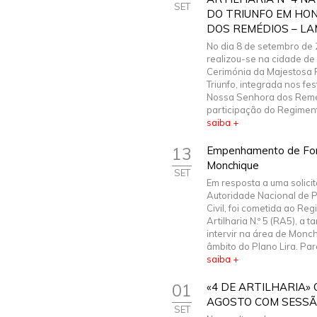
SET
DO TRIUNFO EM HO
DOS REMÉDIOS – L
No dia 8 de setembro de
realizou-se na cidade de
Cerimónia da Majestosa 
Triunfo, integrada nos fes
Nossa Senhora dos Remé
participação do Regiment
saiba +
13
Empenhamento de Forç
Monchique
SET
Em resposta a uma solici
Autoridade Nacional de 
Civil, foi cometida ao Re
Artilharia N.º 5 (RA5), a t
intervir na área de Monc
âmbito do Plano Lira. Para
saiba +
01
«4 DE ARTILHARIA»
AGOSTO COM SESSÃ
SET