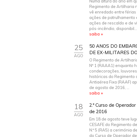
Numa altura do ano em q
Regimento de Artilharia n
vê enredado entre férias 
ações de patrulhamento e
ações de rescaldo e de vi
pós-incêndio, disponibil...
saiba +
25
50 ANOS DO EMBAR
DE EX-MILITARES D
AGO
O Regimento de Artilhari
Nº 1 (RAAA1) enquanto h
condecorações, louvores
históricas do Regimento d
Antiaérea Fixa (RAAF) ap
de agosto de 2016, ...
saiba +
18
2.º Curso de Operador
de 2016
AGO
Em 18 de agosto teve lug
CESAFE do Regimento de 
N.º 5 (RA5) a cerimónia d
do Curso de Operador de