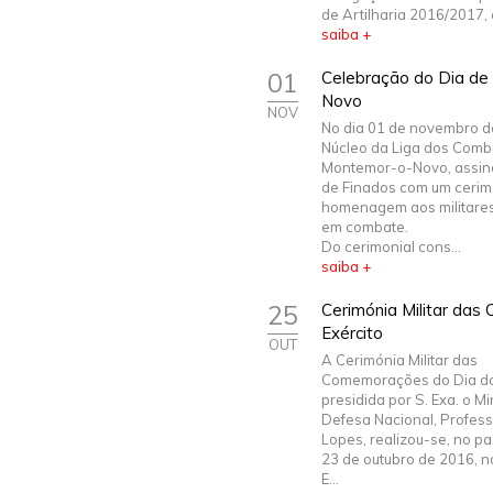
de Artilharia 2016/2017, 
saiba +
01
Celebração do Dia de
Novo
NOV
No dia 01 de novembro d
Núcleo da Liga dos Comb
Montemor-o-Novo, assina
de Finados com um cerim
homenagem aos militares
em combate.
Do cerimonial cons...
saiba +
25
Cerimónia Militar da
Exército
OUT
A Cerimónia Militar das
Comemorações do Dia do 
presidida por S. Exa. o Mi
Defesa Nacional, Profes
Lopes, realizou-se, no p
23 de outubro de 2016, n
E...