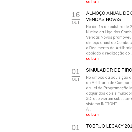
saiba +
16
ALMOÇO ANUAL DE 
VENDAS NOVAS
OUT
No dia 15 de outubro de 
Núcleo da Liga dos Comb
Vendas Novas promoveu o
almoço anual de Combate
o Regimento de Artilharia 
apoiado a realização do ..
saiba +
01
SIMULADOR DE TIRO
No âmbito da aquisição d
OUT
da Artilharia de Campan
da Lei de Programação Mi
adquiridos dois simulad
3D, que vieram substituir 
sistema INFRONT.
A ...
saiba +
01
TOBRUQ LEGACY 20