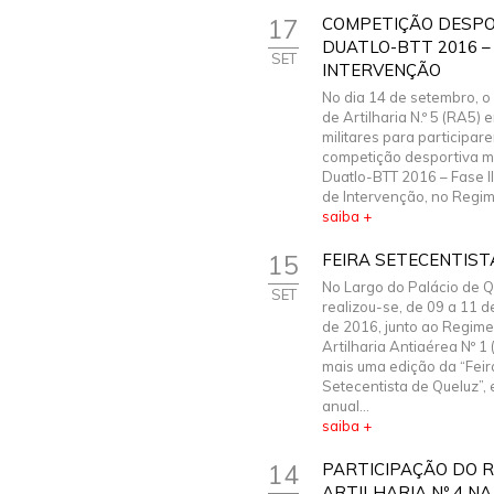
17
COMPETIÇÃO DESPO
DUATLO-BTT 2016 – 
SET
INTERVENÇÃO
No dia 14 de setembro, 
de Artilharia N.º 5 (RA5) 
militares para participar
competição desportiva mi
Duatlo-BTT 2016 – Fase I
de Intervenção, no Regim
saiba +
15
FEIRA SETECENTIST
No Largo do Palácio de Q
SET
realizou-se, de 09 a 11 
de 2016, junto ao Regime
Artilharia Antiaérea Nº 1
mais uma edição da “Feir
Setecentista de Queluz”,
anual...
saiba +
14
PARTICIPAÇÃO DO 
ARTILHARIA Nº 4 N