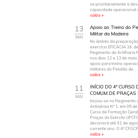
se prioritariamente a de
capacidade operacional d
saiba +
13
Apoio ao Treino do Pe
Militar da Madeira
MAI
No âmbito da preparação
exercício EFICÁCIA 16, d
Regimento de Artilharia N.
nos dias 12 e 13 de maio
apoio para treino operac
militares do Pelotão de ...
saiba +
11
INÍCIO DO 4º CURS
COMUM DE PRAÇAS 
MAI
Iniciou-se no Regimento d
Antiaérea N.º 1, em 09 de 
Curso de Formação Gera
Praças do Exército (4ºCF
decorrerá até 01 de agos
corrente ano. O 4º CFGCP.
saiba +