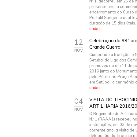
Nº 1, decorreu em 25 de
presente ano, a cerimóni
encerramento do Curso 
Portátil Stinger, o qual t
duração de 15 dias úteis. 
saiba +
12
Celebração do 98.º ani
Grande Guerra
NOV
Cumprindo a tradição, o 
Setúbal da Liga dos Com
promoveu no dia 11 de 
2016 junto ao Monumento
pela Pátria, na Praça Alm
em Setúbal, a cerimónia do
saiba +
04
VISITA DO TIROCÍNI
ARTILHARIA 2016/2
NOV
O Regimento de Artilhari
N.º 1 (RAAA1) recebeu n
instalações, em 03 de n
corrente ano, a visita de
delegação do Tirocínio pa