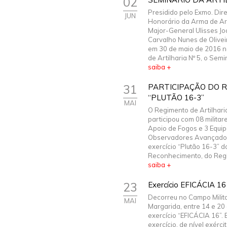
02
Presidido pelo Exmo. Dire
JUN
Honorário da Arma de Art
Major-General Ulisses J
Carvalho Nunes de Olivei
em 30 de maio de 2016 
de Artilharia Nº 5, o Semin
saiba +
31
PARTICIPAÇÃO DO R
“PLUTÃO 16-3”
MAI
O Regimento de Artilharia
participou com 08 militare
Apoio de Fogos e 3 Equi
Observadores Avançado
exercício “Plutão 16-3” 
Reconhecimento, do Regi
saiba +
23
Exercício EFICÁCIA 16
Decorreu no Campo Milit
MAI
Margarida, entre 14 e 20 
exercício “EFICÁCIA 16”. 
exercício, de nível exérci