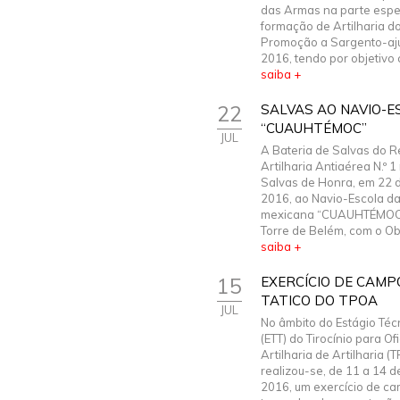
das Armas na parte espec
formação de Artilharia do
Promoção a Sargento-aj
2016, tendo por objetivo c
saiba +
22
SALVAS AO NAVIO-E
“CUAUHTÉMOC”
JUL
A Bateria de Salvas do 
Artilharia Antiaérea N.º 1
Salvas de Honra, em 22 d
2016, ao Navio-Escola d
mexicana “CUAUHTÉMOC”,
Torre de Belém, com o Obu
saiba +
15
EXERCÍCIO DE CAMP
TATICO DO TPOA
JUL
No âmbito do Estágio Técn
(ETT) do Tirocínio para Ofi
Artilharia de Artilharia (
realizou-se, de 11 a 14 d
2016, um exercício de ca