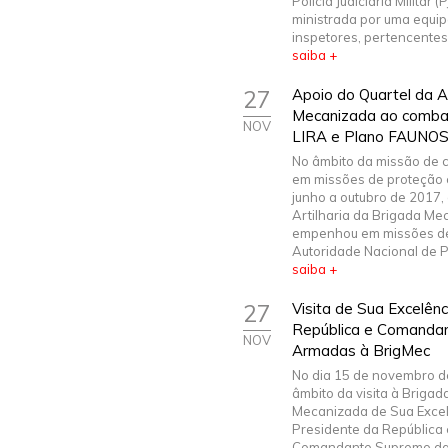
Polícia Judiciária Militar 
ministrada por uma equip
inspetores, pertencentes a
saiba +
27
Apoio do Quartel da Ar
Mecanizada ao combat
NOV
LIRA e Plano FAUNO
No âmbito da missão de 
em missões de proteção ci
junho a outubro de 2017,
Artilharia da Brigada Me
empenhou em missões de
Autoridade Nacional de P
saiba +
27
Visita de Sua Excelên
República e Comanda
NOV
Armadas à BrigMec
No dia 15 de novembro d
âmbito da visita à Brigad
Mecanizada de Sua Excel
Presidente da República 
Comandante Supremo da