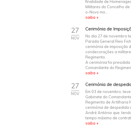
finalidade de Homenagea
Militares do Concelho d
o-Novo mo...
saiba +
27
Cerimónia de Imposiç
No dia 27 de novembro te
NOV
Parada General Reis Fis
cerimónia de imposição 
condecorações a militare
Regimento.
A cerimónia foi presidida
Comandante do Regimento
saiba +
27
Cerimónia de despedid
Em 03 de novembro, teve 
NOV
Gabinete do Comandant
Regimento de Artilharia N.
cerimónia de despedida
André António que, tendo
tempo máximo de contrato
saiba +