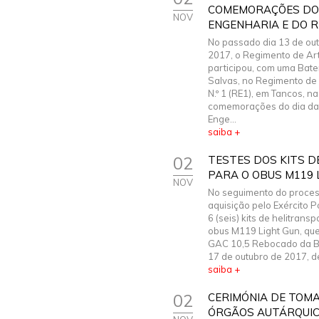
COMEMORAÇÕES DO 
NOV
ENGENHARIA E DO R
No passado dia 13 de ou
2017, o Regimento de Artil
participou, com uma Bate
Salvas, no Regimento de
N.º 1 (RE1), em Tancos, na
comemorações do dia da
Enge...
saiba +
02
TESTES DOS KITS 
PARA O OBUS M119 
NOV
No seguimento do proce
aquisição pelo Exército 
6 (seis) kits de helitrans
obus M119 Light Gun, que
GAC 10,5 Rebocado da B
17 de outubro de 2017, de
saiba +
02
CERIMÓNIA DE TOM
ÓRGÃOS AUTÁRQUICO