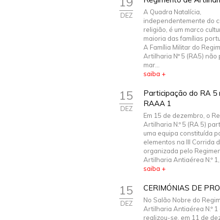
19
A Quadra Natalícia,
DEZ
independentemente do c
religião, é um marco cultu
maioria das famílias por
A Família Militar do Regi
Artilharia Nº 5 (RA5) não
mar...
saiba +
15
Participação do RA 5 n
RAAA 1
DEZ
Em 15 de dezembro, o R
Artilharia N.º 5 (RA 5) pa
uma equipa constituída po
elementos na III Corrida d
organizada pelo Regime
Artilharia Antiaérea N.º 1,
saiba +
15
CERIMÓNIAS DE PR
No Salão Nobre do Regi
DEZ
Artilharia Antiaérea N.º 
realizou-se, em 11 de d