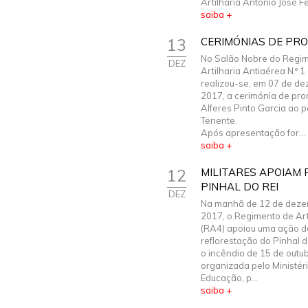
Artilharia António José Fer
saiba +
13
CERIMÓNIAS DE PR
No Salão Nobre do Regi
DEZ
Artilharia Antiaérea N.º 
realizou-se, em 07 de d
2017, a cerimónia de pr
Alferes Pinto Garcia ao 
Tenente.
Após apresentação for...
saiba +
12
MILITARES APOIAM
PINHAL DO REI
DEZ
Na manhã de 12 de deze
2017, o Regimento de Arti
(RA4) apoiou uma ação d
reflorestação do Pinhal d
o incêndio de 15 de outub
organizada pelo Ministér
Educação, p...
saiba +