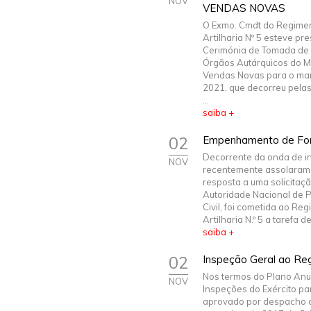
NOV
VENDAS NOVAS
O Exmo. Cmdt do Regime
Artilharia Nº 5 esteve pr
Cerimónia de Tomada de
Órgãos Autárquicos do M
Vendas Novas para o ma
2021, que decorreu pela
...
saiba +
02
Empenhamento de For
Decorrente da onda de i
NOV
recentemente assolaram 
resposta a uma solicitaç
Autoridade Nacional de 
Civil, foi cometida ao Re
Artilharia N.º 5 a tarefa de 
saiba +
02
Inspeção Geral ao Reg
Nos termos do Plano Anu
NOV
Inspeções do Exército pa
aprovado por despacho 