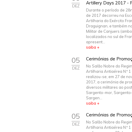
Artillery Days 2017 - 
DEZ
Durante o período de 28
de 2017 decorreu na Esc
Artilharia do Exército Fr
Draguignan, e também 
Militar de Canjuers (amb
localizados no sul de Fra
apresent...
saiba +
05
Cerimónias de Promo
No Salão Nobre do Regi
DEZ
Artilharia Antiaérea N.º 
realizou-se, em 27 de n
2017, a cerimónia de pr
diversos militares ao pos
Sargento-mor, Sargento-
Sargen...
saiba +
05
Cerimónias de Promo
No Salão Nobre do Regi
DEZ
Artilharia Antiaérea N.º 