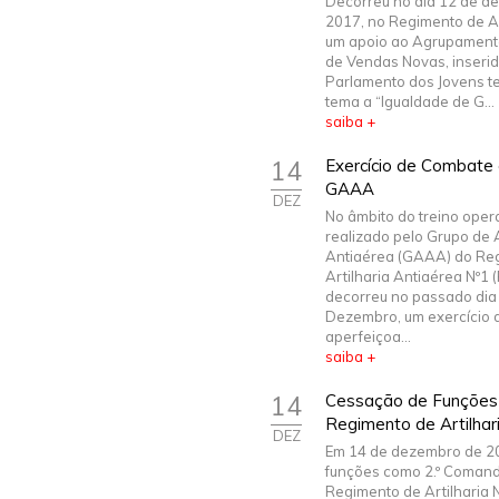
Decorreu no dia 12 de d
2017, no Regimento de Art
um apoio ao Agrupament
de Vendas Novas, inserid
Parlamento dos Jovens 
tema a “Igualdade de G...
saiba +
14
Exercício de Combate
GAAA
DEZ
No âmbito do treino oper
realizado pelo Grupo de A
Antiaérea (GAAA) do Re
Artilharia Antiaérea Nº1
decorreu no passado dia
Dezembro, um exercício 
aperfeiçoa...
saiba +
14
Cessação de Funções
Regimento de Artilhari
DEZ
Em 14 de dezembro de 2
funções como 2.º Coman
Regimento de Artilharia N.