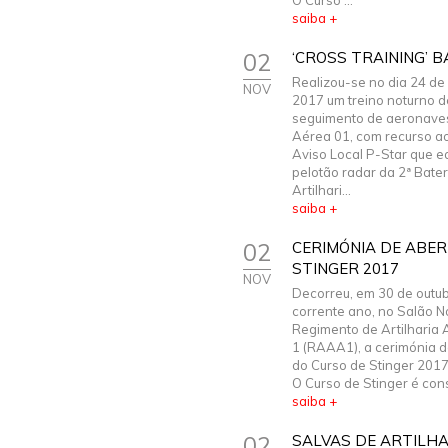
O Curso ...
saiba +
02
‘CROSS TRAINING’ B
Realizou-se no dia 24 de
NOV
2017 um treino noturno d
seguimento de aeronave
Aérea 01, com recurso a
Aviso Local P-Star que e
pelotão radar da 2ª Bater
Artilhari...
saiba +
02
CERIMÓNIA DE ABE
STINGER 2017
NOV
Decorreu, em 30 de outu
corrente ano, no Salão N
Regimento de Artilharia 
1 (RAAA1), a cerimónia d
do Curso de Stinger 2017
O Curso de Stinger é const
saiba +
02
SALVAS DE ARTILHA