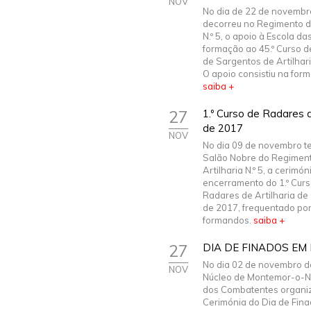
NOV
No dia de 22 de novembr
decorreu no Regimento de
N.º 5, o apoio à Escola d
formação ao 45.º Curso 
de Sargentos de Artilhari
O apoio consistiu na forma
saiba +
27
1.º Curso de Radares 
de 2017
NOV
No dia 09 de novembro te
Salão Nobre do Regimen
Artilharia N.º 5, a cerimón
encerramento do 1.º Curs
Radares de Artilharia d
de 2017, frequentado por
formandos.
saiba +
27
DIA DE FINADOS E
No dia 02 de novembro d
NOV
Núcleo de Montemor-o-N
dos Combatentes organi
Cerimónia do Dia de Fina