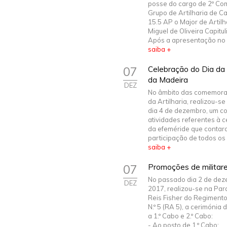
posse do cargo de 2º C
Grupo de Artilharia de 
15.5 AP o Major de Artilh
Miguel de Oliveira Capitul
Após a apresentação no g
saiba +
07
Celebração do Dia da A
da Madeira
DEZ
No âmbito das comemora
da Artilharia, realizou-s
dia 4 de dezembro, um co
atividades referentes à 
da efeméride que contar
participação de todos os O
saiba +
07
Promoções de militar
No passado dia 2 de de
DEZ
2017, realizou-se na Pa
Reis Fisher do Regimento 
N.º 5 (RA 5), a cerimónia
a 1.º Cabo e 2.º Cabo:
- Ao posto de 1.º Cabo: