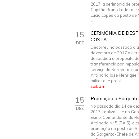
2017, a cerimónia de pr
Capitão Bruno Ladeiro e 
Lúcio Lopes ao posto de 
+
15
CERIMÓNIA DE DESP
COSTA
DEZ
Decorreu no passado dia
dezembro de 2017 a cer
despedida a propósito d
transferência por imposi
serviço do Sargento-mor
Artilharia José Henrique 
militar que prest...
saiba +
15
Promoção a Sargento
No passado dia 14 de d
DEZ
2017, realizou-se no Gab
Exmo. Comandante do R
Artilharia N.º 5 (RA 5), a 
promoção ao posto de S
do Sargento-Chefe de Arti