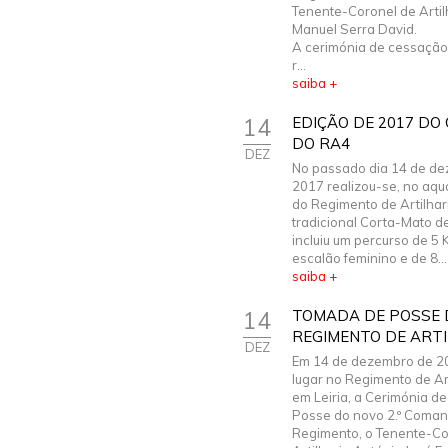
Tenente-Coronel de Artil
Manuel Serra David.
A cerimónia de cessação
r...
saiba +
14
EDIÇÃO DE 2017 DO
DO RA4
DEZ
No passado dia 14 de d
2017 realizou-se, no aq
do Regimento de Artilharia
tradicional Corta-Mato de
incluiu um percurso de 5 
escalão feminino e de 8...
saiba +
14
TOMADA DE POSSE 
REGIMENTO DE ARTIL
DEZ
Em 14 de dezembro de 20
lugar no Regimento de Arti
em Leiria, a Cerimónia d
Posse do novo 2.º Coma
Regimento, o Tenente-Co