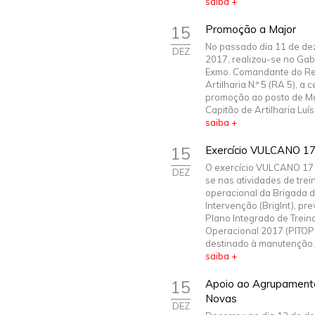
saiba +
15
Promoção a Major
No passado dia 11 de d
DEZ
2017, realizou-se no Gab
Exmo. Comandante do R
Artilharia N.º 5 (RA 5), a 
promoção ao posto de Ma
Capitão de Artilharia Luís 
saiba +
15
Exercício VULCANO 17 
O exercício VULCANO 17
DEZ
se nas atividades de trei
operacional da Brigada 
Intervenção (BrigInt), pre
Plano Integrado de Trein
Operacional 2017 (PITOP
destinado à manutenção..
saiba +
15
Apoio ao Agrupament
Novas
DEZ