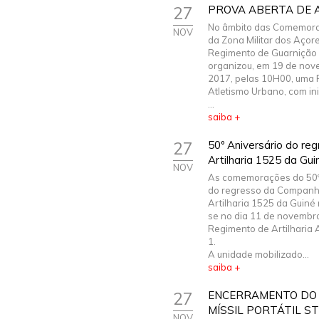
27
PROVA ABERTA DE 
No âmbito das Comemora
NOV
da Zona Militar dos Açore
Regimento de Guarnição 
organizou, em 19 de nov
2017, pelas 10H00, uma 
Atletismo Urbano, com ini
...
saiba +
27
50º Aniversário do re
Artilharia 1525 da Gui
NOV
As comemorações do 50º
do regresso da Companh
Artilharia 1525 da Guiné
se no dia 11 de novembr
Regimento de Artilharia A
1.
A unidade mobilizado...
saiba +
27
ENCERRAMENTO DO 
MÍSSIL PORTÁTIL S
NOV