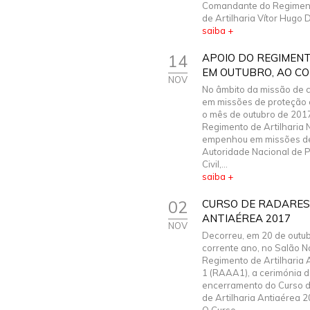
Comandante do Regiment
de Artilharia Vítor Hugo Di
saiba +
14
APOIO DO REGIMENTO
EM OUTUBRO, AO C
NOV
No âmbito da missão de 
em missões de proteção c
o mês de outubro de 2017
Regimento de Artilharia N
empenhou em missões de
Autoridade Nacional de 
Civil,...
saiba +
02
CURSO DE RADARES
ANTIAÉREA 2017
NOV
Decorreu, em 20 de outu
corrente ano, no Salão N
Regimento de Artilharia 
1 (RAAA1), a cerimónia 
encerramento do Curso 
de Artilharia Antiaérea 2