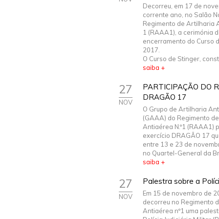
Decorreu, em 17 de nov
corrente ano, no Salão N
Regimento de Artilharia 
1 (RAAA1), a cerimónia 
encerramento do Curso d
2017.
O Curso de Stinger, consti
saiba +
27
PARTICIPAÇÃO DO R
DRAGÃO 17
NOV
O Grupo de Artilharia An
(GAAA) do Regimento de 
Antiaérea N.º1 (RAAA1) p
exercício DRAGÃO 17 qu
entre 13 e 23 de novemb
no Quartel-General da Br
saiba +
27
Palestra sobre a Polícia
Em 15 de novembro de 2
NOV
decorreu no Regimento de
Antiaérea nº1 uma palest