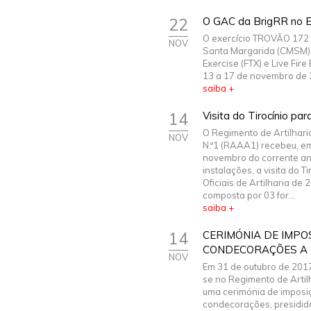
22
O GAC da BrigRR no E
O exercício TROVÃO 172 
NOV
Santa Margarida (CMSM), 
Exercise (FTX) e Live Fire
13 a 17 de novembro de 20
saiba +
14
Visita do Tirocínio para
O Regimento de Artilhari
NOV
N.º1 (RAAA1) recebeu, e
novembro do corrente an
instalações, a visita do T
Oficiais de Artilharia de
composta por 03 for...
saiba +
14
CERIMÓNIA DE IMPO
CONDECORAÇÕES A
NOV
Em 31 de outubro de 2017
se no Regimento de Artilh
uma cerimónia de imposi
condecorações, presidid