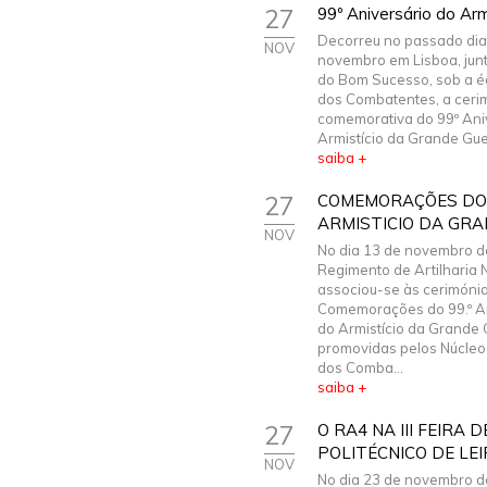
27
99º Aniversário do Ar
Decorreu no passado dia
NOV
novembro em Lisboa, junt
do Bom Sucesso, sob a é
dos Combatentes, a ceri
comemorativa do 99º Ani
Armistício da Grande Guer
saiba +
27
COMEMORAÇÕES DO 9
ARMISTICIO DA GR
NOV
No dia 13 de novembro d
Regimento de Artilharia N
associou-se às cerimóni
Comemorações do 99.º An
do Armistício da Grande 
promovidas pelos Núcleo
dos Comba...
saiba +
27
O RA4 NA III FEIRA
POLITÉCNICO DE LEI
NOV
No dia 23 de novembro d