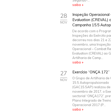
Segundo-...
saiba +
28
Inspeção Operacional
Evaluation (CREVAL) a
NOV
Campanha 15.5 Autop
De acordo com o Progra
Inspeções do Exército pa
decorreu nos dias 21 e 2
novembro, uma Inspeção
Operacional – Combat R
Evaluation (CREVAL) ao 
Artilharia de Camp...
saiba +
27
Exercício “ONÇA 172”
O Grupo de Artilharia d
NOV
15.5 Autopropulsionado
(GAC15.5AP) realizou de
novembro de 2017, o Exe
sectorial “ONÇA172”, pre
Plano Integrado de Trein
Operacional 2017 (P...
saiba +