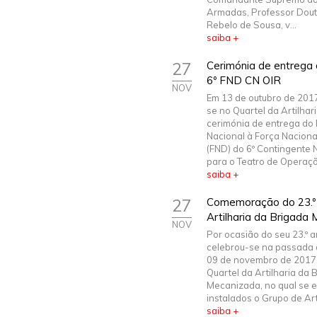
Armadas, Professor Dout
Rebelo de Sousa, v...
saiba +
27
Cerimónia de entrega 
6º FND CN OIR
NOV
Em 13 de outubro de 201
se no Quartel da Artilhari
cerimónia de entrega do
Nacional à Força Nacion
(FND) do 6º Contingente 
para o Teatro de Operaçõe
saiba +
27
Comemoração do 23.º 
Artilharia da Brigada
NOV
Por ocasião do seu 23.º a
celebrou-se na passada q
09 de novembro de 2017,
Quartel da Artilharia da 
Mecanizada, no qual se 
instalados o Grupo de Artil
saiba +