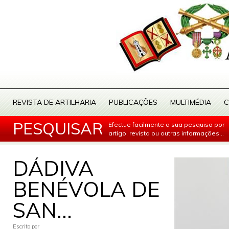
REVISTA DE ARTILHARIA
PUBLICAÇÕES
MULTIMÉDIA
C
PESQUISAR
Efectue facilmente a sua pesquisa por
artigo, revista ou outras informações...
DÁDIVA
BENÉVOLA DE
SAN...
Escrito por