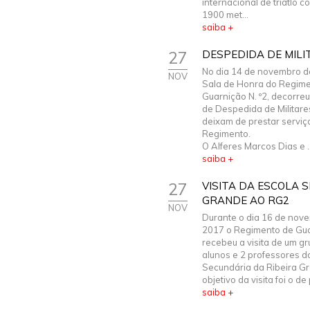
internacional de triatlo 
1900 met...
saiba +
27
DESPEDIDA DE MILI
No dia 14 de novembro d
NOV
Sala de Honra do Regim
Guarnição N. º2, decorre
de Despedida de Militare
deixam de prestar serviç
Regimento.
O Alferes Marcos Dias e ..
saiba +
27
VISITA DA ESCOLA 
GRANDE AO RG2
NOV
Durante o dia 16 de nov
2017 o Regimento de Gua
recebeu a visita de um g
alunos e 2 professores d
Secundária da Ribeira G
objetivo da visita foi o de 
saiba +