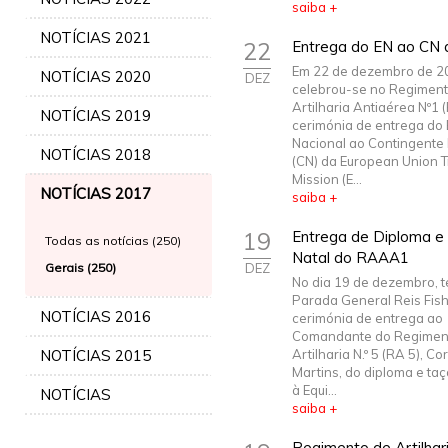
saiba +
NOTÍCIAS 2021
22
Entrega do EN ao CN
Em 22 de dezembro de 2
NOTÍCIAS 2020
DEZ
celebrou-se no Regiment
Artilharia Antiaérea Nº1
NOTÍCIAS 2019
cerimónia de entrega do
Nacional ao Contingente
NOTÍCIAS 2018
(CN) da European Union T
Mission (E...
NOTÍCIAS 2017
saiba +
19
Entrega de Diploma e 
Todas as notícias (250)
Natal do RAAA1
Gerais (250)
DEZ
No dia 19 de dezembro, t
Parada General Reis Fish
NOTÍCIAS 2016
cerimónia de entrega ao
Comandante do Regimen
NOTÍCIAS 2015
Artilharia N.º 5 (RA 5), Co
Martins, do diploma e taç
à Equi...
NOTÍCIAS
saiba +
Regimento de Artilharia