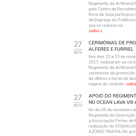
Regimento de Artilharia N
pelo Centro de Recrutame
Nova de Gaia participou n
de Emprego do Politécnico
que se realizou na ...
saiba +
27
CERIMÓNIAS DE PR
ALFERES E FURRIEL
NOV
Nos dias 22 e 23 de nov
2017, realizaram-se na b
Regimento de Artilharia N.
cerimónias de promoção
de alferes e furriel de de
regime de contrato.
saiba
27
APOIO DO REGIMENT
NO OCEAN LAVA VII
NOV
No dia 05 de novembro d
Regimento de Guarnição N
a Associação Portas do 
realização do OCEAN LAV
AZORES TRIATHLON, pro