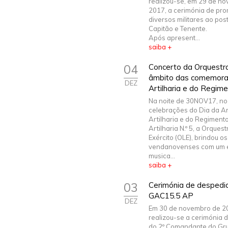
realizou-se, em 29 de n
2017, a cerimónia de pr
diversos militares ao pos
Capitão e Tenente.
Após apresent...
saiba +
04
Concerto da Orquestra
âmbito das comemora
DEZ
Artilharia e do Regimen
Na noite de 30NOV17, no
celebrações do Dia da A
Artilharia e do Regiment
Artilharia N.º 5, a Orquest
Exército (OLE), brindou os
vendanovenses com um 
musica...
saiba +
03
Cerimónia de despedi
GAC15.5 AP
DEZ
Em 30 de novembro de 2
realizou-se a cerimónia 
do 2º Comandante do Gr