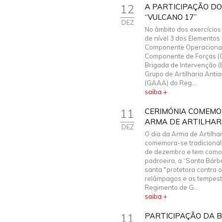
12
A PARTICIPAÇÃO DO
“VULCANO 17”
DEZ
No âmbito dos exercícios 
de nível 3 dos Elementos
Componente Operaciona
Componente de Forças (
Brigada de Intervenção (B
Grupo de Artilharia Anti
(GAAA) do Reg...
saiba +
11
CERIMÓNIA COMEMO
ARMA DE ARTILHAR
DEZ
O dia da Arma de Artilhar
comemora-se tradicional
de dezembro e tem como 
padroeira, a “Santa Bárb
santa "protetora contra 
relâmpagos e as tempest
Regimento de G...
saiba +
11
PARTICIPAÇÃO DA B