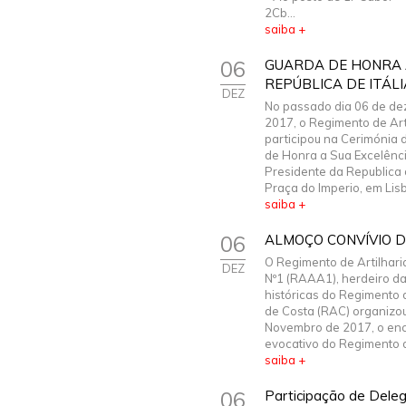
2Cb...
saiba +
06
GUARDA DE HONRA 
REPÚBLICA DE ITÁLI
DEZ
No passado dia 06 de d
2017, o Regimento de Artil
participou na Cerimónia
de Honra a Sua Excelênc
Presidente da Republica d
Praça do Imperio, em Lisbo
saiba +
06
ALMOÇO CONVÍVIO D
O Regimento de Artilhari
DEZ
Nº1 (RAAA1), herdeiro da
históricas do Regimento d
de Costa (RAC) organizo
Novembro de 2017, o en
evocativo do Regimento de
saiba +
06
Participação de Deleg