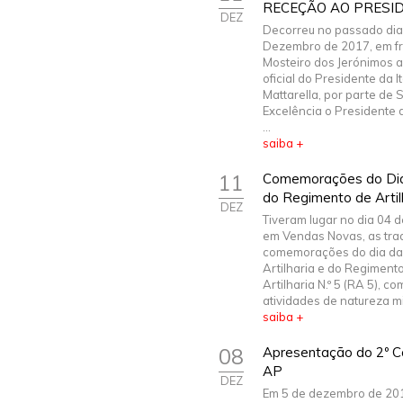
RECEÇÃO AO PRESID
DEZ
Decorreu no passado dia
Dezembro de 2017, em fr
Mosteiro dos Jerónimos 
oficial do Presidente da It
Mattarella, por parte de 
Excelência o Presidente 
...
saiba +
11
Comemorações do Dia 
do Regimento de Artilh
DEZ
Tiveram lugar no dia 04 
em Vendas Novas, as trad
comemorações do dia da
Artilharia e do Regiment
Artilharia N.º 5 (RA 5), c
atividades de natureza mili
saiba +
08
Apresentação do 2º 
AP
DEZ
Em 5 de dezembro de 20