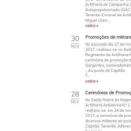
Artilharia de Campanha 
Autopropulsionado (GAC
Tenente-Coronel de Artilh
Miguel Claro ...
saiba +
30
Promoções de militar
No passado dia 27 de n
NOV
2017, realizou-se no Audi
Regimento de Artilharia N.
cerimónia de promoção de
Sargentos, nomeadamen
- Ao posto de Capitão:
T...
saiba +
28
Cerimónias de Promo
No Salão Nobre do Regi
NOV
Artilharia Antiaérea N.º 
realizou-se, em 24 de n
2017, a cerimónia de pr
diversos militares ao pos
Capitão, Tenente, Alferes