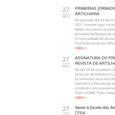
27
PRIMEIRAS JORNADA
ARTILHARIA
NOV
No passado dia 10 de n
2017, tiveram lugar na 
Militar em Lisboa, as prim
Jornadas da Revista de Ar
A necessidade de discus
formação inicial dos Oficia
saiba +
27
ASSINATURA DO PR
REVISTA DE ARTILH
NOV
No dia 10 de novembro d
Direcção de História e Cul
foi assinado um protocolo
Exército e a Revista de Ar
contando com a presenç
TGen VCEME, TGen Campo
saiba +
27
Apoio à Escola das A
CFSA