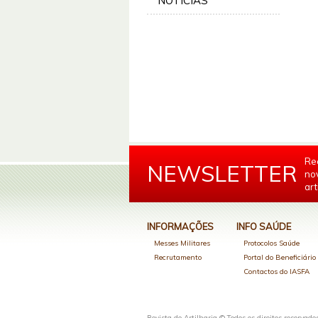
NOTÍCIAS
Re
NEWSLETTER
no
art
INFORMAÇÕES
INFO SAÚDE
Messes Militares
Protocolos Saúde
Recrutamento
Portal do Beneficiári
Contactos do IASFA
Revista de Artilharia © Todos os direitos reservado