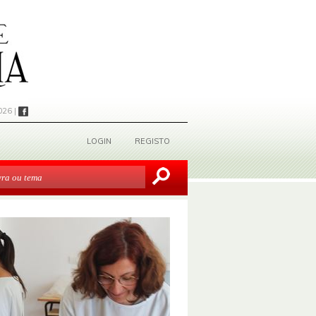
026 |
LOGIN
REGISTO