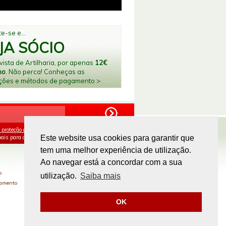
e-se e...
JA SÓCIO
ista de Artilharia, por apenas
12€
no
. Não perca! Conheças as
ções e métodos de pagamento >
 proteção de dados
e aceito o processamento e
ais para os fins mencionados.
Este website usa cookies para garantir que
tem uma melhor experiência de utilização.
PAGAMENTOS ONLINE
Ao navegar está a concordar com a sua
o
utilização.
Saiba mais
gamento
OK
Site by
omsite.com