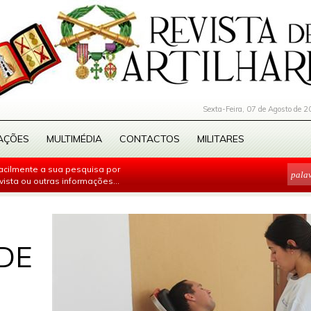
Sexta-Feira, 07 de Agosto de 2
AÇÕES
MULTIMÉDIA
CONTACTOS
MILITARES
facilmente a sua pesquisa por
evista ou outras informações...
DE