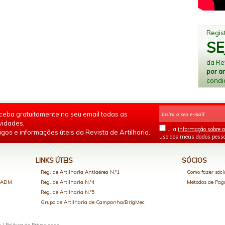
Regist
SE
da Rev
por a
condi
ceba gratuitamente no seu email todas as
vidades,
Li a
informação sobre a
igos e informações úteis da Revista de Artilharia.
uso dos meus dados pesso
LINKS ÚTEIS
SÓCIOS
Reg. de Artilharia Antiaérea N.º1
Como fazer sóci
o ADM
Reg. de Artilharia N.º4
Métodos de Pa
Reg. de Artilharia N.º5
Grupo de Artilharia de Campanha/BrigMec
s |
Política de Privacidade