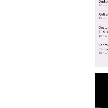
Dádiv
20 Nov
RA5 p
19 Nov
Desta
10.5 R
18 Nov
Cerim
Conde
18 Nov