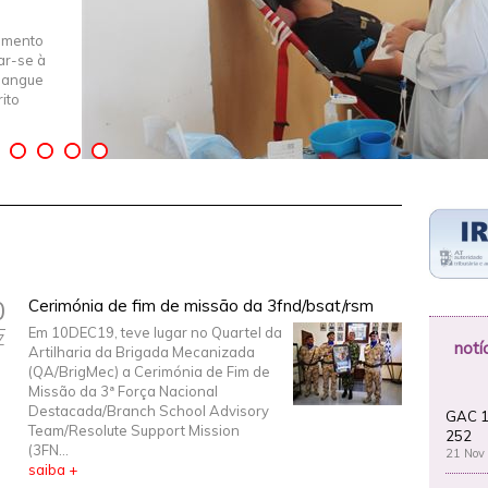
imento
iar-se à
Sangue
ito
0
Cerimónia de fim de missão da 3fnd/bsat/rsm
Em 10DEC19, teve lugar no Quartel da
Z
notí
Artilharia da Brigada Mecanizada
(QA/BrigMec) a Cerimónia de Fim de
Missão da 3ª Força Nacional
Destacada/Branch School Advisory
GAC 1
Team/Resolute Support Mission
252
(3FN...
21 Nov
saiba +