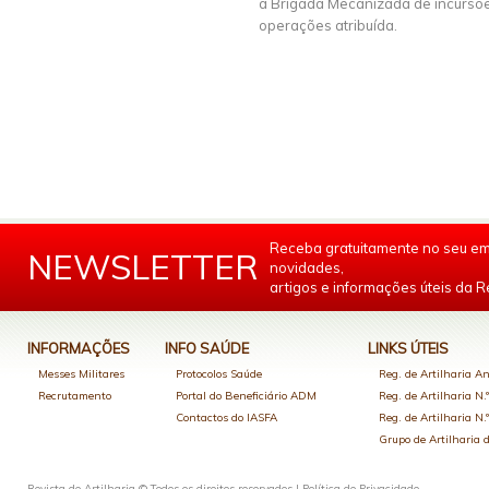
à Brigada Mecanizada de incursõ
operações atribuída.
Receba gratuitamente no seu em
NEWSLETTER
novidades,
artigos e informações úteis da Re
INFORMAÇÕES
INFO SAÚDE
LINKS ÚTEIS
Messes Militares
Protocolos Saúde
Reg. de Artilharia An
Recrutamento
Portal do Beneficiário ADM
Reg. de Artilharia N.
Contactos do IASFA
Reg. de Artilharia N.
Grupo de Artilharia
Revista de Artilharia © Todos os direitos reservados |
Política de Privacidade