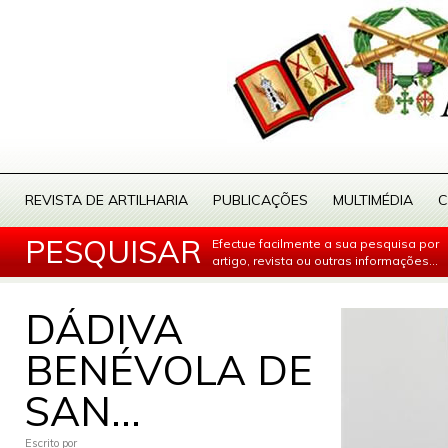
REVISTA DE ARTILHARIA
PUBLICAÇÕES
MULTIMÉDIA
C
PESQUISAR
Efectue facilmente a sua pesquisa por
artigo, revista ou outras informações...
DÁDIVA
BENÉVOLA DE
SAN...
Escrito por