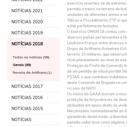
exercício reverteu-se de extrema
permitiu o treino no terreno de t
NOTÍCIAS 2021
unidades de diferentes armas e se
Táticas e Procedimento (TTP’s) q
NOTÍCIAS 2020
estar perfeitamente testadas.
O Exercício ORION 18 contou com a
NOTÍCIAS 2019
diversos países pertencentes à
Lituânia e França, entre diversos 
NOTÍCIAS 2018
Grupo de Artilharia Antiaérea (
terreno 10 militares, que desenvo
Todas as notícias (99)
nível planeamento ao nível de exe
Gerais (99)
Proteção do Posto de Comando da
de um pelotão de míssil portátil S
Revista de Artilharia (1)
PSTAR, o que contribuiu indubitav
deste Comando de Brigada na con
NOTÍCIAS 2017
no seio da NATO.
Os meios do GAAA tiveram a missã
NOTÍCIAS 2016
proteção da força através de dua
atribuídas em apoio direto às un
NOTÍCIAS 2015
Mecanizada, nomeadamente ao ER
garantindo deste modo, a liberd
NOTÍCIAS
pelotão radar teve como objetivo 