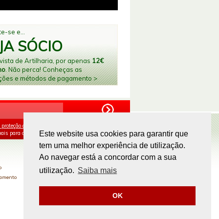
e-se e...
JA SÓCIO
ista de Artilharia, por apenas
12€
no
. Não perca! Conheças as
ções e métodos de pagamento >
 proteção de dados
e aceito o processamento e
ais para os fins mencionados.
Este website usa cookies para garantir que
tem uma melhor experiência de utilização.
PAGAMENTOS ONLINE
Ao navegar está a concordar com a sua
o
utilização.
Saiba mais
gamento
OK
Site by
omsite.com