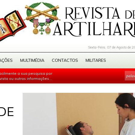
Sexta-Feira, 07 de Agosto de 2
AÇÕES
MULTIMÉDIA
CONTACTOS
MILITARES
facilmente a sua pesquisa por
evista ou outras informações...
DE