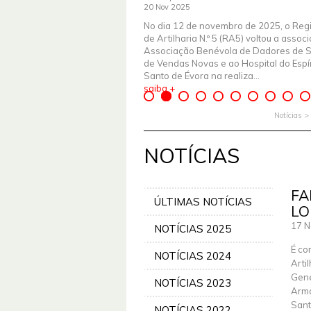
20 Nov 2025
No dia 12 de novembro de 2025, o Reg
de Artilharia N.º 5 (RA5) voltou a assoc
Associação Benévola de Dadores de 
de Vendas Novas e ao Hospital do Espír
Santo de Évora na realiza...
saiba +
Notícias >
NOTÍCIAS
FA
ÚLTIMAS NOTÍCIAS
LO
17 N
NOTÍCIAS 2025
É co
NOTÍCIAS 2024
Arti
Gene
NOTÍCIAS 2023
Arma
Sant
NOTÍCIAS 2022