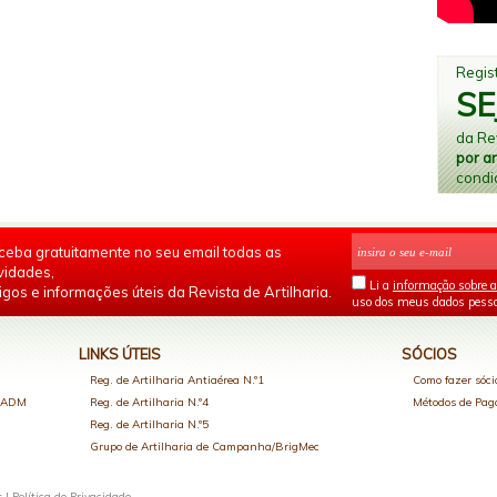
Regist
SE
da Rev
por a
condi
ceba gratuitamente no seu email todas as
vidades,
Li a
informação sobre a
igos e informações úteis da Revista de Artilharia.
uso dos meus dados pesso
LINKS ÚTEIS
SÓCIOS
Reg. de Artilharia Antiaérea N.º1
Como fazer sóci
o ADM
Reg. de Artilharia N.º4
Métodos de Pa
Reg. de Artilharia N.º5
Grupo de Artilharia de Campanha/BrigMec
s |
Política de Privacidade