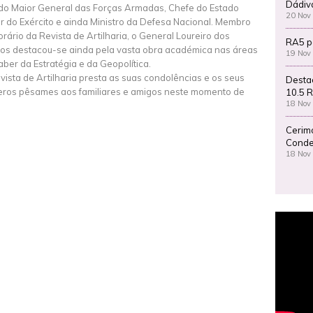
Dádiv
do Maior General das Forças Armadas, Chefe do Estado
20 Nov
r do Exército e ainda Ministro da Defesa Nacional. Membro
rário da Revista de Artilharia, o General Loureiro dos
RA5 p
os destacou-se ainda pela vasta obra académica nas áreas
19 Nov
aber da Estratégia e da Geopolítica.
vista de Artilharia presta as suas condolências e os seus
Desta
eros pêsames aos familiares e amigos neste momento de
10.5 R
18 Nov
Cerim
Conde
18 Nov