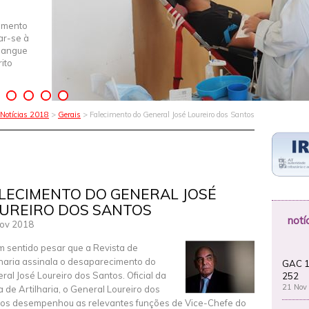
imento
iar-se à
Sangue
ito
Notícias 2018
>
Gerais
> Falecimento do General José Loureiro dos Santos
LECIMENTO DO GENERAL JOSÉ
UREIRO DOS SANTOS
notí
ov 2018
m sentido pesar que a Revista de
lharia assinala o desaparecimento do
GAC 1
ral José Loureiro dos Santos. Oficial da
252
21 Nov
 de Artilharia, o General Loureiro dos
os desempenhou as relevantes funções de Vice-Chefe do