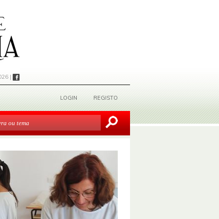
026 |
LOGIN
REGISTO