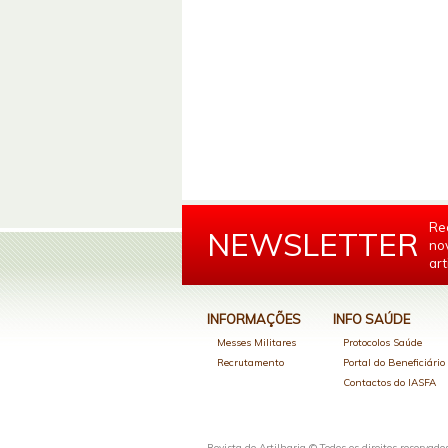
Re
NEWSLETTER
no
art
INFORMAÇÕES
INFO SAÚDE
Messes Militares
Protocolos Saúde
Recrutamento
Portal do Beneficiári
Contactos do IASFA
Revista de Artilharia © Todos os direitos reservado