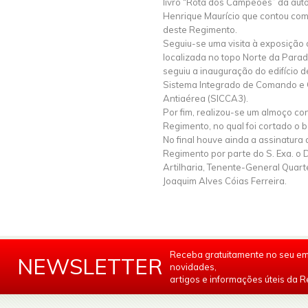
livro “Rota dos Campeões” da aut
Henrique Maurício que contou com
deste Regimento.
Seguiu-se uma visita à exposição 
localizada no topo Norte da Para
seguiu a inauguração do edifício 
Sistema Integrado de Comando e C
Antiaérea (SICCA3).
Por fim, realizou-se um almoço con
Regimento, no qual foi cortado o 
No final houve ainda a assinatura 
Regimento por parte do S. Exa. o 
Artilharia, Tenente-General Quar
Joaquim Alves Cóias Ferreira.
Receba gratuitamente no seu em
NEWSLETTER
novidades,
artigos e informações úteis da Re