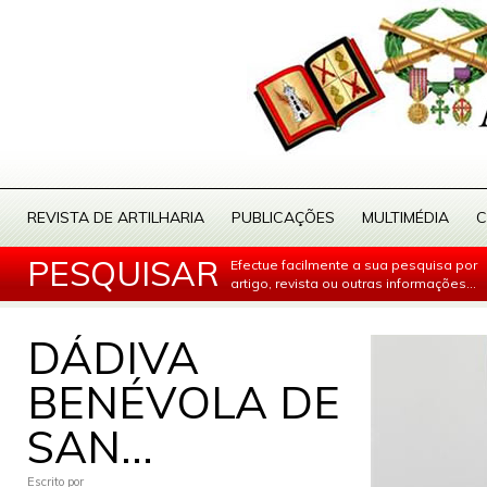
REVISTA DE ARTILHARIA
PUBLICAÇÕES
MULTIMÉDIA
C
PESQUISAR
Efectue facilmente a sua pesquisa por
artigo, revista ou outras informações...
DÁDIVA
BENÉVOLA DE
SAN...
Escrito por