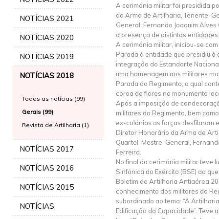
A cerimónia militar foi presidida p
da Arma de Artilharia, Tenente-G
NOTÍCIAS 2021
General, Fernando Joaquim Alves 
a presença de distintas entidades m
NOTÍCIAS 2020
A cerimónia militar, iniciou-se co
Parada à entidade que presidiu à 
NOTÍCIAS 2019
integração do Estandarte Nacional
uma homenagem aos militares mor
NOTÍCIAS 2018
Parada do Regimento, a qual con
coroa de flores no monumento loca
Todas as notícias (99)
Após a imposição de condecoraçõe
Gerais (99)
militares do Regimento, bem como
ex-colónias as forças desfilaram e
Revista de Artilharia (1)
Diretor Honorário da Arma de Arti
Quartel-Mestre-General, Fernand
NOTÍCIAS 2017
Ferreira.
No final da cerimónia militar teve
NOTÍCIAS 2016
Sinfónica do Exército (BSE) ao qu
Boletim de Artilharia Antiaérea 2
NOTÍCIAS 2015
conhecimento dos militares do Re
subordinado ao tema: “A Artilharia
NOTÍCIAS
Edificação da Capacidade”. Teve a