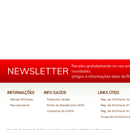
Receba gratuitamente no seu em
NEWSLETTER
novidades,
artigos e informações úteis da Re
INFORMAÇÕES
INFO SAÚDE
LINKS ÚTEIS
Messes Militares
Protocolos Saúde
Reg. de Artilharia An
Recrutamento
Portal do Beneficiário ADM
Reg. de Artilharia N.
Contactos do IASFA
Reg. de Artilharia N.
Grupo de Artilharia
Revista de Artilharia © Todos os direitos reservados |
Política de Privacidade