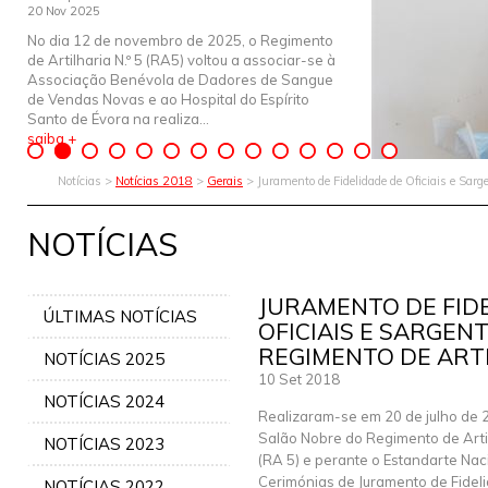
20 Nov 2025
No dia 12 de novembro de 2025, o Regimento
de Artilharia N.º 5 (RA5) voltou a associar-se à
Associação Benévola de Dadores de Sangue
de Vendas Novas e ao Hospital do Espírito
Santo de Évora na realiza...
saiba +
Notícias >
Notícias 2018
>
Gerais
> Juramento de Fidelidade de Oficiais e Sarg
NOTÍCIAS
JURAMENTO DE FID
ÚLTIMAS NOTÍCIAS
OFICIAIS E SARGEN
REGIMENTO DE ARTI
NOTÍCIAS 2025
10 Set 2018
NOTÍCIAS 2024
Realizaram-se em 20 de julho de 
Salão Nobre do Regimento de Artil
NOTÍCIAS 2023
(RA 5) e perante o Estandarte Nac
Cerimónias de Juramento de Fidel
NOTÍCIAS 2022