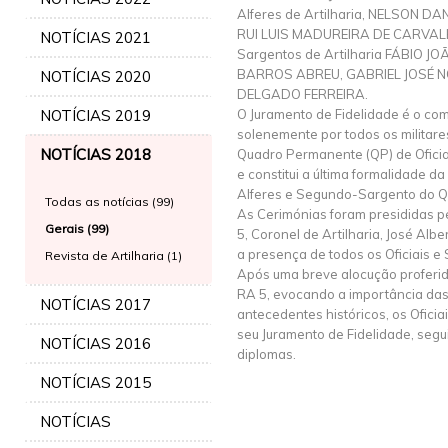
Alferes de Artilharia, NELSON D
RUI LUIS MADUREIRA DE CARVAL
NOTÍCIAS 2021
Sargentos de Artilharia FÁBIO
BARROS ABREU, GABRIEL JOSÉ N
NOTÍCIAS 2020
DELGADO FERREIRA.
NOTÍCIAS 2019
O Juramento de Fidelidade é o co
solenemente por todos os militar
NOTÍCIAS 2018
Quadro Permanente (QP) de Oficia
e constitui a última formalidade 
Alferes e Segundo-Sargento do Q
Todas as notícias (99)
As Cerimónias foram presididas 
Gerais (99)
5, Coronel de Artilharia, José Alb
a presença de todos os Oficiais e
Revista de Artilharia (1)
Após uma breve alocução proferi
RA 5, evocando a importância das
NOTÍCIAS 2017
antecedentes históricos, os Ofici
seu Juramento de Fidelidade, segu
NOTÍCIAS 2016
diplomas.
NOTÍCIAS 2015
NOTÍCIAS