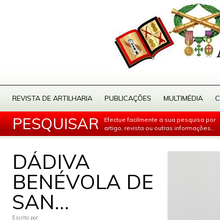
REVISTA DE ARTILHARIA
PUBLICAÇÕES
MULTIMÉDIA
C
PESQUISAR
Efectue facilmente a sua pesquisa por
artigo, revista ou outras informações...
DÁDIVA
BENÉVOLA DE
SAN...
Escrito por