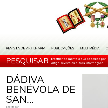
REVISTA DE ARTILHARIA
PUBLICAÇÕES
MULTIMÉDIA
C
PESQUISAR
Efectue facilmente a sua pesquisa por
artigo, revista ou outras informações...
DÁDIVA
BENÉVOLA DE
SAN...
Escrito por