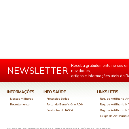
Receba gratuitamente no seu em
NEWSLETTER
novidades,
artigos e informações úteis da Re
INFORMAÇÕES
INFO SAÚDE
LINKS ÚTEIS
Messes Militares
Protocolos Saúde
Reg. de Artilharia An
Recrutamento
Portal do Beneficiário ADM
Reg. de Artilharia N.
Contactos do IASFA
Reg. de Artilharia N.
Grupo de Artilharia
Revista de Artilharia © Todos os direitos reservados |
Política de Privacidade