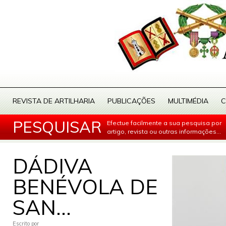
REVISTA DE ARTILHARIA
PUBLICAÇÕES
MULTIMÉDIA
C
PESQUISAR
Efectue facilmente a sua pesquisa por
artigo, revista ou outras informações...
DÁDIVA
BENÉVOLA DE
SAN...
Escrito por