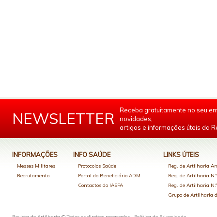
Receba gratuitamente no seu em
NEWSLETTER
novidades,
artigos e informações úteis da Re
INFORMAÇÕES
INFO SAÚDE
LINKS ÚTEIS
Messes Militares
Protocolos Saúde
Reg. de Artilharia An
Recrutamento
Portal do Beneficiário ADM
Reg. de Artilharia N.
Contactos do IASFA
Reg. de Artilharia N.
Grupo de Artilharia
Revista de Artilharia © Todos os direitos reservados |
Política de Privacidade