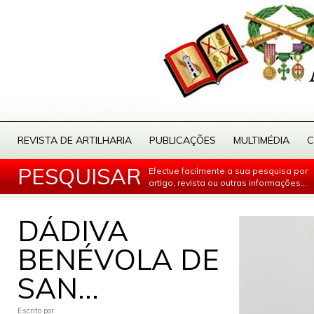
REVISTA DE ARTILHARIA
PUBLICAÇÕES
MULTIMÉDIA
C
PESQUISAR
Efectue facilmente a sua pesquisa por
artigo, revista ou outras informações...
DÁDIVA
BENÉVOLA DE
SAN...
Escrito por