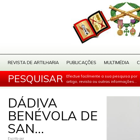
REVISTA DE ARTILHARIA
PUBLICAÇÕES
MULTIMÉDIA
C
PESQUISAR
Efectue facilmente a sua pesquisa por
artigo, revista ou outras informações...
DÁDIVA
BENÉVOLA DE
SAN...
Escrito por