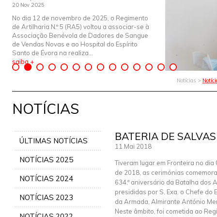
20 Nov 2025
No dia 12 de novembro de 2025, o Regimento
de Artilharia N.º 5 (RA5) voltou a associar-se à
Associação Benévola de Dadores de Sangue
de Vendas Novas e ao Hospital do Espírito
Santo de Évora na realiza...
saiba +
Notícias >
Notíc
NOTÍCIAS
BATERIA DE SALVAS
ÚLTIMAS NOTÍCIAS
11 Mai 2018
NOTÍCIAS 2025
Tiveram lugar em Fronteira no dia 
de 2018, as cerimónias comemora
NOTÍCIAS 2024
634.º aniversário da Batalha dos A
presididas por S. Exa. o Chefe do
NOTÍCIAS 2023
da Armada, Almirante António Me
Neste âmbito, foi cometida ao Regi
NOTÍCIAS 2022