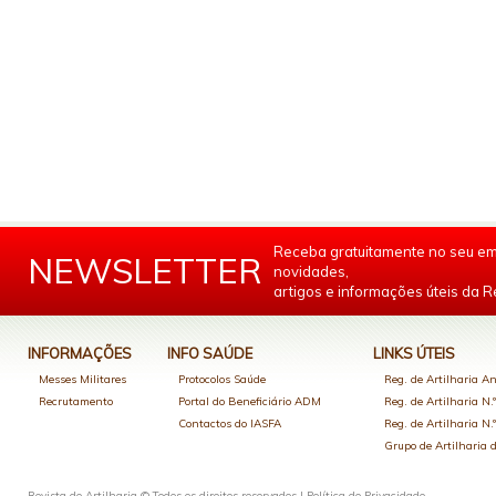
Receba gratuitamente no seu em
NEWSLETTER
novidades,
artigos e informações úteis da Re
INFORMAÇÕES
INFO SAÚDE
LINKS ÚTEIS
Messes Militares
Protocolos Saúde
Reg. de Artilharia An
Recrutamento
Portal do Beneficiário ADM
Reg. de Artilharia N.
Contactos do IASFA
Reg. de Artilharia N.
Grupo de Artilharia
Revista de Artilharia © Todos os direitos reservados |
Política de Privacidade