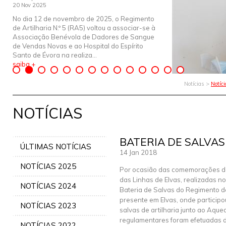
20 Nov 2025
No dia 12 de novembro de 2025, o Regimento
de Artilharia N.º 5 (RA5) voltou a associar-se à
Associação Benévola de Dadores de Sangue
de Vendas Novas e ao Hospital do Espírito
Santo de Évora na realiza...
saiba +
Notícias >
Notíc
NOTÍCIAS
BATERIA DE SALVAS
ÚLTIMAS NOTÍCIAS
14 Jan 2018
NOTÍCIAS 2025
Por ocasião das comemorações do
das Linhas de Elvas, realizadas no
NOTÍCIAS 2024
Bateria de Salvas do Regimento de 
presente em Elvas, onde particip
NOTÍCIAS 2023
salvas de artilharia junto ao Aqu
regulamentares foram efetuadas d
NOTÍCIAS 2022