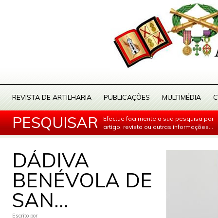
REVISTA DE ARTILHARIA
PUBLICAÇÕES
MULTIMÉDIA
C
PESQUISAR
Efectue facilmente a sua pesquisa por
artigo, revista ou outras informações...
DÁDIVA
BENÉVOLA DE
SAN...
Escrito por