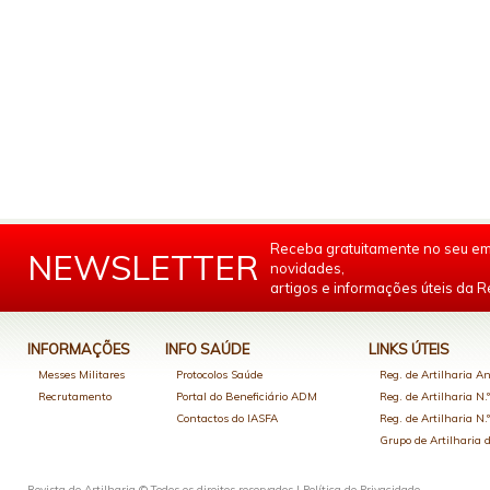
Receba gratuitamente no seu em
NEWSLETTER
novidades,
artigos e informações úteis da Re
INFORMAÇÕES
INFO SAÚDE
LINKS ÚTEIS
Messes Militares
Protocolos Saúde
Reg. de Artilharia An
Recrutamento
Portal do Beneficiário ADM
Reg. de Artilharia N.
Contactos do IASFA
Reg. de Artilharia N.
Grupo de Artilharia
Revista de Artilharia © Todos os direitos reservados |
Política de Privacidade