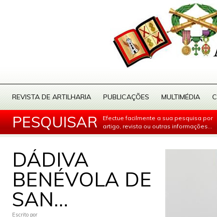
REVISTA DE ARTILHARIA
PUBLICAÇÕES
MULTIMÉDIA
C
PESQUISAR
Efectue facilmente a sua pesquisa por
artigo, revista ou outras informações...
DÁDIVA
BENÉVOLA DE
SAN...
Escrito por