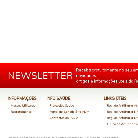
Receba gratuitamente no seu em
NEWSLETTER
novidades,
artigos e informações úteis da Re
INFORMAÇÕES
INFO SAÚDE
LINKS ÚTEIS
Messes Militares
Protocolos Saúde
Reg. de Artilharia An
Recrutamento
Portal do Beneficiário ADM
Reg. de Artilharia N.
Contactos do IASFA
Reg. de Artilharia N.
Grupo de Artilharia
Revista de Artilharia © Todos os direitos reservados |
Política de Privacidade