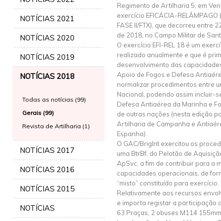
Regimento de Artilharia 5, em Ven
exercício EFICÁCIA-RELÂMPAGO (E
NOTÍCIAS 2021
FASE II/FTX), que decorreu entre 2
de 2018, no Campo Militar de San
NOTÍCIAS 2020
O exercício EFI-REL 18 é um exercíc
realizado anualmente e que é pri
NOTÍCIAS 2019
desenvolvimento das capacidades
Apoio de Fogos e Defesa Antiaérea
NOTÍCIAS 2018
normalizar procedimentos entre u
Nacional, podendo assim incluir-
Todas as notícias (99)
Defesa Antiaérea da Marinha e F
Gerais (99)
de outras nações (nesta edição p
Artilharia de Campanha e Antiaér
Revista de Artilharia (1)
Espanha).
O GAC/BrigInt exercitou os proced
NOTÍCIAS 2017
uma BtrBf, do Pelotão de Aquisiçã
ApSvc, a fim de contribuir para a
NOTÍCIAS 2016
capacidades operacionais, de fo
“misto” constituído para exercício.
NOTÍCIAS 2015
Relativamente aos recursos envol
e importa registar a participação 
NOTÍCIAS
63 Praças, 2 obuses M114 155mm