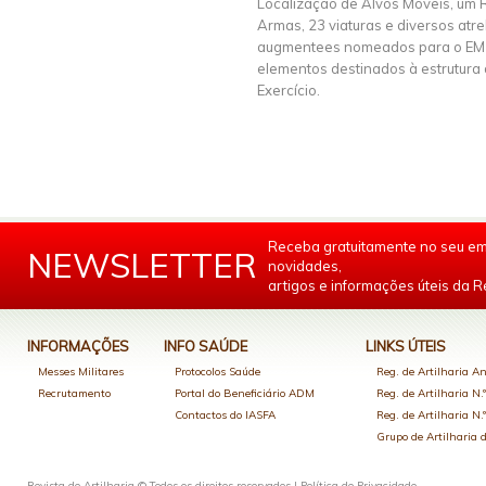
Localização de Alvos Móveis, um 
Armas, 23 viaturas e diversos atre
augmentees nomeados para o EM
elementos destinados à estrutura 
Exercício.
Receba gratuitamente no seu em
NEWSLETTER
novidades,
artigos e informações úteis da Re
INFORMAÇÕES
INFO SAÚDE
LINKS ÚTEIS
Messes Militares
Protocolos Saúde
Reg. de Artilharia An
Recrutamento
Portal do Beneficiário ADM
Reg. de Artilharia N.
Contactos do IASFA
Reg. de Artilharia N.
Grupo de Artilharia
Revista de Artilharia © Todos os direitos reservados |
Política de Privacidade