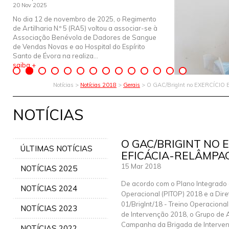
20 Nov 2025
No dia 12 de novembro de 2025, o Regimento
de Artilharia N.º 5 (RA5) voltou a associar-se à
Associação Benévola de Dadores de Sangue
de Vendas Novas e ao Hospital do Espírito
Santo de Évora na realiza...
saiba +
Notícias >
Notícias 2018
>
Gerais
> O GAC/BrigInt no EXERCÍCIO
NOTÍCIAS
O GAC/BRIGINT NO 
ÚLTIMAS NOTÍCIAS
EFICÁCIA-RELÂMPAG
15 Mar 2018
NOTÍCIAS 2025
De acordo com o Plano Integrado 
NOTÍCIAS 2024
Operacional (PITOP) 2018 e a Dire
01/BrigInt/18 - Treino Operaciona
NOTÍCIAS 2023
de Intervenção 2018, o Grupo de A
Campanha da Brigada de Intervenç
NOTÍCIAS 2022