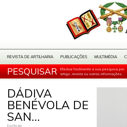
REVISTA DE ARTILHARIA
PUBLICAÇÕES
MULTIMÉDIA
C
PESQUISAR
Efectue facilmente a sua pesquisa por
artigo, revista ou outras informações...
DÁDIVA
BENÉVOLA DE
SAN...
Escrito por