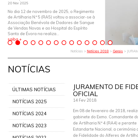
20 Nov 2025
No dia 12 de novembro de 2025, o Regimento
de Artilharia N.º 5 (RA5) voltou a associar-se à
Associação Benévola de Dadores de Sangue
de Vendas Novas e ao Hospital do Espírito
Santo de Évora na realiza...
saiba +
Notícias >
Notícias 2018
>
Gerais
> JURAM
NOTÍCIAS
JURAMENTO DE FID
ÚLTIMAS NOTÍCIAS
OFICIAL
14 Fev 2018
NOTÍCIAS 2025
Em 08 de fevereiro de 2018, reali
NOTÍCIAS 2024
gabinete do Exmo. Comandante d
de Artilharia N.º 4 (RA4) e perante
NOTÍCIAS 2023
Estandarte Nacional, a cerimónia
de Fidelidade do Alferes de Artilh
NOTÍCIAS 2022