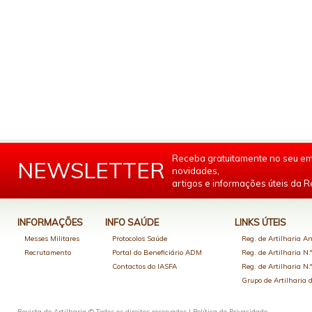
Receba gratuitamente no seu em
NEWSLETTER
novidades,
artigos e informações úteis da Re
INFORMAÇÕES
INFO SAÚDE
LINKS ÚTEIS
Messes Militares
Protocolos Saúde
Reg. de Artilharia An
Recrutamento
Portal do Beneficiário ADM
Reg. de Artilharia N.
Contactos do IASFA
Reg. de Artilharia N.
Grupo de Artilharia
Revista de Artilharia © Todos os direitos reservados |
Política de Privacidade