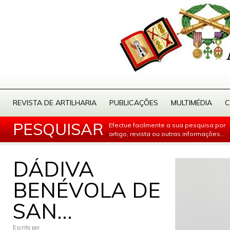
REVISTA DE ARTILHARIA
PUBLICAÇÕES
MULTIMÉDIA
C
PESQUISAR
Efectue facilmente a sua pesquisa por
artigo, revista ou outras informações...
DÁDIVA
BENÉVOLA DE
SAN...
Escrito por