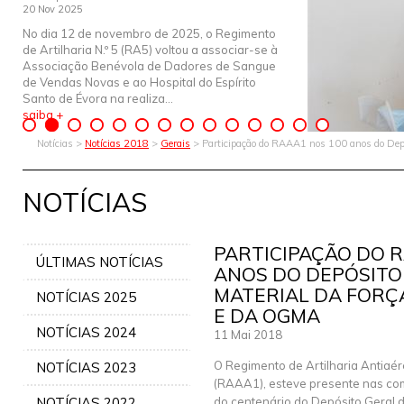
20 Nov 2025
No dia 12 de novembro de 2025, o Regimento
de Artilharia N.º 5 (RA5) voltou a associar-se à
Associação Benévola de Dadores de Sangue
de Vendas Novas e ao Hospital do Espírito
Santo de Évora na realiza...
saiba +
Notícias >
Notícias 2018
>
Gerais
> Participação do RAAA1 nos 100 anos do Depós
NOTÍCIAS
PARTICIPAÇÃO DO 
ÚLTIMAS NOTÍCIAS
ANOS DO DEPÓSITO
MATERIAL DA FORÇ
NOTÍCIAS 2025
E DA OGMA
NOTÍCIAS 2024
11 Mai 2018
O Regimento de Artilharia Antiaér
NOTÍCIAS 2023
(RAAA1), esteve presente nas c
NOTÍCIAS 2022
do centenário do Depósito Geral d