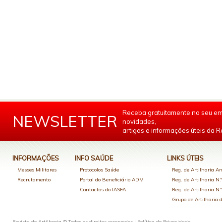
Receba gratuitamente no seu em
NEWSLETTER
novidades,
artigos e informações úteis da Re
INFORMAÇÕES
INFO SAÚDE
LINKS ÚTEIS
Messes Militares
Protocolos Saúde
Reg. de Artilharia An
Recrutamento
Portal do Beneficiário ADM
Reg. de Artilharia N.
Contactos do IASFA
Reg. de Artilharia N.
Grupo de Artilharia
Revista de Artilharia © Todos os direitos reservados |
Política de Privacidade