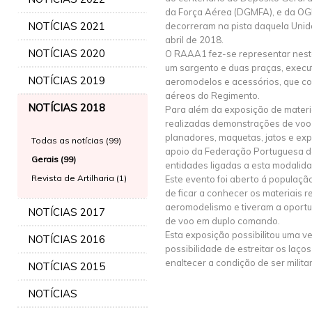
da Força Aérea (DGMFA), e da O
NOTÍCIAS 2021
decorreram na pista daquela Unid
abril de 2018.
NOTÍCIAS 2020
O RAAA1 fez-se representar nes
um sargento e duas praças, execu
NOTÍCIAS 2019
aeromodelos e acessórios, que c
aéreos do Regimento.
NOTÍCIAS 2018
Para além da exposição de mater
realizadas demonstrações de voo c
planadores, maquetas, jatos e e
Todas as notícias (99)
apoio da Federação Portuguesa d
Gerais (99)
entidades ligadas a esta modalida
Revista de Artilharia (1)
Este evento foi aberto á população
de ficar a conhecer os materiais 
aeromodelismo e tiveram a oportu
NOTÍCIAS 2017
de voo em duplo comando.
Esta exposição possibilitou uma v
NOTÍCIAS 2016
possibilidade de estreitar os laço
enaltecer a condição de ser militar
NOTÍCIAS 2015
NOTÍCIAS