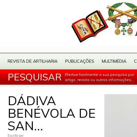
REVISTA DE ARTILHARIA
PUBLICAÇÕES
MULTIMÉDIA
C
PESQUISAR
Efectue facilmente a sua pesquisa por
artigo, revista ou outras informações...
DÁDIVA
BENÉVOLA DE
SAN...
Escrito por