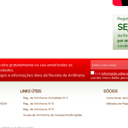
Regist
SE
da Rev
por a
condi
ceba gratuitamente no seu email todas as
vidades,
Li a
informação sobre a
igos e informações úteis da Revista de Artilharia.
uso dos meus dados pesso
LINKS ÚTEIS
SÓCIOS
Reg. de Artilharia Antiaérea N.º1
Como fazer sóci
o ADM
Reg. de Artilharia N.º4
Métodos de Pa
Reg. de Artilharia N.º5
Grupo de Artilharia de Campanha/BrigMec
s |
Política de Privacidade