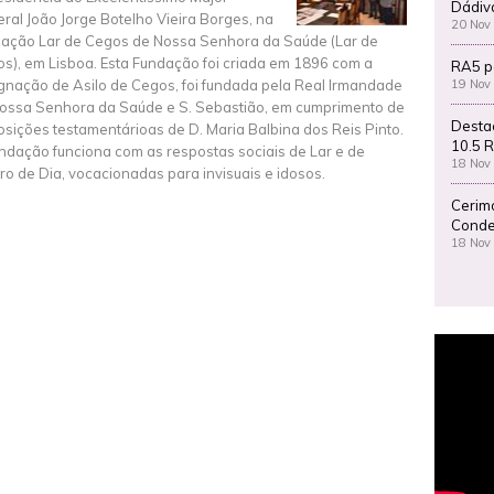
Dádiv
ral João Jorge Botelho Vieira Borges, na
20 Nov
ação Lar de Cegos de Nossa Senhora da Saúde (Lar de
os), em Lisboa. Esta Fundação foi criada em 1896 com a
RA5 p
19 Nov
gnação de Asilo de Cegos, foi fundada pela Real Irmandade
ossa Senhora da Saúde e S. Sebastião, em cumprimento de
Desta
osições testamentárioas de D. Maria Balbina dos Reis Pinto.
10.5 R
ndação funciona com as respostas sociais de Lar e de
18 Nov
ro de Dia, vocacionadas para invisuais e idosos.
Cerim
Conde
18 Nov