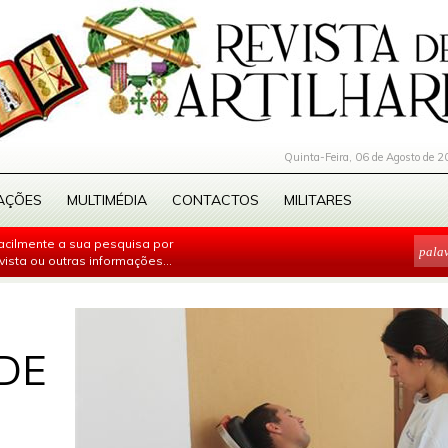
Quinta-Feira, 06 de Agosto de 2
AÇÕES
MULTIMÉDIA
CONTACTOS
MILITARES
facilmente a sua pesquisa por
evista ou outras informações...
DE