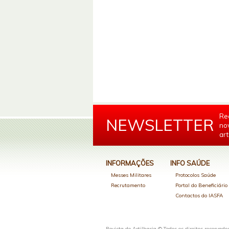
Re
NEWSLETTER
no
art
INFORMAÇÕES
INFO SAÚDE
Messes Militares
Protocolos Saúde
Recrutamento
Portal do Beneficiári
Contactos do IASFA
Revista de Artilharia © Todos os direitos reservado