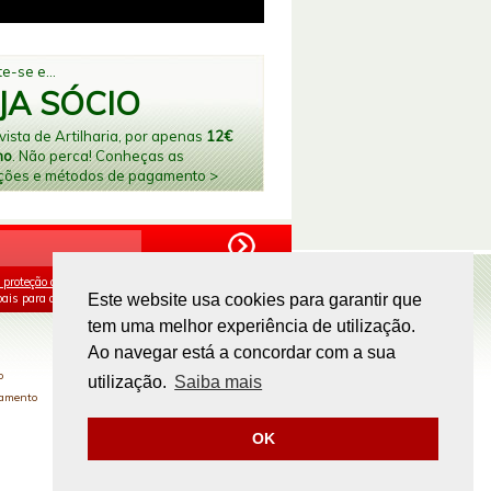
e-se e...
JA SÓCIO
ista de Artilharia, por apenas
12€
no
. Não perca! Conheças as
ções e métodos de pagamento >
 proteção de dados
e aceito o processamento e
ais para os fins mencionados.
Este website usa cookies para garantir que
tem uma melhor experiência de utilização.
PAGAMENTOS ONLINE
Ao navegar está a concordar com a sua
o
utilização.
Saiba mais
gamento
OK
Site by
omsite.com