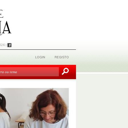
026 |
LOGIN
REGISTO