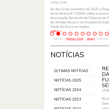
20 Nov 2025
No dia 12 de novembro de 2025, o Reg
de Artilharia N.º 5 (RA5) voltou a assoc
Associação Benévola de Dadores de 
de Vendas Novas e ao Hospital do Espír
Santo de Évora na realiza...
saiba +
Notícias >
Notícias 2018
>
Gerais
> Reunião d
NOTÍCIAS
RE
ÚLTIMAS NOTÍCIAS
DA
FU
NOTÍCIAS 2025
SE
NOTÍCIAS 2024
19 M
No d
NOTÍCIAS 2023
Exec
NOTÍCIAS 2022
a Pr