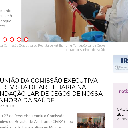
imento
iar-se à
Sangue
ito
a Comissão Executiva da Revista de Artilharia na Fundação Lar de Cegos
de Nossa Senhora da Saúde
UNIÃO DA COMISSÃO EXECUTIVA
 REVISTA DE ARTILHARIA NA
notí
NDAÇÃO LAR DE CEGOS DE NOSSA
NHORA DA SAÚDE
ar 2018
GAC 1
252
ia 22 de fevereiro, reuniu a Comissão
21 Nov
utiva da Revista de Artilharia (CE/RA), sob
esidência do Excelentíssimo Major-