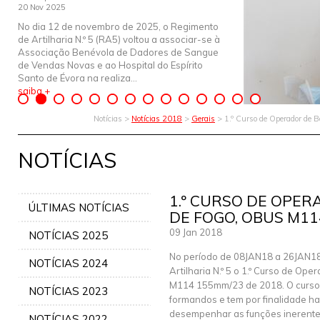
20 Nov 2025
No dia 12 de novembro de 2025, o Regimento
de Artilharia N.º 5 (RA5) voltou a associar-se à
Associação Benévola de Dadores de Sangue
de Vendas Novas e ao Hospital do Espírito
Santo de Évora na realiza...
saiba +
Notícias >
Notícias 2018
>
Gerais
> 1.º Curso de Operador de
NOTÍCIAS
1.º CURSO DE OPE
ÚLTIMAS NOTÍCIAS
DE FOGO, OBUS M11
09 Jan 2018
NOTÍCIAS 2025
No período de 08JAN18 a 26JAN18
NOTÍCIAS 2024
Artilharia N.º 5 o 1.º Curso de Op
M114 155mm/23 de 2018. O curso é
NOTÍCIAS 2023
formandos e tem por finalidade habi
desempenhar as funções inerente
NOTÍCIAS 2022