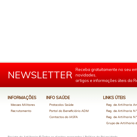
Receba gratuitamente no seu em
NEWSLETTER
novidades,
artigos e informações úteis da Re
INFORMAÇÕES
INFO SAÚDE
LINKS ÚTEIS
Messes Militares
Protocolos Saúde
Reg. de Artilharia An
Recrutamento
Portal do Beneficiário ADM
Reg. de Artilharia N.
Contactos do IASFA
Reg. de Artilharia N.
Grupo de Artilharia
Revista de Artilharia © Todos os direitos reservados |
Política de Privacidade