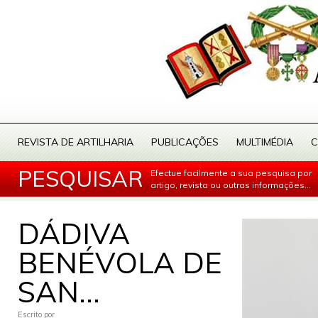
REVISTA DE ARTILHARIA
PUBLICAÇÕES
MULTIMÉDIA
C
PESQUISAR
Efectue facilmente a sua pesquisa por
artigo, revista ou outras informações...
DÁDIVA
BENÉVOLA DE
SAN...
Escrito por