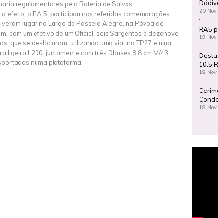
Dádiv
lharia regulamentares pela Bateria de Salvas.
20 Nov
 o efeito, o RA 5, participou nas referidas comemorações
tiveram lugar no Largo do Passeio Alegre, na Póvoa de
RA5 p
im, com um efetivo de um Oficial, seis Sargentos e dezanove
19 Nov
as, que se deslocaram, utilizando uma viatura TP27 e uma
ura ligeira L200, juntamente com três Obuses 8,8 cm M/43
Desta
sportados numa plataforma.
10.5 R
18 Nov
Cerim
Conde
18 Nov