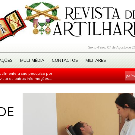
Sexta-Feira, 07 de Agosto de 2
AÇÕES
MULTIMÉDIA
CONTACTOS
MILITARES
facilmente a sua pesquisa por
evista ou outras informações...
DE