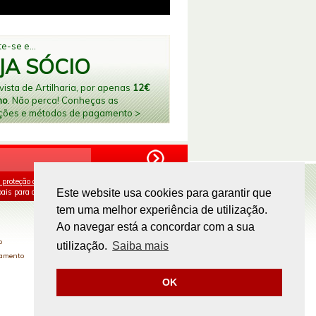
e-se e...
JA SÓCIO
ista de Artilharia, por apenas
12€
no
. Não perca! Conheças as
ções e métodos de pagamento >
 proteção de dados
e aceito o processamento e
ais para os fins mencionados.
Este website usa cookies para garantir que
tem uma melhor experiência de utilização.
PAGAMENTOS ONLINE
Ao navegar está a concordar com a sua
o
utilização.
Saiba mais
gamento
OK
Site by
omsite.com