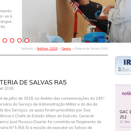
imento
iar-se à
Sangue
ito
Notícias >
Notícias 2018
>
Gerais
> Bateria de Salvas RA5
TERIA DE SALVAS RA5
et 2018
notí
4 de julho de 2018, no âmbito das comemorações do 149.º
ersário do Serviço de Administração Militar e do dia da
la dos Serviços, as quais foram presididas por Sua
GAC 1
lência o Chefe do Estado-Maior do Exército, General
252
erico José Rovisco Duarte, foi cometida ao Regimento de
21 Nov
lharia N.º 5 (RA 5) a missão de executar as Salvas de