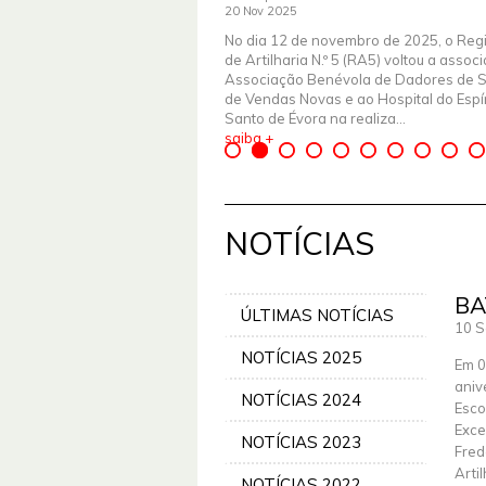
20 Nov 2025
No dia 12 de novembro de 2025, o Reg
de Artilharia N.º 5 (RA5) voltou a assoc
Associação Benévola de Dadores de 
de Vendas Novas e ao Hospital do Espír
Santo de Évora na realiza...
saiba +
NOTÍCIAS
BA
ÚLTIMAS NOTÍCIAS
10 S
NOTÍCIAS 2025
Em 0
aniv
NOTÍCIAS 2024
Esco
Exce
NOTÍCIAS 2023
Fred
Arti
NOTÍCIAS 2022