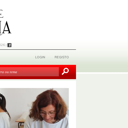
026 |
LOGIN
REGISTO