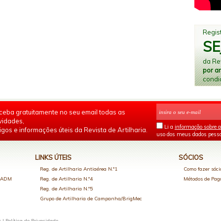
Regist
SE
da Rev
por a
condi
ceba gratuitamente no seu email todas as
vidades,
Li a
informação sobre a
igos e informações úteis da Revista de Artilharia.
uso dos meus dados pesso
LINKS ÚTEIS
SÓCIOS
Reg. de Artilharia Antiaérea N.º1
Como fazer sóci
o ADM
Reg. de Artilharia N.º4
Métodos de Pa
Reg. de Artilharia N.º5
Grupo de Artilharia de Campanha/BrigMec
s |
Política de Privacidade