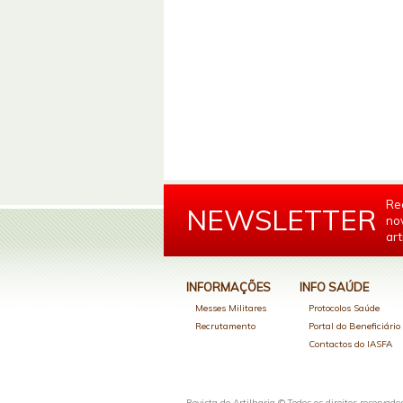
Re
NEWSLETTER
no
art
INFORMAÇÕES
INFO SAÚDE
Messes Militares
Protocolos Saúde
Recrutamento
Portal do Beneficiári
Contactos do IASFA
Revista de Artilharia © Todos os direitos reservado