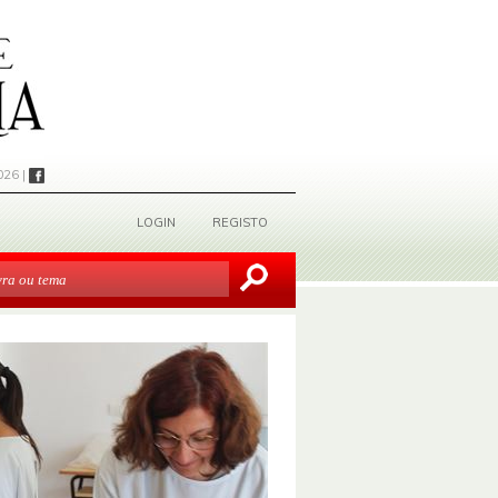
026 |
LOGIN
REGISTO