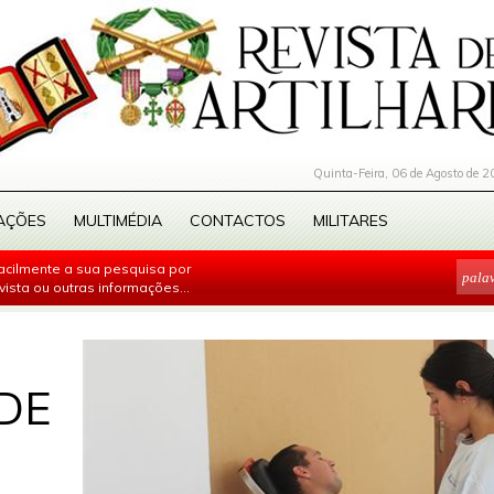
Quinta-Feira, 06 de Agosto de 2
AÇÕES
MULTIMÉDIA
CONTACTOS
MILITARES
facilmente a sua pesquisa por
evista ou outras informações...
DE