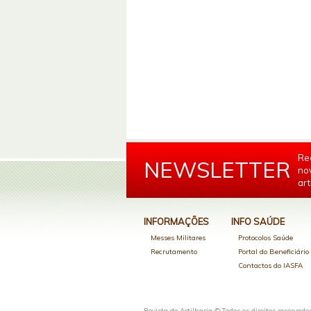
Re
NEWSLETTER
no
art
INFORMAÇÕES
INFO SAÚDE
Messes Militares
Protocolos Saúde
Recrutamento
Portal do Beneficiári
Contactos do IASFA
Revista de Artilharia © Todos os direitos reservado