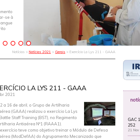
imento
iar-se à
Sangue
ito
Notícias >
Notícias 2021
>
Gerais
> Exercício La Lys 211 - GAAA
ERCÍCIO LA LYS 211 - GAAA
br 2021
notí
2 a 16 de abril, o Grupo de Artilharia
aérea (GAAA) realizou o exercício La Lys
Battle Staff Training (BST), no Regimento
GAC 1
rtilharia Antiaérea Nº1 (RAAA1).
252
 exercício teve como objetivo treinar o Módulo de Defesa
21 Nov
aérea (ModDefAA) do Agrupamento Mecanizado que