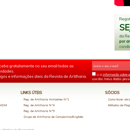
Regist
SE
da Rev
por a
condi
ceba gratuitamente no seu email todas as
vidades,
Li a
informação sobre a
igos e informações úteis da Revista de Artilharia.
uso dos meus dados pesso
LINKS ÚTEIS
SÓCIOS
Reg. de Artilharia Antiaérea N.º1
Como fazer sóci
o ADM
Reg. de Artilharia N.º4
Métodos de Pa
Reg. de Artilharia N.º5
Grupo de Artilharia de Campanha/BrigMec
s |
Política de Privacidade