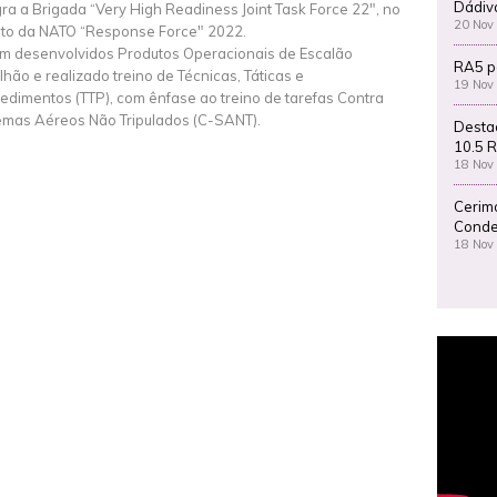
Dádiv
gra a Brigada “Very High Readiness Joint Task Force 22", no
20 Nov
to da NATO “Response Force" 2022.
m desenvolvidos Produtos Operacionais de Escalão
RA5 p
lhão e realizado treino de Técnicas, Táticas e
19 Nov
edimentos (TTP), com ênfase ao treino de tarefas Contra
emas Aéreos Não Tripulados (C-SANT).
Desta
10.5 R
18 Nov
Cerim
Conde
18 Nov