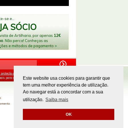
e-se e...
JA SÓCIO
ista de Artilharia, por apenas
12€
no
. Não perca! Conheças as
ções e métodos de pagamento >
 proteção de dados
e aceito o processamento e
ais para os fins mencionados.
Este website usa cookies para garantir que
tem uma melhor experiência de utilização.
PAGAMENTOS ONLINE
Ao navegar está a concordar com a sua
o
utilização.
Saiba mais
gamento
OK
Site by
omsite.com