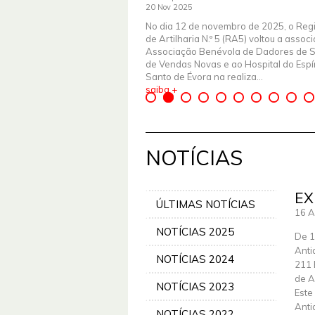
20 Nov 2025
No dia 12 de novembro de 2025, o Reg
de Artilharia N.º 5 (RA5) voltou a assoc
Associação Benévola de Dadores de 
de Vendas Novas e ao Hospital do Espír
Santo de Évora na realiza...
saiba +
NOTÍCIAS
EX
ÚLTIMAS NOTÍCIAS
16 A
NOTÍCIAS 2025
De 1
Anti
NOTÍCIAS 2024
211 
de A
NOTÍCIAS 2023
Este
Anti
NOTÍCIAS 2022