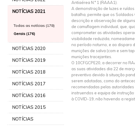
Antiaérea N.° 1 (RAAA1).
A demonstração de luzes e ruídos
NOTÍCIAS 2021
batalha, permite que os Soldados
descrição e observação de alguns 
Todas as notícias (178)
de camuflagem individual, que, q
comprometer as atividades opera
Gerais (176)
visibilidade reduzida, nomeadame
no período noturno, e ao disparo
NOTÍCIAS 2020
munições de salva (com e sem tap
munições tracejantes.
NOTÍCIAS 2019
O 10CFGCPE20, a decorrer no RAAA
as suas atividades dia 22 de mar
NOTÍCIAS 2018
preventivo devido à situação pan
serem adotadas, como do anteced
NOTÍCIAS 2017
recomendadas pelas autoridades 
instruendos e equipa de instrução
NOTÍCIAS 2016
à COVID-19, não havendo a regista
NOTÍCIAS 2015
NOTÍCIAS