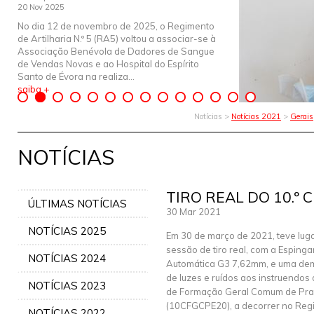
20 Nov 2025
No dia 12 de novembro de 2025, o Regimento
de Artilharia N.º 5 (RA5) voltou a associar-se à
Associação Benévola de Dadores de Sangue
de Vendas Novas e ao Hospital do Espírito
Santo de Évora na realiza...
saiba +
Notícias >
Notícias 2021
>
Gerais
NOTÍCIAS
TIRO REAL DO 10.º 
ÚLTIMAS NOTÍCIAS
30 Mar 2021
NOTÍCIAS 2025
Em 30 de março de 2021, teve lug
sessão de tiro real, com a Esping
NOTÍCIAS 2024
Automática G3 7,62mm, e uma de
de luzes e ruídos aos instruendos
NOTÍCIAS 2023
de Formação Geral Comum de Praç
(10CFGCPE20), a decorrer no Regi
NOTÍCIAS 2022