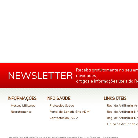
Receba gratuitamente no seu em
NEWSLETTER
novidades,
artigos e informações úteis da Re
INFORMAÇÕES
INFO SAÚDE
LINKS ÚTEIS
Messes Militares
Protocolos Saúde
Reg. de Artilharia An
Recrutamento
Portal do Beneficiário ADM
Reg. de Artilharia N.
Contactos do IASFA
Reg. de Artilharia N.
Grupo de Artilharia
Revista de Artilharia © Todos os direitos reservados |
Política de Privacidade