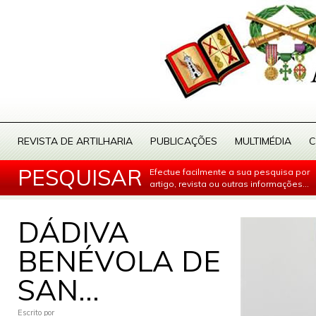
REVISTA DE ARTILHARIA
PUBLICAÇÕES
MULTIMÉDIA
C
PESQUISAR
Efectue facilmente a sua pesquisa por
artigo, revista ou outras informações...
DÁDIVA
BENÉVOLA DE
SAN...
Escrito por