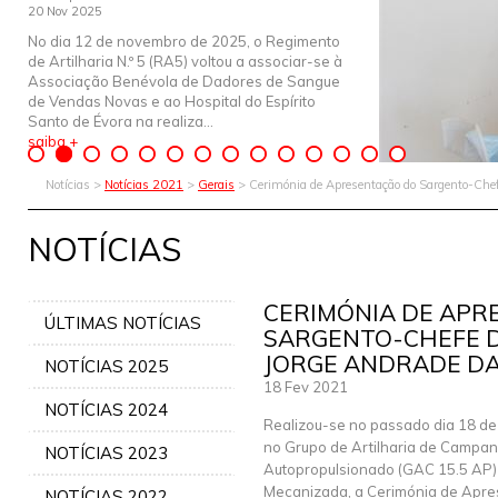
20 Nov 2025
No dia 12 de novembro de 2025, o Regimento
de Artilharia N.º 5 (RA5) voltou a associar-se à
Associação Benévola de Dadores de Sangue
de Vendas Novas e ao Hospital do Espírito
Santo de Évora na realiza...
saiba +
Notícias >
Notícias 2021
>
Gerais
> Cerimónia de Apresentação do Sargento-Chefe
NOTÍCIAS
CERIMÓNIA DE APR
ÚLTIMAS NOTÍCIAS
SARGENTO-CHEFE D
JORGE ANDRADE DA
NOTÍCIAS 2025
18 Fev 2021
NOTÍCIAS 2024
Realizou-se no passado dia 18 de 
no Grupo de Artilharia de Campan
NOTÍCIAS 2023
Autopropulsionado (GAC 15.5 AP)
Mecanizada, a Cerimónia de Apr
NOTÍCIAS 2022