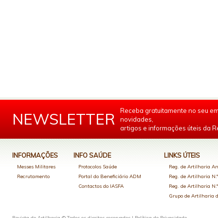
Receba gratuitamente no seu em
NEWSLETTER
novidades,
artigos e informações úteis da Re
INFORMAÇÕES
INFO SAÚDE
LINKS ÚTEIS
Messes Militares
Protocolos Saúde
Reg. de Artilharia An
Recrutamento
Portal do Beneficiário ADM
Reg. de Artilharia N.
Contactos do IASFA
Reg. de Artilharia N.
Grupo de Artilharia
Revista de Artilharia © Todos os direitos reservados |
Política de Privacidade