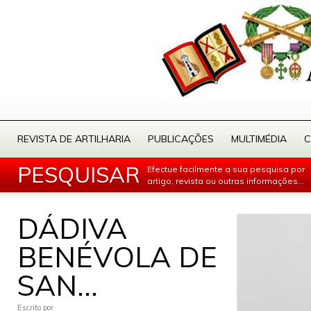
REVISTA DE ARTILHARIA
PUBLICAÇÕES
MULTIMÉDIA
C
PESQUISAR
Efectue facilmente a sua pesquisa por
artigo, revista ou outras informações...
DÁDIVA
BENÉVOLA DE
SAN...
Escrito por