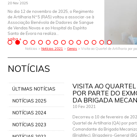
20 Nov 2025
No dia 12 de novembro de 2025, o Regimento
de Artilharia N.º 5 (RA5) voltou a associar-se à
Associação Benévola de Dadores de Sangue
de Vendas Novas e ao Hospital do Espírito
Santo de Évora na realiza...
saiba +
Notícias >
Notícias 2021
>
Gerais
> Visita ao Quartel de Artilharia por
NOTÍCIAS
VISITA AO QUARTEL
ÚLTIMAS NOTÍCIAS
POR PARTE DO EX
DA BRIGADA MECA
NOTÍCIAS 2025
10 Fev 2021
NOTÍCIAS 2024
Decorreu a 10 de fevereiro de 2021
Quartel de Artilharia (QA) por par
NOTÍCIAS 2023
Comandante da Brigada Mecaniz
(BrigMec), Brigadeiro-General (B
NOTÍCIAS 2022