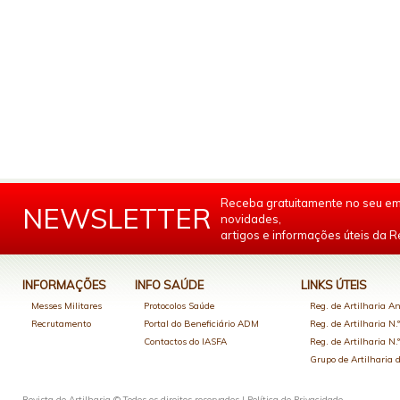
Receba gratuitamente no seu em
NEWSLETTER
novidades,
artigos e informações úteis da Re
INFORMAÇÕES
INFO SAÚDE
LINKS ÚTEIS
Messes Militares
Protocolos Saúde
Reg. de Artilharia An
Recrutamento
Portal do Beneficiário ADM
Reg. de Artilharia N.
Contactos do IASFA
Reg. de Artilharia N.
Grupo de Artilharia
Revista de Artilharia © Todos os direitos reservados |
Política de Privacidade