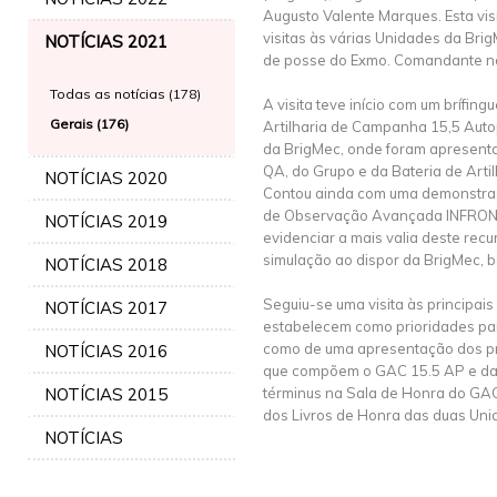
Augusto Valente Marques. Esta vis
visitas às várias Unidades da Br
NOTÍCIAS 2021
de posse do Exmo. Comandante no
Todas as notícias (178)
A visita teve início com um brífing
Gerais (176)
Artilharia de Campanha 15,5 Aut
da BrigMec, onde foram apresenta
QA, do Grupo e da Bateria de Arti
NOTÍCIAS 2020
Contou ainda com uma demonstra
de Observação Avançada INFRONT
NOTÍCIAS 2019
evidenciar a mais valia deste rec
simulação ao dispor da BrigMec, 
NOTÍCIAS 2018
Seguiu-se uma visita às principais
NOTÍCIAS 2017
estabelecem como prioridades pa
como de uma apresentação dos pr
NOTÍCIAS 2016
que compõem o GAC 15.5 AP e da B
NOTÍCIAS 2015
términus na Sala de Honra do GAC
dos Livros de Honra das duas Un
NOTÍCIAS