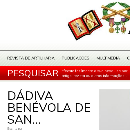
REVISTA DE ARTILHARIA
PUBLICAÇÕES
MULTIMÉDIA
C
PESQUISAR
Efectue facilmente a sua pesquisa por
artigo, revista ou outras informações...
DÁDIVA
BENÉVOLA DE
SAN...
Escrito por