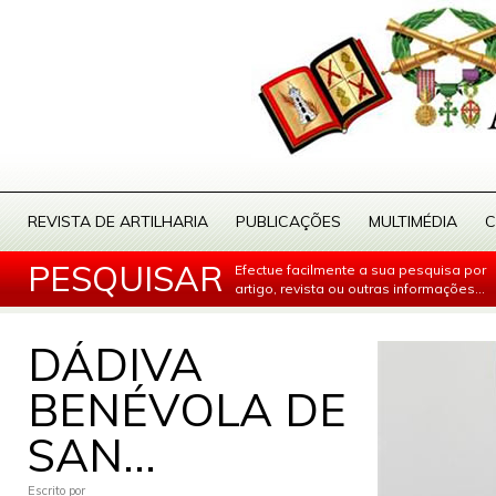
REVISTA DE ARTILHARIA
PUBLICAÇÕES
MULTIMÉDIA
C
PESQUISAR
Efectue facilmente a sua pesquisa por
artigo, revista ou outras informações...
DÁDIVA
BENÉVOLA DE
SAN...
Escrito por