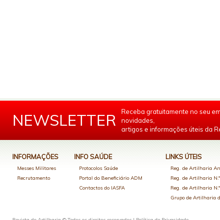
Receba gratuitamente no seu em
NEWSLETTER
novidades,
artigos e informações úteis da Re
INFORMAÇÕES
INFO SAÚDE
LINKS ÚTEIS
Messes Militares
Protocolos Saúde
Reg. de Artilharia An
Recrutamento
Portal do Beneficiário ADM
Reg. de Artilharia N.
Contactos do IASFA
Reg. de Artilharia N.
Grupo de Artilharia
Revista de Artilharia © Todos os direitos reservados |
Política de Privacidade