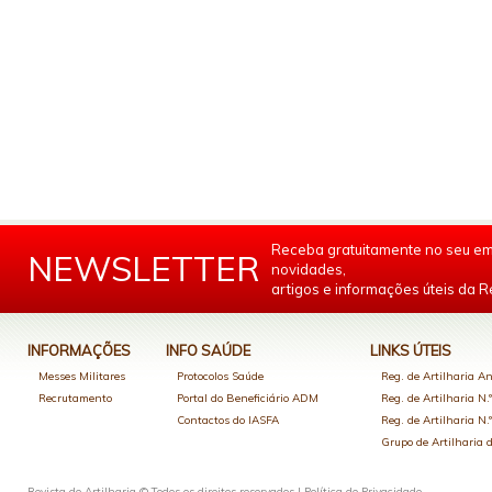
Receba gratuitamente no seu em
NEWSLETTER
novidades,
artigos e informações úteis da Re
INFORMAÇÕES
INFO SAÚDE
LINKS ÚTEIS
Messes Militares
Protocolos Saúde
Reg. de Artilharia An
Recrutamento
Portal do Beneficiário ADM
Reg. de Artilharia N.
Contactos do IASFA
Reg. de Artilharia N.
Grupo de Artilharia
Revista de Artilharia © Todos os direitos reservados |
Política de Privacidade