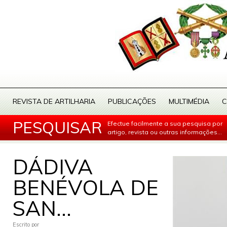
REVISTA DE ARTILHARIA
PUBLICAÇÕES
MULTIMÉDIA
C
PESQUISAR
Efectue facilmente a sua pesquisa por
artigo, revista ou outras informações...
DÁDIVA
BENÉVOLA DE
SAN...
Escrito por