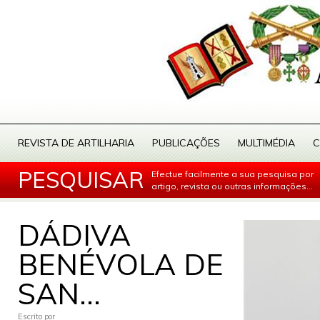
REVISTA DE ARTILHARIA
PUBLICAÇÕES
MULTIMÉDIA
C
PESQUISAR
Efectue facilmente a sua pesquisa por
artigo, revista ou outras informações...
DÁDIVA
BENÉVOLA DE
SAN...
Escrito por