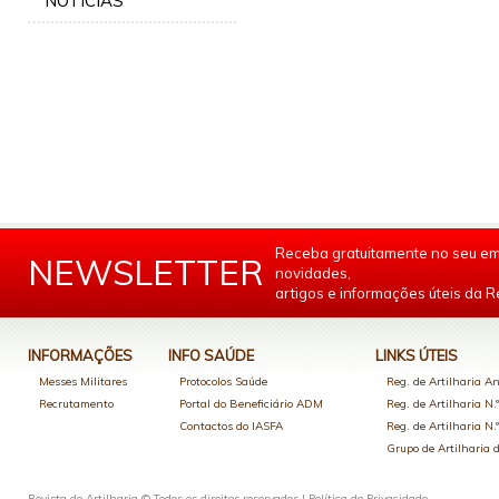
NOTÍCIAS
Receba gratuitamente no seu em
NEWSLETTER
novidades,
artigos e informações úteis da Re
INFORMAÇÕES
INFO SAÚDE
LINKS ÚTEIS
Messes Militares
Protocolos Saúde
Reg. de Artilharia An
Recrutamento
Portal do Beneficiário ADM
Reg. de Artilharia N.
Contactos do IASFA
Reg. de Artilharia N.
Grupo de Artilharia
Revista de Artilharia © Todos os direitos reservados |
Política de Privacidade