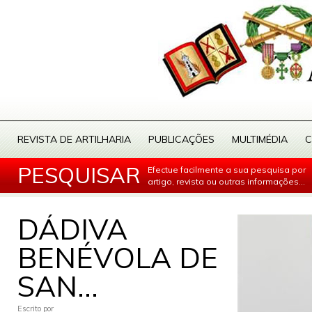
REVISTA DE ARTILHARIA
PUBLICAÇÕES
MULTIMÉDIA
C
PESQUISAR
Efectue facilmente a sua pesquisa por
artigo, revista ou outras informações...
DÁDIVA
BENÉVOLA DE
SAN...
Escrito por