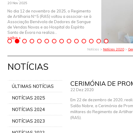
20 Nov 2025
No dia 12 de novembro de 2025, o Regimento
de Artilharia N.º 5 (RA5) voltou a associar-se à
Associação Benévola de Dadores de Sangue
de Vendas Novas e ao Hospital do Espírito
Santo de Évora na realiza...
saiba +
Notícias >
Notícias 2020
>
Ger
NOTÍCIAS
CERIMÓNIA DE PRO
ÚLTIMAS NOTÍCIAS
22 Dez 2020
NOTÍCIAS 2025
Em 22 de dezembro de 2020, real
Salão Nobre, a Cerimónia de Pro
NOTÍCIAS 2024
militares do Regimento de Artilhari
(RA5).
NOTÍCIAS 2023
NOTÍCIAS 2022