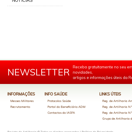
NOTÍCIAS
Receba gratuitamente no seu em
NEWSLETTER
novidades,
artigos e informações úteis da Re
INFORMAÇÕES
INFO SAÚDE
LINKS ÚTEIS
Messes Militares
Protocolos Saúde
Reg. de Artilharia An
Recrutamento
Portal do Beneficiário ADM
Reg. de Artilharia N.
Contactos do IASFA
Reg. de Artilharia N.
Grupo de Artilharia
Revista de Artilharia © Todos os direitos reservados |
Política de Privacidade