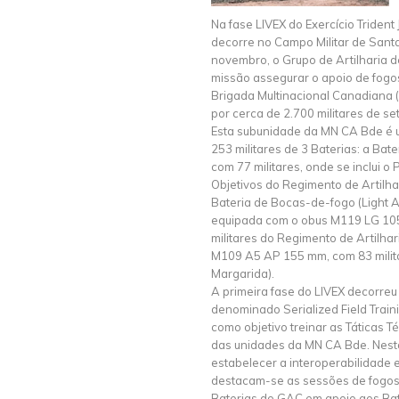
Na fase LIVEX do Exercício Trident 
decorre no Campo Militar de Sant
novembro, o Grupo de Artilharia
missão assegurar o apoio de fogo
Brigada Multinacional Canadiana 
por cerca de 2.700 militares de se
Esta subunidade da MN CA Bde é u
253 militares de 3 Baterias: a Ba
com 77 militares, onde se inclui o
Objetivos do Regimento de Artilhar
Bateria de Bocas-de-fogo (Light Ar
equipada com o obus M119 LG 105
militares do Regimento de Artilharia
M109 A5 AP 155 mm, com 83 milit
Margarida).
A primeira fase do LIVEX decorreu
denominado Serialized Field Train
como objetivo treinar as Táticas 
das unidades da MN CA Bde. Nesta 
estabelecer a interoperabilidade e
destacam-se as sessões de fogos 
Baterias do GAC em apoio aos Ba