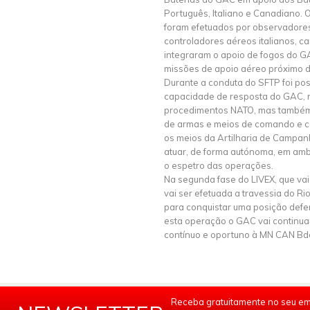
Português, Italiano e Canadiano. 
foram efetuados por observadore
controladores aéreos italianos, 
integraram o apoio de fogos do G
missões de apoio aéreo próximo d
Durante a conduta do SFTP foi pos
capacidade de resposta do GAC, 
procedimentos NATO, mas também
de armas e meios de comando e c
os meios da Artilharia de Campan
atuar, de forma autónoma, em amb
o espetro das operações.
Na segunda fase do LIVEX, que va
vai ser efetuada a travessia do Ri
para conquistar uma posição defen
esta operação o GAC vai continua
contínuo e oportuno à MN CAN Bd
Receba gratuitamente no seu em