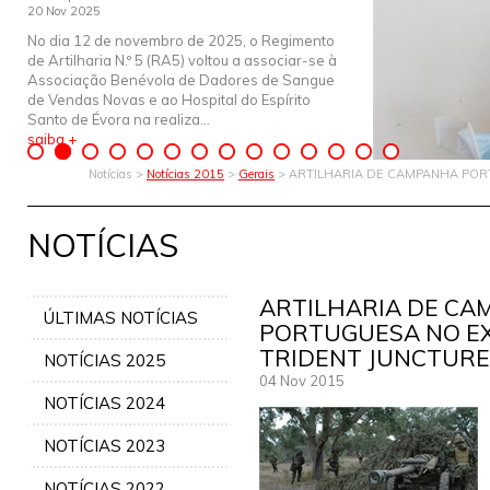
20 Nov 2025
No dia 12 de novembro de 2025, o Regimento
de Artilharia N.º 5 (RA5) voltou a associar-se à
Associação Benévola de Dadores de Sangue
de Vendas Novas e ao Hospital do Espírito
Santo de Évora na realiza...
saiba +
Notícias >
Notícias 2015
>
Gerais
> ARTILHARIA DE CAMPANHA POR
NOTÍCIAS
ARTILHARIA DE C
ÚLTIMAS NOTÍCIAS
PORTUGUESA NO EX
TRIDENT JUNCTURE
NOTÍCIAS 2025
04 Nov 2015
NOTÍCIAS 2024
NOTÍCIAS 2023
NOTÍCIAS 2022