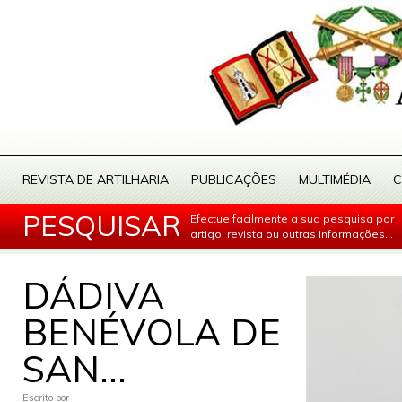
REVISTA DE ARTILHARIA
PUBLICAÇÕES
MULTIMÉDIA
C
PESQUISAR
Efectue facilmente a sua pesquisa por
artigo, revista ou outras informações...
DÁDIVA
BENÉVOLA DE
SAN...
Escrito por