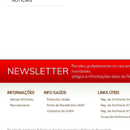
NOTÍCIAS
Receba gratuitamente no seu em
NEWSLETTER
novidades,
artigos e informações úteis da Re
INFORMAÇÕES
INFO SAÚDE
LINKS ÚTEIS
Messes Militares
Protocolos Saúde
Reg. de Artilharia An
Recrutamento
Portal do Beneficiário ADM
Reg. de Artilharia N.
Contactos do IASFA
Reg. de Artilharia N.
Grupo de Artilharia
Revista de Artilharia © Todos os direitos reservados |
Política de Privacidade