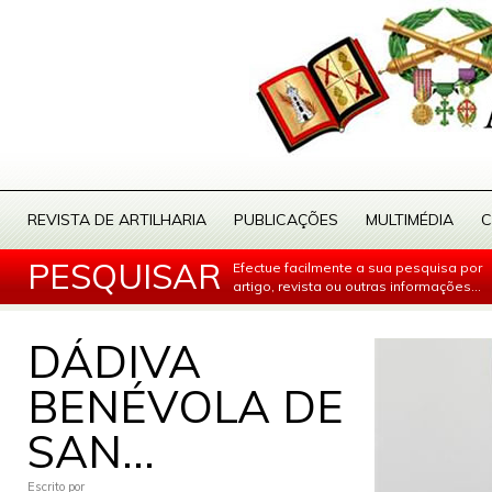
REVISTA DE ARTILHARIA
PUBLICAÇÕES
MULTIMÉDIA
C
PESQUISAR
Efectue facilmente a sua pesquisa por
artigo, revista ou outras informações...
DÁDIVA
BENÉVOLA DE
SAN...
Escrito por