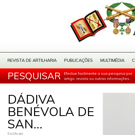
REVISTA DE ARTILHARIA
PUBLICAÇÕES
MULTIMÉDIA
C
PESQUISAR
Efectue facilmente a sua pesquisa por
artigo, revista ou outras informações...
DÁDIVA
BENÉVOLA DE
SAN...
Escrito por