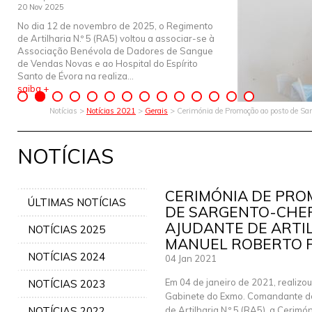
20 Nov 2025
No dia 12 de novembro de 2025, o Regimento
de Artilharia N.º 5 (RA5) voltou a associar-se à
Associação Benévola de Dadores de Sangue
de Vendas Novas e ao Hospital do Espírito
Santo de Évora na realiza...
saiba +
Notícias >
Notícias 2021
>
Gerais
> Cerimónia de Promoção ao posto de Sa
NOTÍCIAS
CERIMÓNIA DE PRO
ÚLTIMAS NOTÍCIAS
DE SARGENTO-CHE
AJUDANTE DE ARTI
NOTÍCIAS 2025
MANUEL ROBERTO 
NOTÍCIAS 2024
04 Jan 2021
Em 04 de janeiro de 2021, realizo
NOTÍCIAS 2023
Gabinete do Exmo. Comandante d
NOTÍCIAS 2022
de Artilharia N.º 5 (RA5), a Cerimó