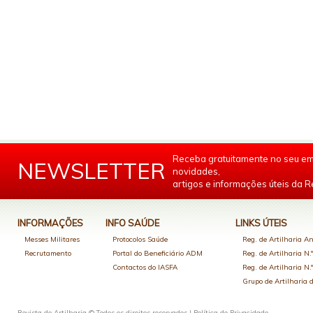
Receba gratuitamente no seu em
NEWSLETTER
novidades,
artigos e informações úteis da Re
INFORMAÇÕES
INFO SAÚDE
LINKS ÚTEIS
Messes Militares
Protocolos Saúde
Reg. de Artilharia An
Recrutamento
Portal do Beneficiário ADM
Reg. de Artilharia N.
Contactos do IASFA
Reg. de Artilharia N.
Grupo de Artilharia
Revista de Artilharia © Todos os direitos reservados |
Política de Privacidade