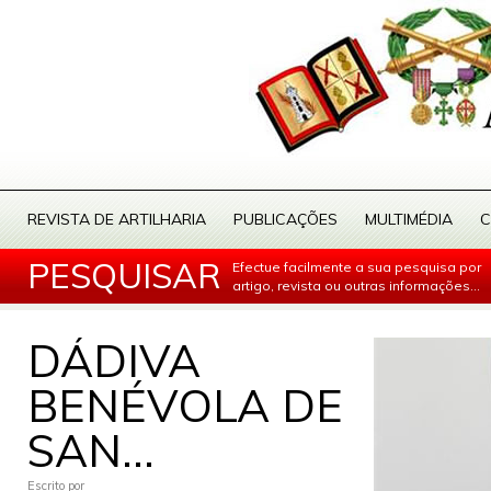
REVISTA DE ARTILHARIA
PUBLICAÇÕES
MULTIMÉDIA
C
PESQUISAR
Efectue facilmente a sua pesquisa por
artigo, revista ou outras informações...
DÁDIVA
BENÉVOLA DE
SAN...
Escrito por