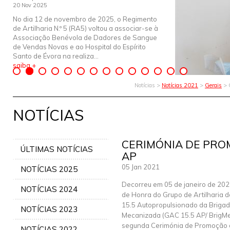
20 Nov 2025
No dia 12 de novembro de 2025, o Regimento
de Artilharia N.º 5 (RA5) voltou a associar-se à
Associação Benévola de Dadores de Sangue
de Vendas Novas e ao Hospital do Espírito
Santo de Évora na realiza...
saiba +
Notícias >
Notícias 2021
>
Gerais
> 
NOTÍCIAS
CERIMÓNIA DE PRO
ÚLTIMAS NOTÍCIAS
AP
05 Jan 2021
NOTÍCIAS 2025
Decorreu em 05 de janeiro de 202
NOTÍCIAS 2024
de Honra do Grupo de Artilharia
15.5 Autopropulsionado da Briga
NOTÍCIAS 2023
Mecanizada (GAC 15.5 AP/ BrigMe
segunda Cerimónia de Promoção de
NOTÍCIAS 2022