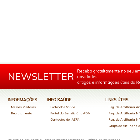
Receba gratuitamente no seu em
NEWSLETTER
novidades,
artigos e informações úteis da Re
INFORMAÇÕES
INFO SAÚDE
LINKS ÚTEIS
Messes Militares
Protocolos Saúde
Reg. de Artilharia An
Recrutamento
Portal do Beneficiário ADM
Reg. de Artilharia N.
Contactos do IASFA
Reg. de Artilharia N.
Grupo de Artilharia
Revista de Artilharia © Todos os direitos reservados |
Política de Privacidade