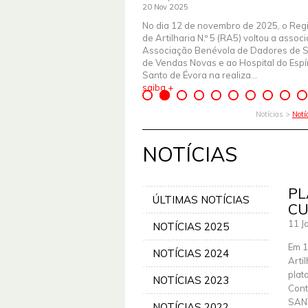
20 Nov 2025
No dia 12 de novembro de 2025, o Reg
de Artilharia N.º 5 (RA5) voltou a assoc
Associação Benévola de Dadores de 
de Vendas Novas e ao Hospital do Espír
Santo de Évora na realiza...
saiba +
Notícias >
Notí
NOTÍCIAS
PL
ÚLTIMAS NOTÍCIAS
CU
11 J
NOTÍCIAS 2025
Em 1
NOTÍCIAS 2024
Arti
plat
NOTÍCIAS 2023
Cont
SANT
NOTÍCIAS 2022