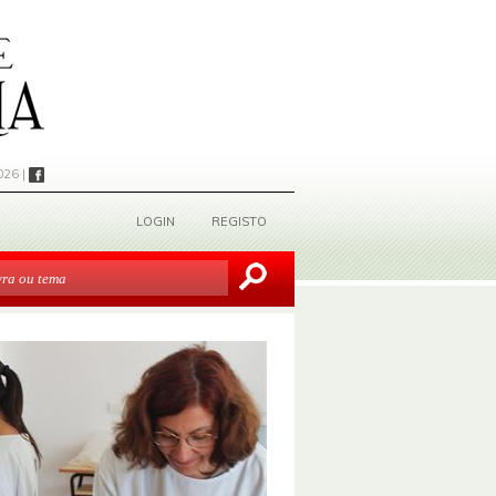
026 |
LOGIN
REGISTO