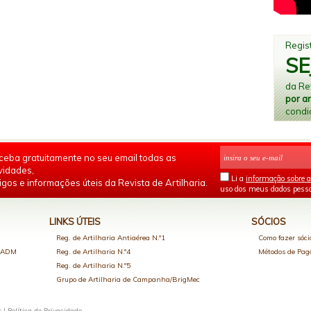
Regist
SE
da Rev
por a
condi
ceba gratuitamente no seu email todas as
vidades,
Li a
informação sobre a
igos e informações úteis da Revista de Artilharia.
uso dos meus dados pesso
LINKS ÚTEIS
SÓCIOS
Reg. de Artilharia Antiaérea N.º1
Como fazer sóci
o ADM
Reg. de Artilharia N.º4
Métodos de Pa
Reg. de Artilharia N.º5
Grupo de Artilharia de Campanha/BrigMec
s |
Política de Privacidade