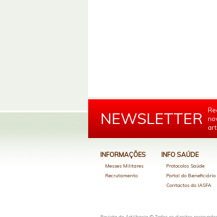
Re
NEWSLETTER
no
art
INFORMAÇÕES
INFO SAÚDE
Messes Militares
Protocolos Saúde
Recrutamento
Portal do Beneficiári
Contactos do IASFA
Revista de Artilharia © Todos os direitos reservado