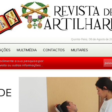
Quinta-Feira, 06 de Agosto de 2
AÇÕES
MULTIMÉDIA
CONTACTOS
MILITARES
facilmente a sua pesquisa por
evista ou outras informações...
DE