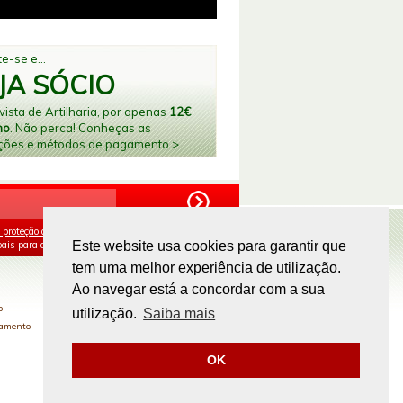
e-se e...
JA SÓCIO
ista de Artilharia, por apenas
12€
no
. Não perca! Conheças as
ções e métodos de pagamento >
 proteção de dados
e aceito o processamento e
ais para os fins mencionados.
Este website usa cookies para garantir que
tem uma melhor experiência de utilização.
PAGAMENTOS ONLINE
Ao navegar está a concordar com a sua
o
utilização.
Saiba mais
gamento
OK
Site by
omsite.com