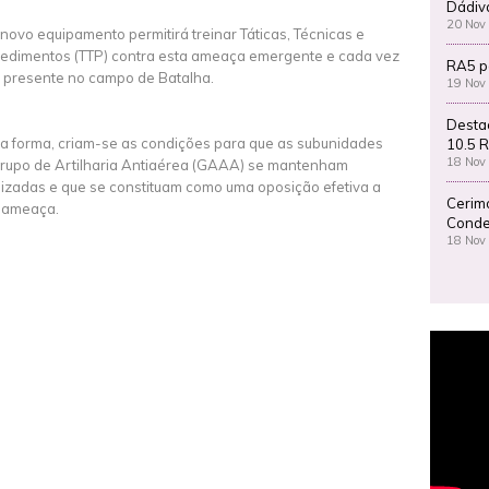
Dádiv
20 Nov
 novo equipamento permitirá treinar Táticas, Técnicas e
edimentos (TTP) contra esta ameaça emergente e cada vez
RA5 p
 presente no campo de Batalha.
19 Nov
Desta
a forma, criam-se as condições para que as subunidades
10.5 R
18 Nov
rupo de Artilharia Antiaérea (GAAA) se mantenham
lizadas e que se constituam como uma oposição efetiva a
Cerim
 ameaça.
Conde
18 Nov