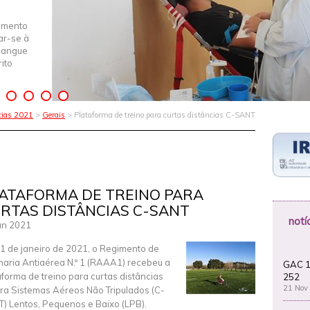
imento
iar-se à
Sangue
ito
cias 2021
>
Gerais
> Plataforma de treino para curtas distâncias C-SANT
ATAFORMA DE TREINO PARA
RTAS DISTÂNCIAS C-SANT
notí
an 2021
1 de janeiro de 2021, o Regimento de
lharia Antiaérea N.º 1 (RAAA1) recebeu a
GAC 1
aforma de treino para curtas distâncias
252
21 Nov
ra Sistemas Aéreos Não Tripulados (C-
) Lentos, Pequenos e Baixo (LPB).