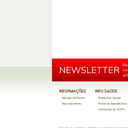
Re
NEWSLETTER
no
art
INFORMAÇÕES
INFO SAÚDE
Messes Militares
Protocolos Saúde
Recrutamento
Portal do Beneficiári
Contactos do IASFA
Revista de Artilharia © Todos os direitos reservado