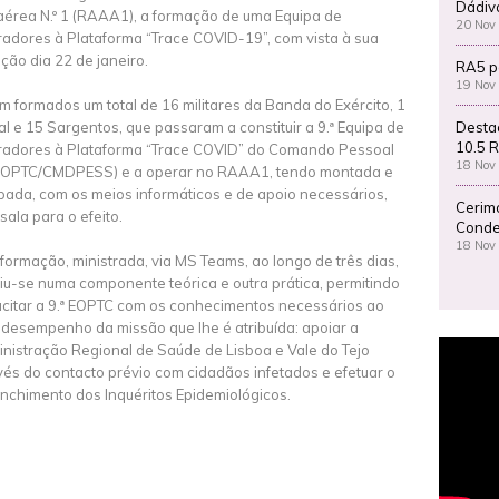
Dádiv
aérea N.º 1 (RAAA1), a formação de uma Equipa de
20 Nov
adores à Plataforma “Trace COVID-19”, com vista à sua
ação dia 22 de janeiro.
RA5 p
19 Nov
m formados um total de 16 militares da Banda do Exército, 1
Desta
ial e 15 Sargentos, que passaram a constituir a 9.ª Equipa de
10.5 R
adores à Plataforma “Trace COVID” do Comando Pessoal
18 Nov
 EOPTC/CMDPESS) e a operar no RAAA1, tendo montada e
pada, com os meios informáticos e de apoio necessários,
Cerim
sala para o efeito.
Conde
18 Nov
 formação, ministrada, via MS Teams, ao longo de três dias,
diu-se numa componente teórica e outra prática, permitindo
citar a 9.ª EOPTC com os conhecimentos necessários ao
desempenho da missão que lhe é atribuída: apoiar a
nistração Regional de Saúde de Lisboa e Vale do Tejo
vés do contacto prévio com cidadãos infetados e efetuar o
nchimento dos Inquéritos Epidemiológicos.