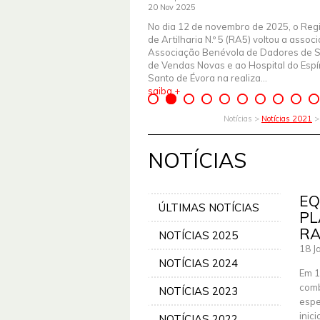
20 Nov 2025
No dia 12 de novembro de 2025, o Reg
de Artilharia N.º 5 (RA5) voltou a assoc
Associação Benévola de Dadores de 
de Vendas Novas e ao Hospital do Espír
Santo de Évora na realiza...
saiba +
Notícias >
Notícias 2021
NOTÍCIAS
EQ
ÚLTIMAS NOTÍCIAS
PL
R
NOTÍCIAS 2025
18 J
NOTÍCIAS 2024
Em 1
comb
NOTÍCIAS 2023
espe
inic
NOTÍCIAS 2022