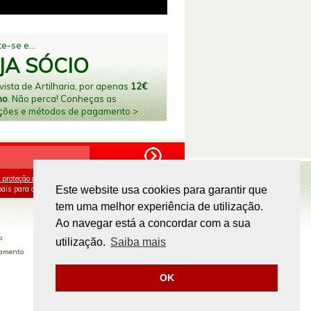
e-se e...
JA SÓCIO
ista de Artilharia, por apenas
12€
no
. Não perca! Conheças as
ções e métodos de pagamento >
 proteção de dados
e aceito o processamento e
ais para os fins mencionados.
Este website usa cookies para garantir que
tem uma melhor experiência de utilização.
PAGAMENTOS ONLINE
Ao navegar está a concordar com a sua
o
utilização.
Saiba mais
gamento
OK
Site by
omsite.com