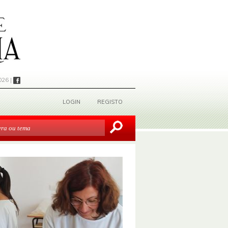
026 |
LOGIN
REGISTO