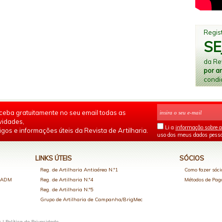
Regist
SE
da Rev
por a
condi
ceba gratuitamente no seu email todas as
vidades,
Li a
informação sobre a
igos e informações úteis da Revista de Artilharia.
uso dos meus dados pesso
LINKS ÚTEIS
SÓCIOS
Reg. de Artilharia Antiaérea N.º1
Como fazer sóci
o ADM
Reg. de Artilharia N.º4
Métodos de Pa
Reg. de Artilharia N.º5
Grupo de Artilharia de Campanha/BrigMec
s |
Política de Privacidade