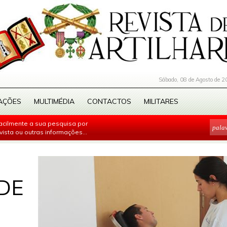
Sábado, 08 de Agosto de 2
AÇÕES
MULTIMÉDIA
CONTACTOS
MILITARES
facilmente a sua pesquisa por
evista ou outras informações...
DE