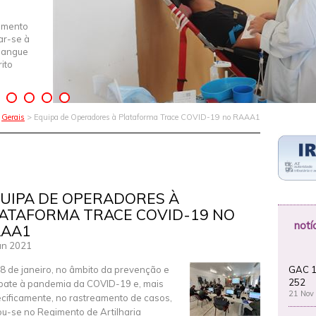
imento
iar-se à
Sangue
ito
>
Gerais
> Equipa de Operadores à Plataforma Trace COVID-19 no RAAA1
UIPA DE OPERADORES À
ATAFORMA TRACE COVID-19 NO
notí
AAA1
an 2021
GAC 1
8 de janeiro, no âmbito da prevenção e
252
ate à pandemia da COVID-19 e, mais
21 Nov
cificamente, no rastreamento de casos,
iou-se no Regimento de Artilharia