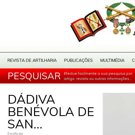
REVISTA DE ARTILHARIA
PUBLICAÇÕES
MULTIMÉDIA
C
PESQUISAR
Efectue facilmente a sua pesquisa por
artigo, revista ou outras informações...
DÁDIVA
BENÉVOLA DE
SAN...
Escrito por