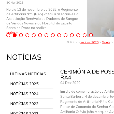
20 Nov 2025
No dia 12 de novembro de 2025, o Regimento
de Artilharia N.º 5 (RA5) voltou a associar-se à
Associação Benévola de Dadores de Sangue
de Vendas Novas e ao Hospital do Espírito
Santo de Évora na realiza...
saiba +
Notícias >
Notícias 2020
>
Gerais
> 
NOTÍCIAS
CERIMÓNIA DE POS
ÚLTIMAS NOTÍCIAS
RA4
04 Dez 2020
NOTÍCIAS 2025
Em dia de comemoração da Artilha
NOTÍCIAS 2024
Santa Bárbara, 4 de dezembro, te
Regimento de Artilharia Nº 4 a Ce
NOTÍCIAS 2023
Posse de Comando do Senhor Cor
Artilharia Otávio João Marques Av
NOTÍCIAS 2022