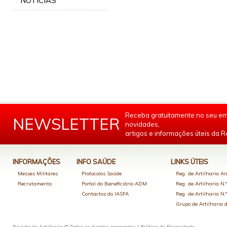
NOTÍCIAS
Receba gratuitamente no seu em
NEWSLETTER
novidades,
artigos e informações úteis da Re
INFORMAÇÕES
INFO SAÚDE
LINKS ÚTEIS
Messes Militares
Protocolos Saúde
Reg. de Artilharia An
Recrutamento
Portal do Beneficiário ADM
Reg. de Artilharia N.
Contactos do IASFA
Reg. de Artilharia N.
Grupo de Artilharia
Revista de Artilharia © Todos os direitos reservados |
Política de Privacidade