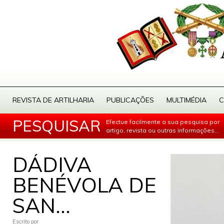
REVISTA DE ARTILHARIA
PUBLICAÇÕES
MULTIMÉDIA
C
PESQUISAR
Efectue facilmente a sua pesquisa por
artigo, revista ou outras informações...
DÁDIVA
BENÉVOLA DE
SAN...
Escrito por