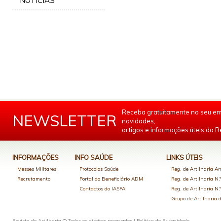
NOTÍCIAS
Receba gratuitamente no seu em
NEWSLETTER
novidades,
artigos e informações úteis da Re
INFORMAÇÕES
INFO SAÚDE
LINKS ÚTEIS
Messes Militares
Protocolos Saúde
Reg. de Artilharia An
Recrutamento
Portal do Beneficiário ADM
Reg. de Artilharia N.
Contactos do IASFA
Reg. de Artilharia N.
Grupo de Artilharia
Revista de Artilharia © Todos os direitos reservados |
Política de Privacidade