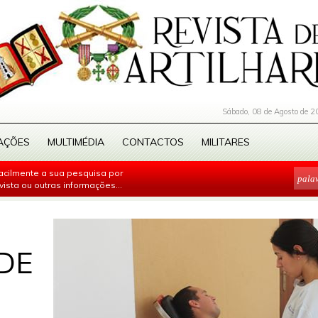
Sábado, 08 de Agosto de 2
AÇÕES
MULTIMÉDIA
CONTACTOS
MILITARES
facilmente a sua pesquisa por
evista ou outras informações...
DE