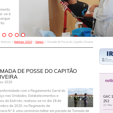
imento
iar-se à
Sangue
ito
Notícias >
Notícias 2020
>
Gerais
> Tomada de Posse do Capitão Oliveira
MADA DE POSSE DO CAPITÃO
IVEIRA
notí
ov 2020
onformidade com o Regulamento Geral do
iço nas Unidades, Estabelecimentos e
GAC 1
os do Exército, realizou-se no dia 18 de
252
21 Nov
mbro de 2020, no Regimento de
lharia N.º 4, uma cerimónia militar em parada de Tomada de