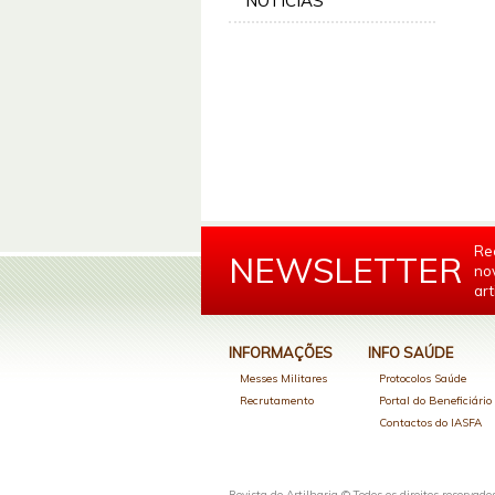
NOTÍCIAS
Re
NEWSLETTER
no
art
INFORMAÇÕES
INFO SAÚDE
Messes Militares
Protocolos Saúde
Recrutamento
Portal do Beneficiári
Contactos do IASFA
Revista de Artilharia © Todos os direitos reservado