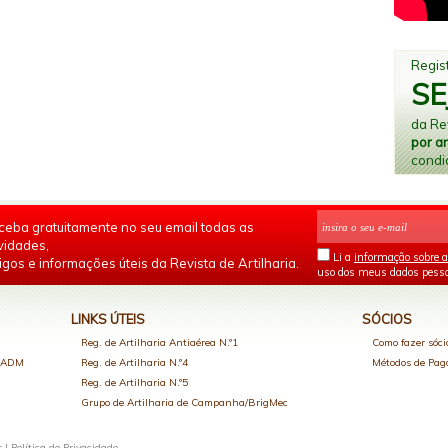
Regist
SE
da Rev
por a
condi
ceba gratuitamente no seu email todas as
vidades,
Li a
informação sobre a
igos e informações úteis da Revista de Artilharia.
uso dos meus dados pesso
LINKS ÚTEIS
SÓCIOS
Reg. de Artilharia Antiaérea N.º1
Como fazer sóci
o ADM
Reg. de Artilharia N.º4
Métodos de Pa
Reg. de Artilharia N.º5
Grupo de Artilharia de Campanha/BrigMec
s |
Política de Privacidade