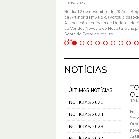
20 Nov 2025
No dia 12 de novembro de 2025, o Reg
de Artilharia N.º 5 (RA5) voltou a assoc
Associação Benévola de Dadores de 
de Vendas Novas e ao Hospital do Espír
Santo de Évora na realiza...
saiba +
NOTÍCIAS
TO
ÚLTIMAS NOTÍCIAS
OL
18 N
NOTÍCIAS 2025
Em c
NOTÍCIAS 2024
Serv
Órgã
NOTÍCIAS 2023
nove
Arti
NOTÍCIAS 2022