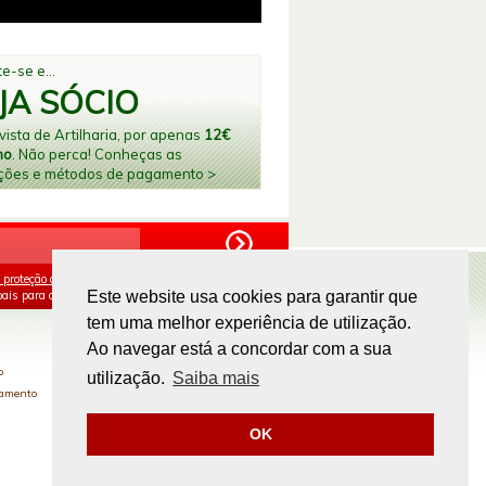
e-se e...
JA SÓCIO
ista de Artilharia, por apenas
12€
no
. Não perca! Conheças as
ções e métodos de pagamento >
 proteção de dados
e aceito o processamento e
ais para os fins mencionados.
Este website usa cookies para garantir que
tem uma melhor experiência de utilização.
PAGAMENTOS ONLINE
Ao navegar está a concordar com a sua
o
utilização.
Saiba mais
gamento
OK
Site by
omsite.com