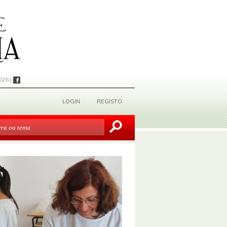
026 |
LOGIN
REGISTO