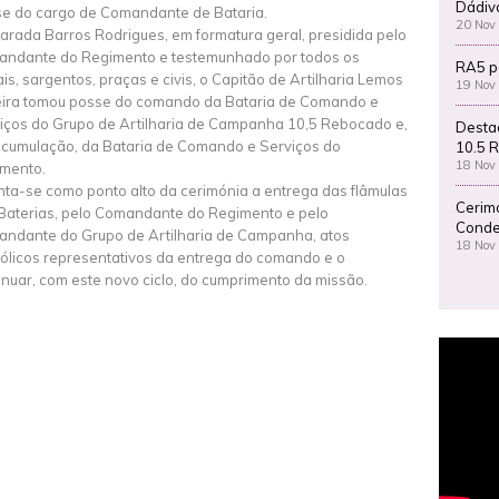
Dádiv
e do cargo de Comandante de Bataria.
20 Nov
arada Barros Rodrigues, em formatura geral, presidida pelo
ndante do Regimento e testemunhado por todos os
RA5 p
iais, sargentos, praças e civis, o Capitão de Artilharia Lemos
19 Nov
eira tomou posse do comando da Bataria de Comando e
iços do Grupo de Artilharia de Campanha 10,5 Rebocado e,
Desta
cumulação, da Bataria de Comando e Serviços do
10.5 R
18 Nov
mento.
ta-se como ponto alto da cerimónia a entrega das flâmulas
Cerim
Baterias, pelo Comandante do Regimento e pelo
Conde
ndante do Grupo de Artilharia de Campanha, atos
18 Nov
ólicos representativos da entrega do comando e o
inuar, com este novo ciclo, do cumprimento da missão.