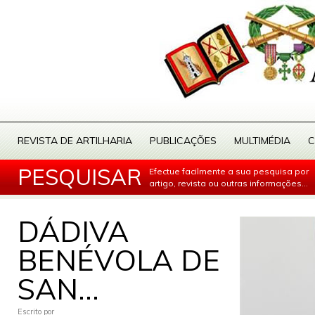
REVISTA DE ARTILHARIA
PUBLICAÇÕES
MULTIMÉDIA
C
PESQUISAR
Efectue facilmente a sua pesquisa por
artigo, revista ou outras informações...
DÁDIVA
BENÉVOLA DE
SAN...
Escrito por