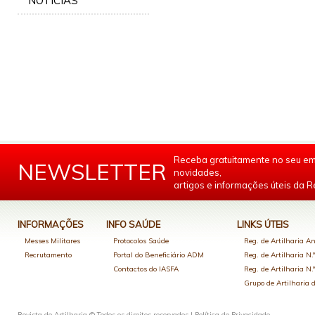
NOTÍCIAS
Receba gratuitamente no seu em
NEWSLETTER
novidades,
artigos e informações úteis da Re
INFORMAÇÕES
INFO SAÚDE
LINKS ÚTEIS
Messes Militares
Protocolos Saúde
Reg. de Artilharia An
Recrutamento
Portal do Beneficiário ADM
Reg. de Artilharia N.
Contactos do IASFA
Reg. de Artilharia N.
Grupo de Artilharia
Revista de Artilharia © Todos os direitos reservados |
Política de Privacidade