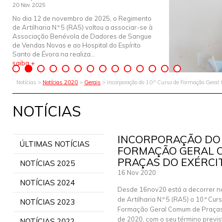
20 Nov 2025
No dia 12 de novembro de 2025, o Regimento
de Artilharia N.º 5 (RA5) voltou a associar-se à
Associação Benévola de Dadores de Sangue
de Vendas Novas e ao Hospital do Espírito
Santo de Évora na realiza...
saiba +
Notícias >
Notícias 2020
>
Gerais
> Incorporação do 10.º Curso de Formação Gera
NOTÍCIAS
INCORPORAÇÃO DO 
ÚLTIMAS NOTÍCIAS
FORMAÇÃO GERAL 
PRAÇAS DO EXÉRCI
NOTÍCIAS 2025
16 Nov 2020
NOTÍCIAS 2024
Desde 16nov20 está a decorrer 
de Artilharia N.º 5 (RA5) o 10.º Cur
NOTÍCIAS 2023
Formação Geral Comum de Praças 
de 2020, com o seu término previs
NOTÍCIAS 2022