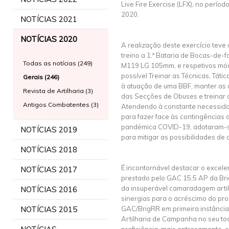
Live Fire Exercise (LFX), no perío
2020.
NOTÍCIAS 2021
NOTÍCIAS 2020
A realização deste exercício teve
treino a 1.ª Bataria de Bocas-de
Todas as notícias (249)
M119 LG 105mm, e respetivos módu
possível Treinar as Técnicas, Tát
Gerais (246)
à atuação de uma BBF, manter as 
Revista de Artilharia (3)
das Secções de Obuses e treinar o
Antigos Combatentes (3)
Atendendo à constante necessidad
para fazer face às contingências d
pandémica COVID-19, adotaram-s
NOTÍCIAS 2019
para mitigar as possibilidades de 
NOTÍCIAS 2018
É incontornável destacar o excele
NOTÍCIAS 2017
prestado pelo GAC 15,5 AP da Br
da insuperável camaradagem artilh
NOTÍCIAS 2016
sinergias para o acréscimo do pr
NOTÍCIAS 2015
GAC/BrigRR em primeira instânci
Artilharia de Campanha no seu to