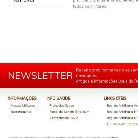
NOTÍCIAS
proficiência, mais entrosamento, e
todos os militares.
Receba gratuitamente no seu em
NEWSLETTER
novidades,
artigos e informações úteis da Re
INFORMAÇÕES
INFO SAÚDE
LINKS ÚTEIS
Messes Militares
Protocolos Saúde
Reg. de Artilharia An
Recrutamento
Portal do Beneficiário ADM
Reg. de Artilharia N.
Contactos do IASFA
Reg. de Artilharia N.
Grupo de Artilharia
Revista de Artilharia © Todos os direitos reservados |
Política de Privacidade