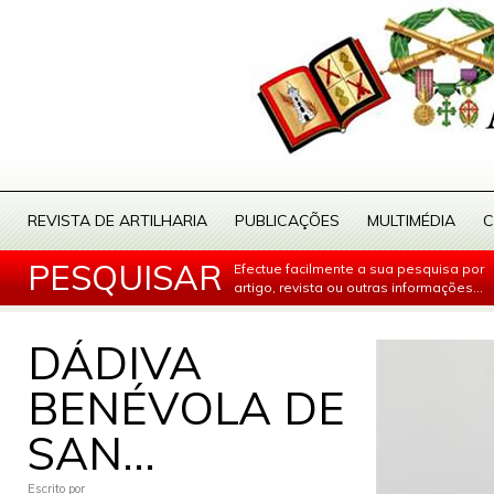
REVISTA DE ARTILHARIA
PUBLICAÇÕES
MULTIMÉDIA
C
PESQUISAR
Efectue facilmente a sua pesquisa por
artigo, revista ou outras informações...
DÁDIVA
BENÉVOLA DE
SAN...
Escrito por