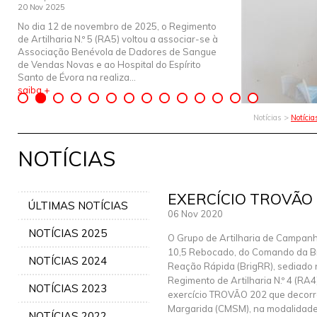
20 Nov 2025
No dia 12 de novembro de 2025, o Regimento
de Artilharia N.º 5 (RA5) voltou a associar-se à
Associação Benévola de Dadores de Sangue
de Vendas Novas e ao Hospital do Espírito
Santo de Évora na realiza...
saiba +
Notícias >
Notíci
NOTÍCIAS
EXERCÍCIO TROVÃO
ÚLTIMAS NOTÍCIAS
06 Nov 2020
NOTÍCIAS 2025
O Grupo de Artilharia de Campan
10,5 Rebocado, do Comando da B
NOTÍCIAS 2024
Reação Rápida (BrigRR), sediado 
Regimento de Artilharia N.º 4 (RA4)
NOTÍCIAS 2023
exercício TROVÃO 202 que decorr
Margarida (CMSM), na modalidade F
NOTÍCIAS 2022