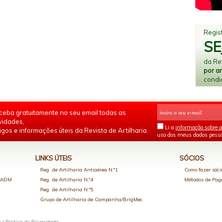
Regist
SE
da Rev
por a
condi
ceba gratuitamente no seu email todas as
vidades,
Li a
informação sobre a
igos e informações úteis da Revista de Artilharia.
uso dos meus dados pesso
LINKS ÚTEIS
SÓCIOS
Reg. de Artilharia Antiaérea N.º1
Como fazer sóci
o ADM
Reg. de Artilharia N.º4
Métodos de Pa
Reg. de Artilharia N.º5
Grupo de Artilharia de Campanha/BrigMec
s |
Política de Privacidade