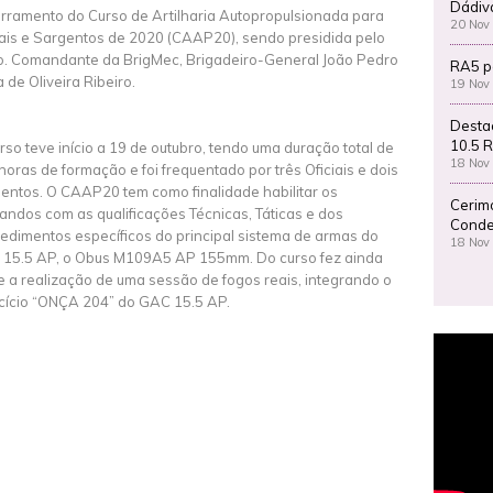
Dádiv
rramento do Curso de Artilharia Autopropulsionada para
20 Nov
iais e Sargentos de 2020 (CAAP20), sendo presidida pelo
. Comandante da BrigMec, Brigadeiro-General João Pedro
RA5 p
 de Oliveira Ribeiro.
19 Nov
Desta
10.5 R
rso teve início a 19 de outubro, tendo uma duração total de
18 Nov
horas de formação e foi frequentado por três Oficiais e dois
entos. O CAAP20 tem como finalidade habilitar os
Cerim
andos com as qualificações Técnicas, Táticas e dos
Conde
edimentos específicos do principal sistema de armas do
18 Nov
15.5 AP, o Obus M109A5 AP 155mm. Do curso fez ainda
e a realização de uma sessão de fogos reais, integrando o
cício “ONÇA 204” do GAC 15.5 AP.