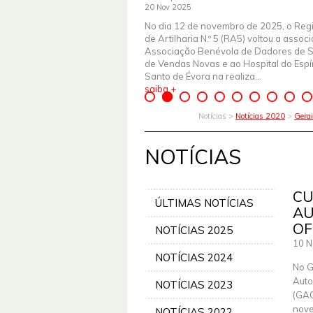
20 Nov 2025
No dia 12 de novembro de 2025, o Reg
de Artilharia N.º 5 (RA5) voltou a assoc
Associação Benévola de Dadores de 
de Vendas Novas e ao Hospital do Espír
Santo de Évora na realiza...
saiba +
Notícias >
Notícias 2020
>
Gera
NOTÍCIAS
CU
ÚLTIMAS NOTÍCIAS
AU
OF
NOTÍCIAS 2025
10 N
NOTÍCIAS 2024
No G
Auto
NOTÍCIAS 2023
(GAC
nove
NOTÍCIAS 2022