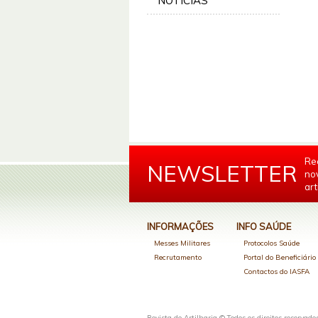
NOTÍCIAS
Re
NEWSLETTER
no
art
INFORMAÇÕES
INFO SAÚDE
Messes Militares
Protocolos Saúde
Recrutamento
Portal do Beneficiári
Contactos do IASFA
Revista de Artilharia © Todos os direitos reservado