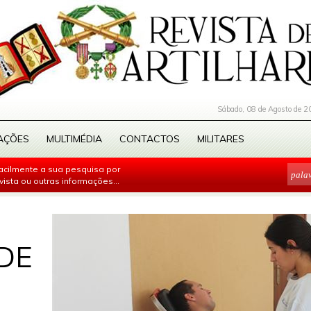
Sábado, 08 de Agosto de 2
AÇÕES
MULTIMÉDIA
CONTACTOS
MILITARES
facilmente a sua pesquisa por
evista ou outras informações...
DE