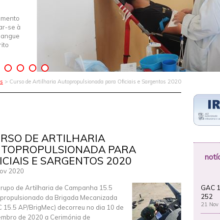
imento
iar-se à
Sangue
ito
is
> Curso de Artilharia Autopropulsionada para Oficiais e Sargentos 2020
RSO DE ARTILHARIA
TOPROPULSIONADA PARA
notí
ICIAIS E SARGENTOS 2020
ov 2020
GAC 1
rupo de Artilharia de Campanha 15.5
252
propulsionado da Brigada Mecanizada
21 Nov
 15.5 AP/BrigMec) decorreu no dia 10 de
mbro de 2020 a Cerimónia de