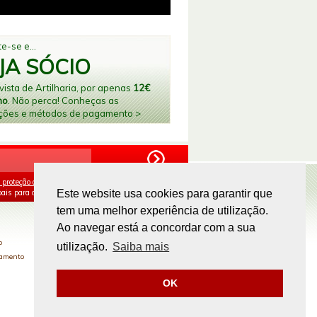
e-se e...
JA SÓCIO
ista de Artilharia, por apenas
12€
no
. Não perca! Conheças as
ções e métodos de pagamento >
 proteção de dados
e aceito o processamento e
ais para os fins mencionados.
Este website usa cookies para garantir que
tem uma melhor experiência de utilização.
PAGAMENTOS ONLINE
Ao navegar está a concordar com a sua
o
utilização.
Saiba mais
gamento
OK
Site by
omsite.com