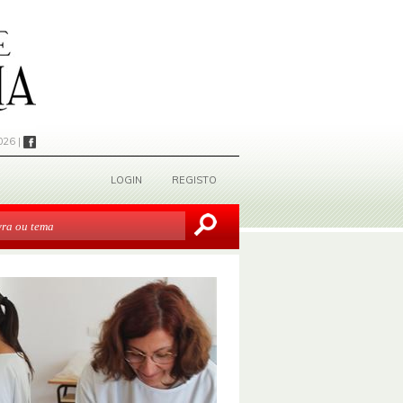
026 |
LOGIN
REGISTO