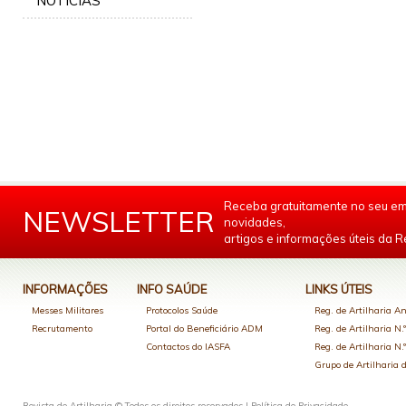
NOTÍCIAS
Receba gratuitamente no seu em
NEWSLETTER
novidades,
artigos e informações úteis da Re
INFORMAÇÕES
INFO SAÚDE
LINKS ÚTEIS
Messes Militares
Protocolos Saúde
Reg. de Artilharia An
Recrutamento
Portal do Beneficiário ADM
Reg. de Artilharia N.
Contactos do IASFA
Reg. de Artilharia N.
Grupo de Artilharia
Revista de Artilharia © Todos os direitos reservados |
Política de Privacidade