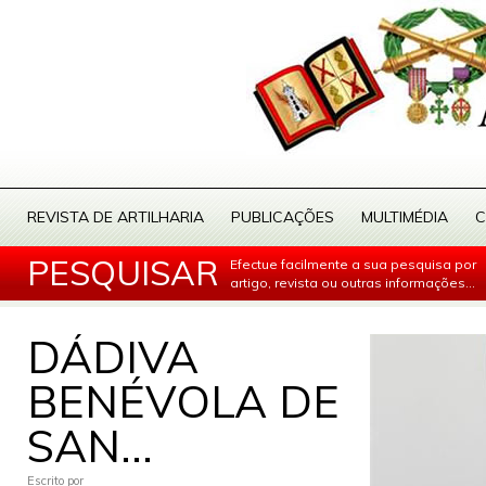
REVISTA DE ARTILHARIA
PUBLICAÇÕES
MULTIMÉDIA
C
PESQUISAR
Efectue facilmente a sua pesquisa por
artigo, revista ou outras informações...
DÁDIVA
BENÉVOLA DE
SAN...
Escrito por