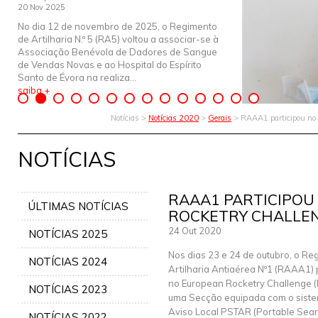
20 Nov 2025
No dia 12 de novembro de 2025, o Regimento
de Artilharia N.º 5 (RA5) voltou a associar-se à
Associação Benévola de Dadores de Sangue
de Vendas Novas e ao Hospital do Espírito
Santo de Évora na realiza...
saiba +
Notícias >
Notícias 2020
>
Gerais
> RAAA1 participou no 
NOTÍCIAS
RAAA1 PARTICIPOU
ÚLTIMAS NOTÍCIAS
ROCKETRY CHALLEN
24 Out 2020
NOTÍCIAS 2025
Nos dias 23 e 24 de outubro, o Re
NOTÍCIAS 2024
Artilharia Antiaérea Nº1 (RAAA1) 
no European Rocketry Challenge 
NOTÍCIAS 2023
uma Secção equipada com o sist
Aviso Local PSTAR (Portable Searc
NOTÍCIAS 2022