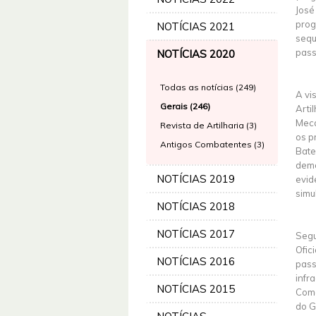
José
prog
NOTÍCIAS 2021
sequ
pass
NOTÍCIAS 2020
Todas as notícias (249)
A vi
Gerais (246)
Arti
Meca
Revista de Artilharia (3)
os p
Antigos Combatentes (3)
Bate
demo
NOTÍCIAS 2019
evid
simu
NOTÍCIAS 2018
NOTÍCIAS 2017
Segu
Ofic
NOTÍCIAS 2016
pass
infr
NOTÍCIAS 2015
Coma
do G