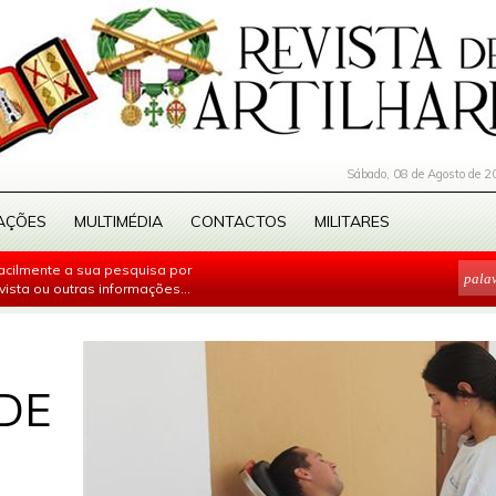
Sábado, 08 de Agosto de 2
AÇÕES
MULTIMÉDIA
CONTACTOS
MILITARES
facilmente a sua pesquisa por
evista ou outras informações...
DE