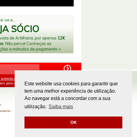
e-se e...
JA SÓCIO
ista de Artilharia, por apenas
12€
no
. Não perca! Conheças as
ções e métodos de pagamento >
 proteção de dados
e aceito o processamento e
ais para os fins mencionados.
Este website usa cookies para garantir que
tem uma melhor experiência de utilização.
PAGAMENTOS ONLINE
Ao navegar está a concordar com a sua
o
utilização.
Saiba mais
gamento
OK
Site by
omsite.com