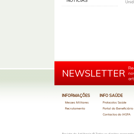
NOTÍCIAS
Unid
Re
NEWSLETTER
no
art
INFORMAÇÕES
INFO SAÚDE
Messes Militares
Protocolos Saúde
Recrutamento
Portal do Beneficiári
Contactos do IASFA
Revista de Artilharia © Todos os direitos reservado