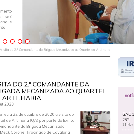
imento
iar-se à
Sangue
ito
Visita do 2.º Comandante da Brigada Mecanizada ao Quartel da Artilharia
SITA DO 2.º COMANDANTE DA
IGADA MECANIZADA AO QUARTEL
notí
 ARTILHARIA
ut 2020
GAC 1
rreu a 22 de outubro de 2020 a visita ao
252
tel de Artilharia (QA) por parte do Exmo.
21 Nov
omandante da Brigada Mecanizada
gMec), Coronel Tirocinado de Cavalaria