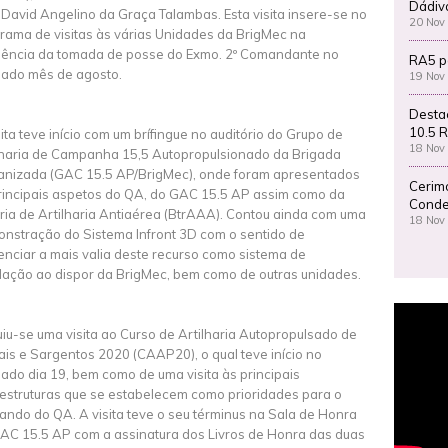
Dádiv
 David Angelino da Graça Talambas. Esta visita insere-se no
20 Nov
rama de visitas às várias Unidades da BrigMec na
ência da tomada de posse do Exmo. 2º Comandante no
RA5 p
ado mês de agosto.
19 Nov
Desta
10.5 R
sita teve início com um brífingue no auditório do Grupo de
18 Nov
lharia de Campanha 15,5 Autopropulsionado da Brigada
nizada (GAC 15.5 AP/BrigMec), onde foram apresentados
Cerim
rincipais aspetos do QA, do GAC 15.5 AP assim como da
Conde
ria de Artilharia Antiaérea (BtrAAA). Contou ainda com uma
18 Nov
nstração do Sistema Infront 3D com o sentido de
enciar a mais valia deste recurso como sistema de
lação ao dispor da BrigMec, bem como de outras unidades.
iu-se uma visita ao Curso de Artilharia Autopropulsado de
iais e Sargentos 2020 (CAAP20), o qual teve início no
ado dia 19, bem como de uma visita às principais
aestruturas que se estabelecem como prioridades para o
ndo do QA. A visita teve o seu términus na Sala de Honra
AC 15.5 AP com a assinatura dos Livros de Honra das duas