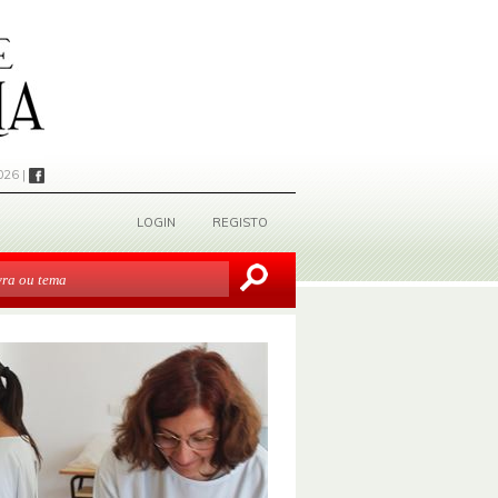
026 |
LOGIN
REGISTO