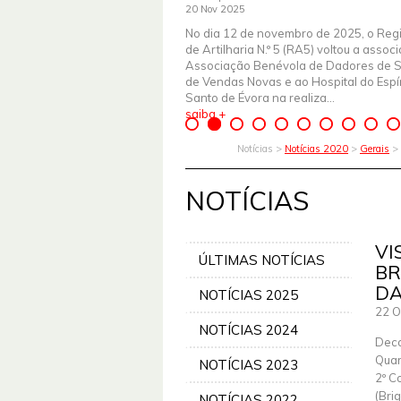
20 Nov 2025
No dia 12 de novembro de 2025, o Reg
de Artilharia N.º 5 (RA5) voltou a assoc
Associação Benévola de Dadores de 
de Vendas Novas e ao Hospital do Espír
Santo de Évora na realiza...
saiba +
Notícias >
Notícias 2020
>
Gerais
> 
NOTÍCIAS
VI
ÚLTIMAS NOTÍCIAS
BR
DA
NOTÍCIAS 2025
22 O
NOTÍCIAS 2024
Deco
Quar
NOTÍCIAS 2023
2º C
(Bri
NOTÍCIAS 2022