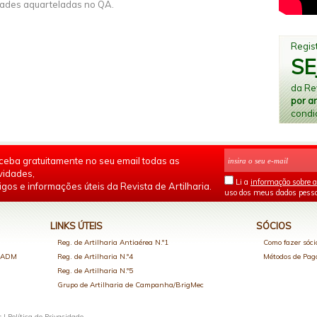
ades aquarteladas no QA.
Regist
SE
da Rev
por a
condi
ceba gratuitamente no seu email todas as
vidades,
Li a
informação sobre a
igos e informações úteis da Revista de Artilharia.
uso dos meus dados pesso
LINKS ÚTEIS
SÓCIOS
Reg. de Artilharia Antiaérea N.º1
Como fazer sóci
o ADM
Reg. de Artilharia N.º4
Métodos de Pa
Reg. de Artilharia N.º5
Grupo de Artilharia de Campanha/BrigMec
s |
Política de Privacidade