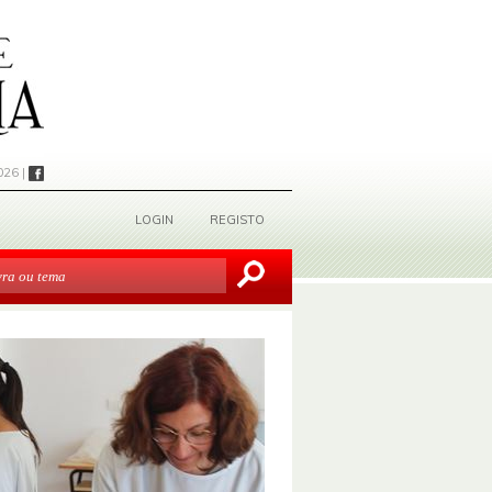
026 |
LOGIN
REGISTO