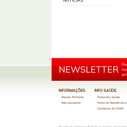
NOTÍCIAS
Re
NEWSLETTER
no
art
INFORMAÇÕES
INFO SAÚDE
Messes Militares
Protocolos Saúde
Recrutamento
Portal do Beneficiári
Contactos do IASFA
Revista de Artilharia © Todos os direitos reservado