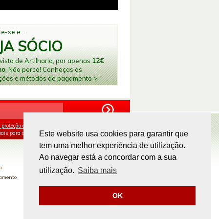
e-se e...
JA SÓCIO
ista de Artilharia, por apenas
12€
no
. Não perca! Conheças as
ções e métodos de pagamento >
 proteção de dados
e aceito o processamento e
ais para os fins mencionados.
Este website usa cookies para garantir que
tem uma melhor experiência de utilização.
PAGAMENTOS ONLINE
Ao navegar está a concordar com a sua
o
utilização.
Saiba mais
gamento
OK
Site by
omsite.com