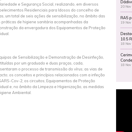
Dádiv
dariedade e Segurança Social, realizando, em diversos
20 Nov
belecimentos Residenciais para Idosos do concelho de
as, um total de seis ações de sensibilização, no âmbito das
RA5 p
 práticas de higiene sanitária acompanhadas da
19 Nov
nstração da envergadura dos Equipamentos de Proteção
Desta
idual.
10.5 R
18 Nov
Cerim
quipas de Sensibilização e Demonstração de Desinfeção,
Conde
tituídas por um graduado e duas praças, cada,
18 Nov
sentaram o processo de transmissão do vírus; as vias de
acto; os conceitos e princípios relacionados com a infeção
SARS-Cov-2; os circuitos; Equipamentos de Proteção
vidual e, no âmbito da Limpeza e Higienização, as medidas
igiene Ambiental.