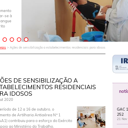
imento
iar-se à
Sangue
ito
rais
> Ações de sensibilização a estabelecimentos residenciais para idosos
ÕES DE SENSIBILIZAÇÃO A
TABELECIMENTOS RESIDENCIAIS
notí
RA IDOSOS
ut 2020
GAC 1
eríodo de 12 a 16 de outubro, o
252
mento de Artilharia Antiaérea N.º 1
21 Nov
A1) contribuiu para o esforço do Exército
poio ao Ministério do Trabalho,