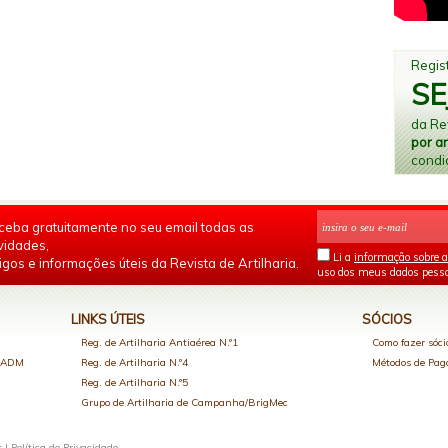
Regist
SE
da Rev
por a
condi
ceba gratuitamente no seu email todas as
vidades,
Li a
informação sobre a
igos e informações úteis da Revista de Artilharia.
uso dos meus dados pesso
LINKS ÚTEIS
SÓCIOS
Reg. de Artilharia Antiaérea N.º1
Como fazer sóci
o ADM
Reg. de Artilharia N.º4
Métodos de Pa
Reg. de Artilharia N.º5
Grupo de Artilharia de Campanha/BrigMec
s |
Política de Privacidade