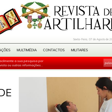
Sexta-Feira, 07 de Agosto de 2
AÇÕES
MULTIMÉDIA
CONTACTOS
MILITARES
facilmente a sua pesquisa por
evista ou outras informações...
DE