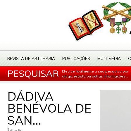
REVISTA DE ARTILHARIA
PUBLICAÇÕES
MULTIMÉDIA
C
PESQUISAR
Efectue facilmente a sua pesquisa por
artigo, revista ou outras informações...
DÁDIVA
BENÉVOLA DE
SAN...
Escrito por