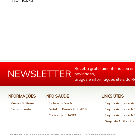
NOTÍCIAS
Receba gratuitamente no seu em
NEWSLETTER
novidades,
artigos e informações úteis da Re
INFORMAÇÕES
INFO SAÚDE
LINKS ÚTEIS
Messes Militares
Protocolos Saúde
Reg. de Artilharia An
Recrutamento
Portal do Beneficiário ADM
Reg. de Artilharia N.
Contactos do IASFA
Reg. de Artilharia N.
Grupo de Artilharia
Revista de Artilharia © Todos os direitos reservados |
Política de Privacidade