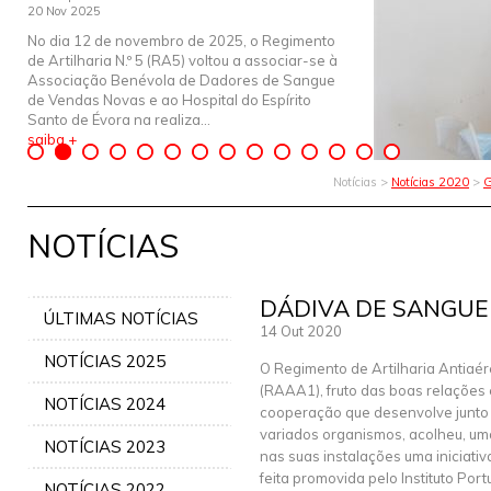
20 Nov 2025
No dia 12 de novembro de 2025, o Regimento
de Artilharia N.º 5 (RA5) voltou a associar-se à
Associação Benévola de Dadores de Sangue
de Vendas Novas e ao Hospital do Espírito
Santo de Évora na realiza...
saiba +
Notícias >
Notícias 2020
>
G
NOTÍCIAS
DÁDIVA DE SANGUE
ÚLTIMAS NOTÍCIAS
14 Out 2020
NOTÍCIAS 2025
O Regimento de Artilharia Antiaér
(RAAA1), fruto das boas relações 
NOTÍCIAS 2024
cooperação que desenvolve junto
variados organismos, acolheu, um
NOTÍCIAS 2023
nas suas instalações uma iniciativ
feita promovida pelo Instituto Po
NOTÍCIAS 2022